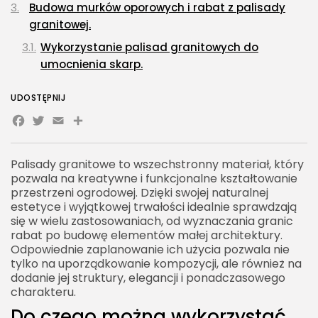
Budowa murków oporowych i rabat z palisady
granitowej.
Wykorzystanie palisad granitowych do
umocnienia skarp.
Aranżacja rabat przy użyciu granitowych
UDOSTĘPNIJ
palisad.
Facebook
Twitter
Email
Share
Jak zabezpieczyć skarpę w ogrodzie przy użyciu
palisad?
Palisady granitowe to wszechstronny materiał, który
Stabilizacja skarpy przy użyciu palisady
pozwala na kreatywne i funkcjonalne kształtowanie
granitowej
przestrzeni ogrodowej. Dzięki swojej naturalnej
estetyce i wyjątkowej trwałości idealnie sprawdzają
Aranżacja skarpy z użyciem palisad z granitu
się w wielu zastosowaniach, od wyznaczania granic
Obrzeża ścieżek i trawników wykonane z palisad
rabat po budowę elementów małej architektury.
granitowych.
Odpowiednie zaplanowanie ich użycia pozwala nie
tylko na uporządkowanie kompozycji, ale również na
Wytyczanie stref z użyciem palisady granitowej
dodanie jej struktury, elegancji i ponadczasowego
charakteru.
Trwałe obrzeża granitowe w aranżacji
Do czego można wykorzystać
Jak stworzyć efektowne schody ogrodowe z