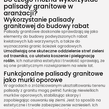
palisady granitowe w
palisad granitowych?
aranżacji?
Projektowanie schodów z palisad granitowych
Wykorzystanie palisady
Układanie palisad granitowych jako stopni
granitowej do budowy rabat
Zabezpieczenie konstrukcji z palisad
Palisady granitowe doskonale sprawdzają się jako
granitowych
elementy do budowy podwyższonych rabat
kwiatowych lub warzywnych, a także do
Na co zwrócić uwagę przy wyborze odpowiedniej
wyznaczania granic ścieżek ogrodowych.
palisady?
Umożliwiają one skuteczne oddzielenie stref zieleni
Wykończenie powierzchni palisady granitowej
od trawnika, co ułatwia koszenie i pielęgnację
roślin.
Ich naturalna estetyka i trwałość sprawiają, że
Wysokość palisady granitowej a jej
są one praktycznym rozwiązaniem na wiele lat.
zastosowanie
Funkcjonalne palisady granitowe
jako murki oporowe
W ogrodach o zróżnicowanym ukształtowaniu terenu
palisady z granitu mogą pełnić funkcję niewielkich
murków oporowych, stabilizując skarpy i
zapobiegając osuwaniu się ziemi. Jest to sposób na
estetyczne i trwałe zabezpieczenie wzniesień. Ich