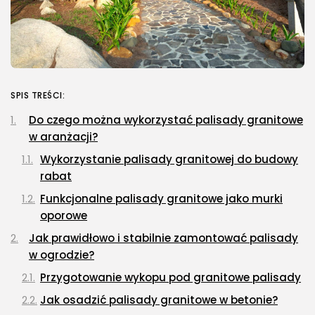
SPIS TREŚCI:
Do czego można wykorzystać palisady granitowe
w aranżacji?
Wykorzystanie palisady granitowej do budowy
rabat
Funkcjonalne palisady granitowe jako murki
oporowe
Jak prawidłowo i stabilnie zamontować palisady
w ogrodzie?
Przygotowanie wykopu pod granitowe palisady
Jak osadzić palisady granitowe w betonie?