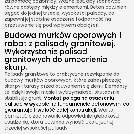
za pomocą poziomicy. Ważne jest, aby zachować
równe odstępy między elementami. Beton powinien
sięgać do jednej trzeciej wysokości palisady, co
zapewni jej stabilne osadzenie i odporność na
przesuwanie się pod wpływem obciążeń.
Budowa murków oporowych i
rabat z palisady granitowej.
Wykorzystanie palisad
granitowych do umocnienia
skarp.
Palisady granitowe to praktyczne rozwiązanie do
budowy murków oporowych, które zabezpieczają
skarpy i tarasy przed osuwaniem się ziemi. Elementy
te, dzięki swojej masie i wytrzymałości, skutecznie
stabilizują grunt.
Montaż polega na osadzeniu
palisad w wykopie na fundamencie betonowym, co
gwarantuje trwałość całej konstrukcji.
Warto
pamiętać o zachowaniu odpowiedniej głębokości
osadzenia, która powinna wynosić około jednej
trzeciej wysokości palisady.