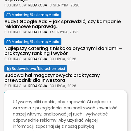
PUBLIKACJA:
REDAKCJA
3 SIERPNIA, 2026
Marketing/Reklama/Media
Audyt Google Ads – jak sprawdzić, czy kampanie
reklamowe naprawdę...
PUBLIKACJA:
REDAKCJA
1 SIERPNIA, 2026
Marketing/Reklama/Media
Najlepszy catering z niskokalorycznymi daniami –
praktyczny ranking i wybór
PUBLIKACJA:
REDAKCJA
30 LIPCA, 2026
2026 Legolas Wszelkie prawa zastrzeżone.
Budownictwo/Nieruchomości
Treści umieszczone na stronie chronione są
Budowa hal magazynowych: praktyczny
prawem autorskim.
przewodnik dla inwestora
PUBLIKACJA:
REDAKCJA
30 LIPCA, 2026
Moda
Używamy pliki cookie, aby zapewnić Ci najlepsze
Jak wybrać spodenki męskie na każdą okazję
wrażenia z przeglądania, personalizować zawartość
PUBLIKACJA:
REDAKCJA
30 LIPCA, 2026
naszej witryny, analizować jej ruch i wyświetlać
Budownictwo/Nieruchomości
odpowiednie reklamy. Aby uzyskać więcej
Wynajem szalunków stropowych na budowie –
informacji, zapoznaj się z naszą polityką
praktyczny wybór i realne...