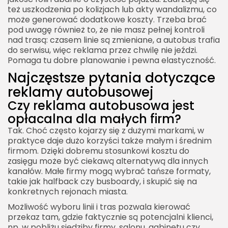
też uszkodzenia po kolizjach lub akty wandalizmu, co
może generować dodatkowe koszty. Trzeba brać
pod uwagę również to, że nie masz pełnej kontroli
nad trasą: czasem linie są zmieniane, a autobus trafia
do serwisu, więc reklama przez chwilę nie jeździ.
Pomaga tu dobre planowanie i pewna elastyczność.
Najczęstsze pytania dotyczące
reklamy autobusowej
Czy reklama autobusowa jest
opłacalna dla małych firm?
Tak. Choć często kojarzy się z dużymi markami, w
praktyce daje dużo korzyści także małym i średnim
firmom. Dzięki dobremu stosunkowi kosztu do
zasięgu może być ciekawą alternatywą dla innych
kanałów. Małe firmy mogą wybrać tańsze formaty,
takie jak halfback czy busboardy, i skupić się na
konkretnych rejonach miasta.
Możliwość wyboru linii i tras pozwala kierować
przekaz tam, gdzie faktycznie są potencjalni klienci,
np. w pobliżu siedziby firmy, salonu, gabinetu czy