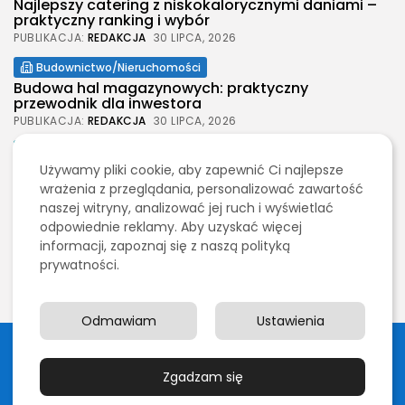
Najlepszy catering z niskokalorycznymi daniami –
praktyczny ranking i wybór
PUBLIKACJA:
REDAKCJA
30 LIPCA, 2026
Budownictwo/Nieruchomości
Budowa hal magazynowych: praktyczny
przewodnik dla inwestora
PUBLIKACJA:
REDAKCJA
30 LIPCA, 2026
Moda
Używamy pliki cookie, aby zapewnić Ci najlepsze
Jak wybrać spodenki męskie na każdą okazję
wrażenia z przeglądania, personalizować zawartość
PUBLIKACJA:
REDAKCJA
30 LIPCA, 2026
naszej witryny, analizować jej ruch i wyświetlać
Budownictwo/Nieruchomości
odpowiednie reklamy. Aby uzyskać więcej
Wynajem szalunków stropowych na budowie –
informacji, zapoznaj się z naszą polityką
praktyczny wybór i realne...
prywatności.
PUBLIKACJA:
REDAKCJA
29 LIPCA, 2026
Odmawiam
Ustawienia
2026 Legolas Wszelkie prawa zastrzeżone. Treści
umieszczone na stronie chronione są prawem autorskim.
Zgadzam się
Polityka prywatności
Blog
Kontakt