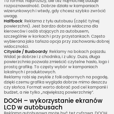
To format najdroższy, ale też najmocniej buduje
rozpoznawalność. Dobrze działa w kampaniach
wizerunkowych i wtedy, gdy chcesz szybko zwrócić
uwagę.
Halfback
: Reklama z tyłu autobusu (część tylnej
powierzchni). Jest bardzo dobrze widoczna dla
kierowców i osób stojących za autobusem,
szczególnie w korkach i przy przystankach. Często
wybierana jako tańsza opcja przy zachowaniu dobrej
widoczności.
Cityside / Busboardy
: Reklamy na bokach pojazdu.
Widać je dobrze i z chodnika, i z ulicy. Duża, długa
powierzchnia pozwala zmieścić czytelne hasło, logo i
prostą grafikę. To częsty wybór w kampaniach
lokalnych i produktowych.
Reklamy robi się zwykle z folii odpornych na pogodę,
dzięki czemu grafika wygląda dobrze mimo deszczu
czy słońca. Format warto dobrać pod cel kampanii i
budżet, a nie tylko „największą powierzchnię”.
DOOH – wykorzystanie ekranów
LCD w autobusach
Reklama autobusowa może być też cyfrowa. DOOH