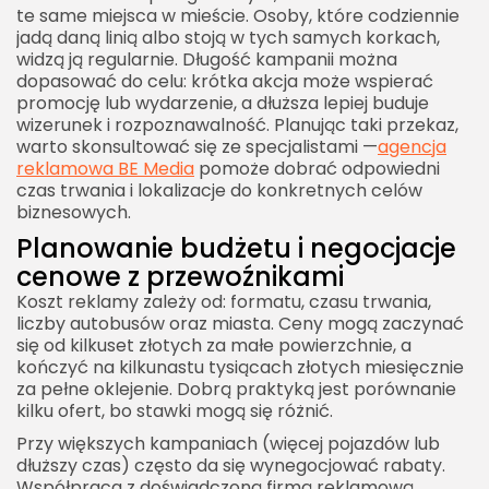
te same miejsca w mieście. Osoby, które codziennie
jadą daną linią albo stoją w tych samych korkach,
widzą ją regularnie. Długość kampanii można
dopasować do celu: krótka akcja może wspierać
promocję lub wydarzenie, a dłuższa lepiej buduje
wizerunek i rozpoznawalność. Planując taki przekaz,
warto skonsultować się ze specjalistami —
agencja
reklamowa BE Media
pomoże dobrać odpowiedni
czas trwania i lokalizacje do konkretnych celów
biznesowych.
Planowanie budżetu i negocjacje
cenowe z przewoźnikami
Koszt reklamy zależy od: formatu, czasu trwania,
liczby autobusów oraz miasta. Ceny mogą zaczynać
się od kilkuset złotych za małe powierzchnie, a
kończyć na kilkunastu tysiącach złotych miesięcznie
za pełne oklejenie. Dobrą praktyką jest porównanie
kilku ofert, bo stawki mogą się różnić.
Przy większych kampaniach (więcej pojazdów lub
dłuższy czas) często da się wynegocjować rabaty.
Współpraca z doświadczoną firmą reklamową