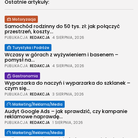
Ostatnie artykuły:
Motoryzacja
Samochód rodzinny do 50 tys. zł: jak połączyć
przestrzeń, koszty...
PUBLIKACJA:
REDAKCJA
4 SIERPNIA, 2026
Turystyka i Podróże
Wczasy w górach z wyżywieniem i basenem –
pomysł na...
PUBLIKACJA:
REDAKCJA
4 SIERPNIA, 2026
2026 Legolas Wszelkie prawa zastrzeżone.
Gastronomia
Treści umieszczone na stronie chronione są
prawem autorskim.
Wyparzarka do naczyń i wyparzarka do szklanek –
czym się...
PUBLIKACJA:
REDAKCJA
3 SIERPNIA, 2026
Marketing/Reklama/Media
Audyt Google Ads – jak sprawdzić, czy kampanie
reklamowe naprawdę...
PUBLIKACJA:
REDAKCJA
1 SIERPNIA, 2026
Marketing/Reklama/Media