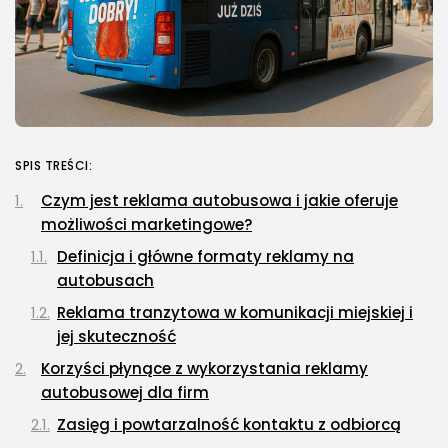
SPIS TREŚCI:
Czym jest reklama autobusowa i jakie oferuje
możliwości marketingowe?
Definicja i główne formaty reklamy na
autobusach
Reklama tranzytowa w komunikacji miejskiej i
jej skuteczność
Korzyści płynące z wykorzystania reklamy
autobusowej dla firm
Zasięg i powtarzalność kontaktu z odbiorcą