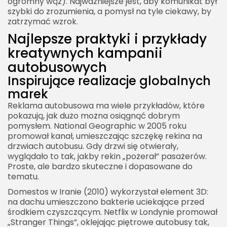
ogromny wąż). Najważniejsze jest, aby komunikat był
szybki do zrozumienia, a pomysł na tyle ciekawy, by
zatrzymać wzrok.
Najlepsze praktyki i przykłady
kreatywnych kampanii
autobusowych
Inspirujące realizacje globalnych
marek
Reklama autobusowa ma wiele przykładów, które
pokazują, jak dużo można osiągnąć dobrym
pomysłem. National Geographic w 2005 roku
promował kanał, umieszczając szczękę rekina na
drzwiach autobusu. Gdy drzwi się otwierały,
wyglądało to tak, jakby rekin „pożerał” pasażerów.
Proste, ale bardzo skuteczne i dopasowane do
tematu.
Domestos w Iranie (2010) wykorzystał element 3D:
na dachu umieszczono bakterie uciekające przed
środkiem czyszczącym. Netflix w Londynie promował
„Stranger Things”, oklejając piętrowe autobusy tak,