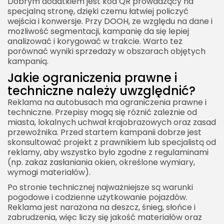
Dobrym dodatkiem jest kod QR prowadzący na
specjalną stronę, dzięki czemu łatwiej policzyć
wejścia i konwersje. Przy DOOH, ze względu na dane i
możliwość segmentacji, kampanię da się lepiej
analizować i korygować w trakcie. Warto też
porównać wyniki sprzedaży w obszarach objętych
kampanią.
Jakie ograniczenia prawne i
techniczne należy uwzględnić?
Reklama na autobusach ma ograniczenia prawne i
techniczne. Przepisy mogą się różnić zależnie od
miasta, lokalnych uchwał krajobrazowych oraz zasad
przewoźnika. Przed startem kampanii dobrze jest
skonsultować projekt z prawnikiem lub specjalistą od
reklamy, aby wszystko było zgodne z regulaminami
(np. zakaz zasłaniania okien, określone wymiary,
wymogi materiałów).
Po stronie technicznej najważniejsze są warunki
pogodowe i codzienne użytkowanie pojazdów.
Reklama jest narażona na deszcz, śnieg, słońce i
zabrudzenia, więc liczy się jakość materiałów oraz