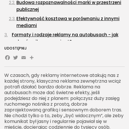
Budowa rozpoznawalności marki w przestrzeni
publicznej
Efektywność kosztowa w porównaniu z innymi
mediami
Formaty i rodzaje reklamy na autobusach - jak
wybrać najlepszy wariant?
UDOSTĘPNIJ
Fullback, halfback, cityside, busboardy -
Facebook
Twitter
Email
Share
charakterystyka formatów
DOOH - wykorzystanie ekranów LCD w
autobusach
W czasach, gdy reklamy internetowe atakują nas z
każdej strony, klasyczna reklama zewnętrzna wciąż
Różnice regionalne w dostępności i zasięgu
potrafi działać bardzo dobrze. Reklama na
formatów
autobusach może dać świetne efekty, jeśli
podejdziesz do niej z planem: połączysz duży zasięg
Jak zaplanować skuteczną kampanię reklamową
ruchomego nośnika z prostą, dobrze
na autobusach?
zaprojektowaną grafiką i sensownym doborem tras.
Nie chodzi tylko o to, żeby „być widocznym”, ale żeby
Wybór miasta, linii i tras autobusowych dla
komunikat był jasny i regularnie pojawiał się w
dokładnego dotarcia do grupy docelowej
mieście, docierając codziennie do tysięcy osób.