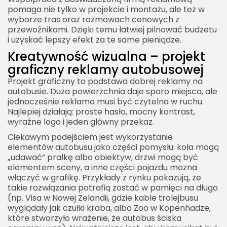
pomaga nie tylko w projekcie i montażu, ale też w
wyborze tras oraz rozmowach cenowych z
przewoźnikami. Dzięki temu łatwiej pilnować budżetu
i uzyskać lepszy efekt za te same pieniądze.
Kreatywność wizualna – projekt
graficzny reklamy autobusowej
Projekt graficzny to podstawa dobrej reklamy na
autobusie. Duża powierzchnia daje sporo miejsca, ale
jednocześnie reklama musi być czytelna w ruchu.
Najlepiej działają: proste hasło, mocny kontrast,
wyraźne logo i jeden główny przekaz.
Ciekawym podejściem jest wykorzystanie
elementów autobusu jako części pomysłu: koła mogą
„udawać” pralkę albo obiektyw, drzwi mogą być
elementem sceny, a inne części pojazdu można
włączyć w grafikę. Przykłady z rynku pokazują, że
takie rozwiązania potrafią zostać w pamięci na długo
(np. Visa w Nowej Zelandii, gdzie kable trolejbusu
wyglądały jak czułki kraba, albo Zoo w Kopenhadze,
które stworzyło wrażenie, że autobus ściska