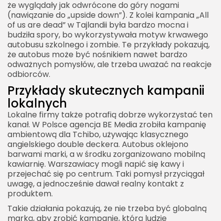
że wyglądały jak odwrócone do góry nogami
(nawiązanie do „upside down”). Z kolei kampania „All
of us are dead” w Tajlandii była bardzo mocna i
budziła spory, bo wykorzystywała motyw krwawego
autobusu szkolnego i zombie. Te przykłady pokazują,
że autobus może być nośnikiem nawet bardzo
odważnych pomysłów, ale trzeba uważać na reakcje
odbiorców.
Przykłady skutecznych kampanii
lokalnych
Lokalne firmy także potrafią dobrze wykorzystać ten
kanał. W Polsce agencja BE Media zrobiła kampanię
ambientową dla Tchibo, używając klasycznego
angielskiego double deckera. Autobus oklejono
barwami marki, a w środku zorganizowano mobilną
kawiarnię. Warszawiacy mogli napić się kawy i
przejechać się po centrum. Taki pomysł przyciągał
uwagę, a jednocześnie dawał realny kontakt z
produktem.
Takie działania pokazują, że nie trzeba być globalną
marką, aby zrobić kampanię, którą ludzie