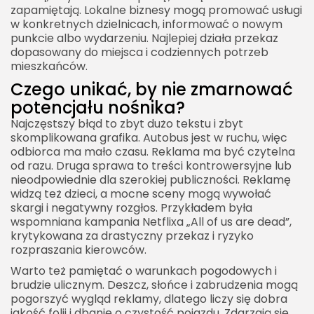
zapamiętają. Lokalne biznesy mogą promować usługi
w konkretnych dzielnicach, informować o nowym
punkcie albo wydarzeniu. Najlepiej działa przekaz
dopasowany do miejsca i codziennych potrzeb
mieszkańców.
Czego unikać, by nie zmarnować
potencjału nośnika?
Najczęstszy błąd to zbyt dużo tekstu i zbyt
skomplikowana grafika. Autobus jest w ruchu, więc
odbiorca ma mało czasu. Reklama ma być czytelna
od razu. Druga sprawa to treści kontrowersyjne lub
nieodpowiednie dla szerokiej publiczności. Reklamę
widzą też dzieci, a mocne sceny mogą wywołać
skargi i negatywny rozgłos. Przykładem była
wspomniana kampania Netflixa „All of us are dead”,
krytykowana za drastyczny przekaz i ryzyko
rozpraszania kierowców.
Warto też pamiętać o warunkach pogodowych i
brudzie ulicznym. Deszcz, słońce i zabrudzenia mogą
pogorszyć wygląd reklamy, dlatego liczy się dobra
jakość folii i dbanie o czystość pojazdu. Zdarzają się