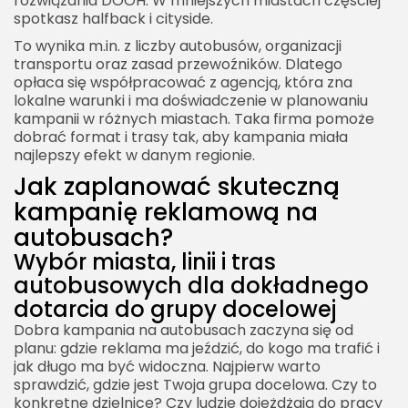
rozwiązania DOOH. W mniejszych miastach częściej
spotkasz halfback i cityside.
To wynika m.in. z liczby autobusów, organizacji
transportu oraz zasad przewoźników. Dlatego
opłaca się współpracować z agencją, która zna
lokalne warunki i ma doświadczenie w planowaniu
kampanii w różnych miastach. Taka firma pomoże
dobrać format i trasy tak, aby kampania miała
najlepszy efekt w danym regionie.
Jak zaplanować skuteczną
kampanię reklamową na
autobusach?
Wybór miasta, linii i tras
autobusowych dla dokładnego
dotarcia do grupy docelowej
Dobra kampania na autobusach zaczyna się od
planu: gdzie reklama ma jeździć, do kogo ma trafić i
jak długo ma być widoczna. Najpierw warto
sprawdzić, gdzie jest Twoja grupa docelowa. Czy to
konkretne dzielnice? Czy ludzie dojeżdżają do pracy