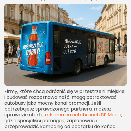
Długość trwania kampanii i strategia
powtarzalności przekazu
Planowanie budżetu i negocjacje cenowe z
przewoźnikami
Kreatywność wizualna - projekt graficzny
reklamy autobusowej
Najlepsze praktyki i przykłady kreatywnych
kampanii autobusowych
Inspirujące realizacje globalnych marek
Przykłady skutecznych kampanii lokalnych
Czego unikać, by nie zmarnować potencjału
Firmy, które chcą odróżnić się w przestrzeni miejskiej
nośnika?
i budować rozpoznawalność, mogą potraktować
autobusy jako mocny kanał promocji. Jeśli
Najczęstsze pytania dotyczące reklamy
potrzebujesz sprawdzonego partnera, możesz
autobusowej
sprawdzić ofertę
reklama na autobusach BE Media
,
Czy reklama autobusowa jest opłacalna dla
gdzie specjaliści pomagają zaplanować i
przeprowadzić kampanię od początku do końca.
małych firm?