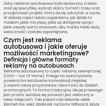
Żeby reklama autobusowa była skuteczna, trzeba
Jak mierzyć efektywność kampanii na
znać jej specyfikę, wybrać dobry format i trasy oraz
autobusach?
przygotować projekt, który da się odczytać w ruchu.
Jakie ograniczenia prawne i techniczne należy
W dalszej części tekstu wyjaśniamy, jak działa to
medium, jakie ma plusy, jakie są dostępne opcje i
uwzględnić?
jakie zasady warto stosować, aby marka miała dużą
Podsumowanie kluczowych zasad skutecznego
widoczność i została zapamiętana.
wykorzystania reklamy autobusowej
Czym jest reklama
autobusowa i jakie oferuje
możliwości marketingowe?
Definicja i główne formaty
reklamy na autobusach
Reklama autobusowa to część reklamy zewnętrznej
(OOH – Out Of Home). Polega na wykorzystaniu
powierzchni autobusów komunikacji miejskiej
(czasem także przystanków i dworców) do działań
promocyjnych. To forma tradycyjna, ale jej przewaga
jest prosta: autobus się porusza i jest widoczny w
wielu miejscach. Taki pojazd robi dziennie wiele
kilometrów, więc działa jak ruchomy billboard. Może