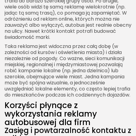
trafia do bardzo szerokiej grupy osób. Po drugie,
wiele osób widzi tę samą reklamę wielokrotnie (np.
jadąc tą samą trasą), co pomaga ją zapamiętać. W
odróżnieniu od reklam online, których można nie
zauważyć albo wyłączyć, autobus jest realnie obecny
na ulicy. Nawet krótki kontakt potrafi budować
świadomość marki.
Taka reklama jest widoczna przez całą dobę (w
zależności od kursów i oświetlenia miasta) i działa
niezależnie od pogody. Co ważne, sieci komunikacji
miejskiej, regionalnej i międzymiastowej pozwalają
robić kampanie lokalne (np. jedna dzielnica) lub
szerokie, obejmujące wiele miast. Jedna kampania
może być spójna wizualnie, a jednocześnie
uwzględniać lokalne elementy, co często lepiej trafia
do mieszkańców podczas ich codziennych dojazdów.
Korzyści płynące z
wykorzystania reklamy
autobusowej dla firm
Zasięg i powtarzalność kontaktu z