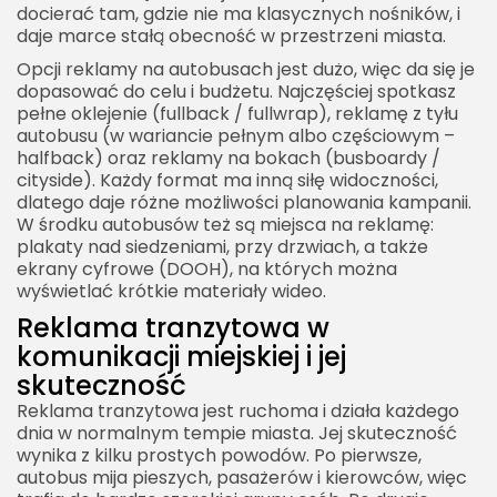
docierać tam, gdzie nie ma klasycznych nośników, i
daje marce stałą obecność w przestrzeni miasta.
Opcji reklamy na autobusach jest dużo, więc da się je
dopasować do celu i budżetu. Najczęściej spotkasz
pełne oklejenie (fullback / fullwrap), reklamę z tyłu
autobusu (w wariancie pełnym albo częściowym –
halfback) oraz reklamy na bokach (busboardy /
cityside). Każdy format ma inną siłę widoczności,
dlatego daje różne możliwości planowania kampanii.
W środku autobusów też są miejsca na reklamę:
plakaty nad siedzeniami, przy drzwiach, a także
ekrany cyfrowe (DOOH), na których można
wyświetlać krótkie materiały wideo.
Reklama tranzytowa w
komunikacji miejskiej i jej
skuteczność
Reklama tranzytowa jest ruchoma i działa każdego
dnia w normalnym tempie miasta. Jej skuteczność
wynika z kilku prostych powodów. Po pierwsze,
autobus mija pieszych, pasażerów i kierowców, więc