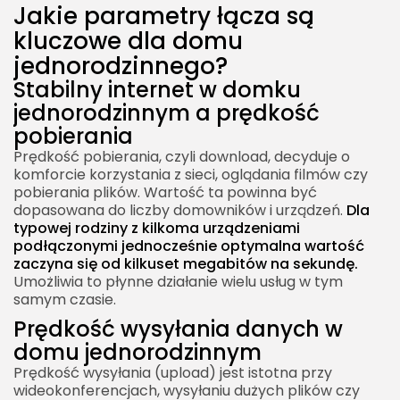
Infrastruktura a stabilny internet w domku
Jakie parametry łącza są
jednorodzinnym
kluczowe dla domu
Otoczenie a sygnał internetu w domku
jednorodzinnego?
jednorodzinnym
Stabilny internet w domku
Jak zoptymalizować sieć Wi-Fi w dużym domu
jednorodzinnym a prędkość
jednorodzinnym?
pobierania
Stabilny internet w domku jednorodzinnym a
Prędkość pobierania, czyli download, decyduje o
komforcie korzystania z sieci, oglądania filmów czy
lokalizacja routera
pobierania plików. Wartość ta powinna być
Wzmacniacze sygnału a szybki internet w
dopasowana do liczby domowników i urządzeń.
Dla
domku jednorodzinnym
typowej rodziny z kilkoma urządzeniami
podłączonymi jednocześnie optymalna wartość
zaczyna się od kilkuset megabitów na sekundę.
Umożliwia to płynne działanie wielu usług w tym
samym czasie.
Prędkość wysyłania danych w
domu jednorodzinnym
Prędkość wysyłania (upload) jest istotna przy
wideokonferencjach, wysyłaniu dużych plików czy