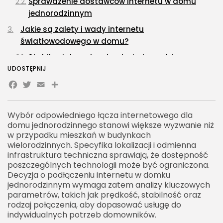
Sprawdzenie dostawców internetu w domu
jednorodzinnym
Jakie są zalety i wady internetu
światłowodowego w domu?
Stabilny internet w domku jednorodzinnym a
technologia światłowodowa
UDOSTĘPNIJ
Facebook
Twitter
Email
Share
Dostępność internetu światłowodowego w
domu jednorodzinnym
Czy internet mobilny lub radiowy to dobra
Wybór odpowiedniego łącza internetowego dla
domu jednorodzinnego stanowi większe wyzwanie niż
alternatywa dla domu?
w przypadku mieszkań w budynkach
Stabilny internet w domku jednorodzinnym bez
wielorodzinnych. Specyfika lokalizacji i odmienna
kabli
infrastruktura techniczna sprawiają, że dostępność
poszczególnych technologii może być ograniczona.
Jaki internet mobilny do domu
Decyzja o podłączeniu internetu w domku
jednorodzinnego sprawdzi się najlepiej?
jednorodzinnym wymaga zatem analizy kluczowych
parametrów, takich jak prędkość, stabilność oraz
Jaki wpływ na wybór internetu ma lokalizacja i
rodzaj połączenia, aby dopasować usługę do
otoczenie domu?
indywidualnych potrzeb domowników.