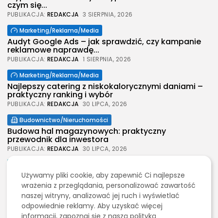
czym się...
PUBLIKACJA:
REDAKCJA
3 SIERPNIA, 2026
Marketing/Reklama/Media
Audyt Google Ads – jak sprawdzić, czy kampanie
reklamowe naprawdę...
PUBLIKACJA:
REDAKCJA
1 SIERPNIA, 2026
Marketing/Reklama/Media
Najlepszy catering z niskokalorycznymi daniami –
praktyczny ranking i wybór
PUBLIKACJA:
REDAKCJA
30 LIPCA, 2026
Budownictwo/Nieruchomości
2026 Legolas Wszelkie prawa zastrzeżone.
Budowa hal magazynowych: praktyczny
Treści umieszczone na stronie chronione są
przewodnik dla inwestora
prawem autorskim.
PUBLIKACJA:
REDAKCJA
30 LIPCA, 2026
Moda
Używamy pliki cookie, aby zapewnić Ci najlepsze
Jak wybrać spodenki męskie na każdą okazję
wrażenia z przeglądania, personalizować zawartość
PUBLIKACJA:
REDAKCJA
30 LIPCA, 2026
naszej witryny, analizować jej ruch i wyświetlać
Budownictwo/Nieruchomości
odpowiednie reklamy. Aby uzyskać więcej
Wynajem szalunków stropowych na budowie –
informacji, zapoznaj się z naszą polityką