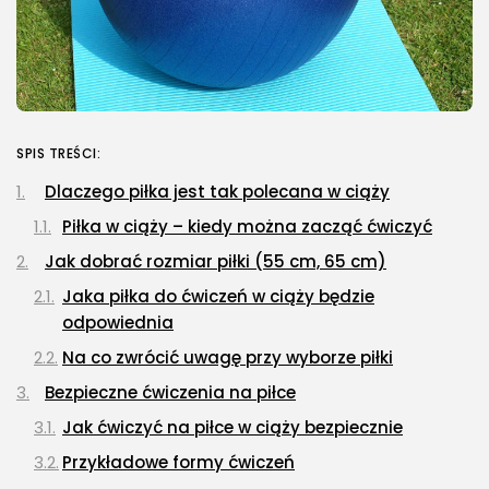
SPIS TREŚCI:
Dlaczego piłka jest tak polecana w ciąży
Piłka w ciąży – kiedy można zacząć ćwiczyć
Jak dobrać rozmiar piłki (55 cm, 65 cm)
Jaka piłka do ćwiczeń w ciąży będzie
odpowiednia
Na co zwrócić uwagę przy wyborze piłki
Bezpieczne ćwiczenia na piłce
Jak ćwiczyć na piłce w ciąży bezpiecznie
Przykładowe formy ćwiczeń