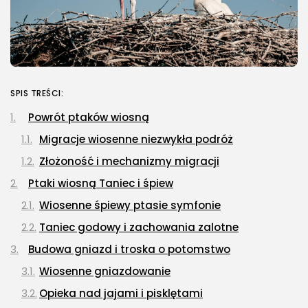
SPIS TREŚCI:
Powrót ptaków wiosną
Migracje wiosenne niezwykła podróż
Złożoność i mechanizmy migracji
Ptaki wiosną Taniec i śpiew
Wiosenne śpiewy ptasie symfonie
Taniec godowy i zachowania zalotne
Budowa gniazd i troska o potomstwo
Wiosenne gniazdowanie
Opieka nad jajami i pisklętami