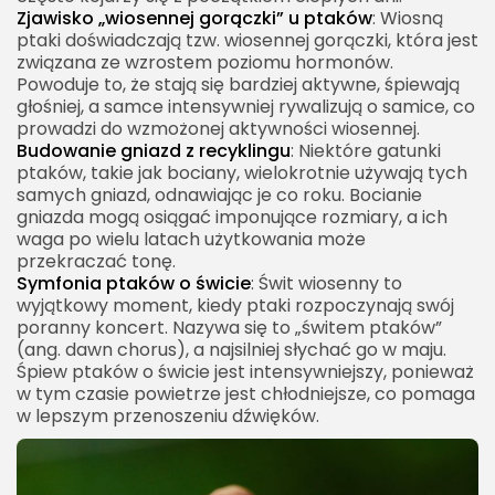
Zjawisko „wiosennej gorączki” u ptaków
: Wiosną
ptaki doświadczają tzw. wiosennej gorączki, która jest
związana ze wzrostem poziomu hormonów.
Powoduje to, że stają się bardziej aktywne, śpiewają
głośniej, a samce intensywniej rywalizują o samice, co
prowadzi do wzmożonej aktywności wiosennej.
Budowanie gniazd z recyklingu
: Niektóre gatunki
ptaków, takie jak bociany, wielokrotnie używają tych
samych gniazd, odnawiając je co roku. Bocianie
gniazda mogą osiągać imponujące rozmiary, a ich
waga po wielu latach użytkowania może
przekraczać tonę.
Symfonia ptaków o świcie
: Świt wiosenny to
wyjątkowy moment, kiedy ptaki rozpoczynają swój
poranny koncert. Nazywa się to „świtem ptaków”
(ang. dawn chorus), a najsilniej słychać go w maju.
Śpiew ptaków o świcie jest intensywniejszy, ponieważ
w tym czasie powietrze jest chłodniejsze, co pomaga
w lepszym przenoszeniu dźwięków.