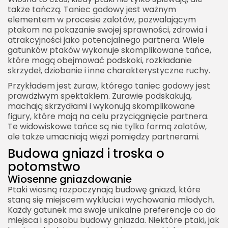
także tańczą. Taniec godowy jest ważnym
elementem w procesie zalotów, pozwalającym
ptakom na pokazanie swojej sprawności, zdrowia i
atrakcyjności jako potencjalnego partnera. Wiele
gatunków ptaków wykonuje skomplikowane tańce,
które mogą obejmować podskoki, rozkładanie
skrzydeł, dziobanie i inne charakterystyczne ruchy.
Przykładem jest żuraw, którego taniec godowy jest
prawdziwym spektaklem. Żurawie podskakują,
machają skrzydłami i wykonują skomplikowane
figury, które mają na celu przyciągnięcie partnera.
Te widowiskowe tańce są nie tylko formą zalotów,
ale także umacniają więzi pomiędzy partnerami.
Budowa gniazd i troska o
potomstwo
Wiosenne gniazdowanie
Ptaki wiosną rozpoczynają budowę gniazd, które
staną się miejscem wyklucia i wychowania młodych.
Każdy gatunek ma swoje unikalne preferencje co do
miejsca i sposobu budowy gniazda. Niektóre ptaki, jak