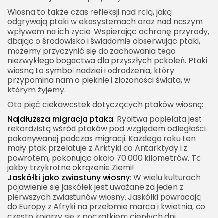
Wiosna to także czas refleksji nad rolą, jaką
odgrywają ptaki w ekosystemach oraz nad naszym
wpływem na ich życie. Wspierając ochronę przyrody,
dbając o środowisko i świadomie obserwując ptaki,
możemy przyczynić się do zachowania tego
niezwykłego bogactwa dla przyszłych pokoleń. Ptaki
wiosną to symbol nadziei i odrodzenia, który
przypomina nam o pięknie i złożoności świata, w
którym żyjemy.
Oto pięć ciekawostek dotyczących ptaków wiosną:
Najdłuższa migracja ptaka
: Rybitwa popielata jest
rekordzistą wśród ptaków pod względem odległości
pokonywanej podczas migracji. Każdego roku ten
mały ptak przelatuje z Arktyki do Antarktydy i z
powrotem, pokonując około 70 000 kilometrów. To
jakby trzykrotne okrążenie Ziemi!
Jaskółki jako zwiastuny wiosny
: W wielu kulturach
pojawienie się jaskółek jest uważane za jeden z
pierwszych zwiastunów wiosny. Jaskółki powracają
do Europy z Afryki na przełomie marca i kwietnia, co
często kojarzy się z początkiem ciepłych dni.