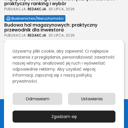
praktyczny ranking i wybór
PUBLIKACJA:
REDAKCJA
30 LIPCA, 2026
Budownictwo/Nieruchomości
Budowa hal magazynowych: praktyczny
przewodnik dla inwestora
PUBLIKACJA:
REDAKCJA
30 LIPCA, 2026
Moda
Jak wybrać spodenki męskie na każdą okazję
Używamy pliki cookie, aby zapewnić Ci najlepsze
PUBLIKACJA:
wrażenia z przeglądania, personalizować zawartość
REDAKCJA
30 LIPCA, 2026
naszej witryny, analizować jej ruch i wyświetlać
Budownictwo/Nieruchomości
odpowiednie reklamy. Aby uzyskać więcej
Wynajem szalunków stropowych na budowie –
informacji, zapoznaj się z naszą polityką
praktyczny wybór i realne...
prywatności.
PUBLIKACJA:
REDAKCJA
29 LIPCA, 2026
Odmawiam
Ustawienia
2026 Legolas Wszelkie prawa zastrzeżone. Treści
umieszczone na stronie chronione są prawem autorskim.
Zgadzam się
Polityka prywatności
Blog
Kontakt