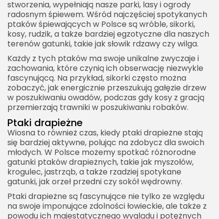
stworzenia, wypełniają nasze parki, lasy i ogrody
radosnym śpiewem. Wśród najczęściej spotykanych
ptaków śpiewających w Polsce są wróble, sikorki,
kosy, rudzik, a także bardziej egzotyczne dla naszych
terenów gatunki, takie jak słowik rdzawy czy wilga.
Każdy z tych ptaków ma swoje unikalne zwyczaje i
zachowania, które czynią ich obserwację niezwykle
fascynującą. Na przykład, sikorki często można
zobaczyć, jak energicznie przeszukują gałęzie drzew
w poszukiwaniu owadów, podczas gdy kosy z gracją
przemierzają trawniki w poszukiwaniu robaków.
Ptaki drapieżne
Wiosna to również czas, kiedy ptaki drapieżne stają
się bardziej aktywne, polując na zdobycz dla swoich
młodych. W Polsce możemy spotkać różnorodne
gatunki ptaków drapieżnych, takie jak myszołów,
krogulec, jastrząb, a także rzadziej spotykane
gatunki, jak orzeł przedni czy sokół wędrowny.
Ptaki drapieżne są fascynujące nie tylko ze względu
na swoje imponujące zdolności łowieckie, ale także z
powodu ich majestatycznego wyglądu i potężnych