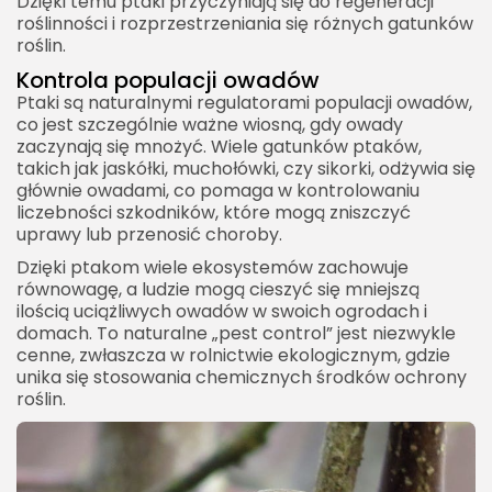
Dzięki temu ptaki przyczyniają się do regeneracji
roślinności i rozprzestrzeniania się różnych gatunków
roślin.
Kontrola populacji owadów
Ptaki są naturalnymi regulatorami populacji owadów,
co jest szczególnie ważne wiosną, gdy owady
zaczynają się mnożyć. Wiele gatunków ptaków,
takich jak jaskółki, muchołówki, czy sikorki, odżywia się
głównie owadami, co pomaga w kontrolowaniu
liczebności szkodników, które mogą zniszczyć
uprawy lub przenosić choroby.
Dzięki ptakom wiele ekosystemów zachowuje
równowagę, a ludzie mogą cieszyć się mniejszą
ilością uciążliwych owadów w swoich ogrodach i
domach. To naturalne „pest control” jest niezwykle
cenne, zwłaszcza w rolnictwie ekologicznym, gdzie
unika się stosowania chemicznych środków ochrony
roślin.