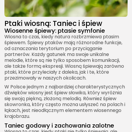
Ptaki wiosną: Taniec i śpiew
Wiosenne śpiewy: ptasie symfonie
Wiosna to czas, kiedy natura rozbrzmiewa ptasim
śpiewem. Śpiewy ptaków mają różnorodne funkcje,
od oznaczania terytorium po przyciąganie
partnerów. Każdy gatunek ma swoje unikalne
melodie, które są nie tylko sposobem komunikacji,
ale także formą ekspresji. Wiosną śpiewają zarówno
ptaki, które przyleciały z daleka, jak i te, które
przezimowały w naszych okolicach.
W Polsce jednym z najbardziej charakterystycznych
dźwięków wiosny jest śpiew słowika, który wyróżnia
się swoją piękną, złożoną melodią. Również śpiew
skowronka, który często można usłyszeć na polach i
łąkach, jest nieodłącznym elementem wiosennego
krajobrazu.
Taniec godowy i zachowania zalotne
Wiosna to czas, kiedy ptaki nie tylko śpiewają, ale