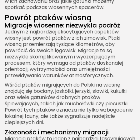
w ich zachowaniu oraz jakie gatunki możemy
spotkać podczas wiosennych spacerów.
Powrót ptaków wiosną
Migracje wiosenne: niezwykła podróż
Jednym z najbardziej ekscytujących aspektów
wiosny jest powrót ptaków z ich zimowisk. Ptaki
wiosną przemierzają tysiące kilometrów, aby
powrócić do swoich lęgowisk. Migracje te są
niezwykle skomplikowanym i wyczerpującym
procesem, który wymaga od ptaków doskonałej
orientacji, wytrzymałości oraz umiejętności
przewidywania warunków atmosferycznych.
Wśród ptaków migrujących do Polski na wiosnę
znajdują się bociany, jaskółki, jerzyki, słowiki, kukułki
oraz wiele gatunków drobnych ptaków
śpiewających, takich jak muchołówki czy piecuszki.
Powrót tych ptaków oznacza nie tylko wzbogacenie
lokalnej fauny, ale także sygnalizuje nadejście
cieplejszych dni.
Złożoność i mechanizmy migracji
Migracja ptaków to jeden z najbardziej fascynujących