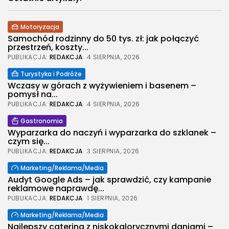
Motoryzacja
Samochód rodzinny do 50 tys. zł: jak połączyć
przestrzeń, koszty...
PUBLIKACJA:
REDAKCJA
4 SIERPNIA, 2026
Turystyka i Podróże
Wczasy w górach z wyżywieniem i basenem –
pomysł na...
PUBLIKACJA:
REDAKCJA
4 SIERPNIA, 2026
Gastronomia
Wyparzarka do naczyń i wyparzarka do szklanek –
czym się...
2026 Legolas Wszelkie prawa zastrzeżone.
PUBLIKACJA:
REDAKCJA
3 SIERPNIA, 2026
Treści umieszczone na stronie chronione są
prawem autorskim.
Marketing/Reklama/Media
Audyt Google Ads – jak sprawdzić, czy kampanie
reklamowe naprawdę...
PUBLIKACJA:
REDAKCJA
1 SIERPNIA, 2026
Marketing/Reklama/Media
Najlepszy catering z niskokalorycznymi daniami –