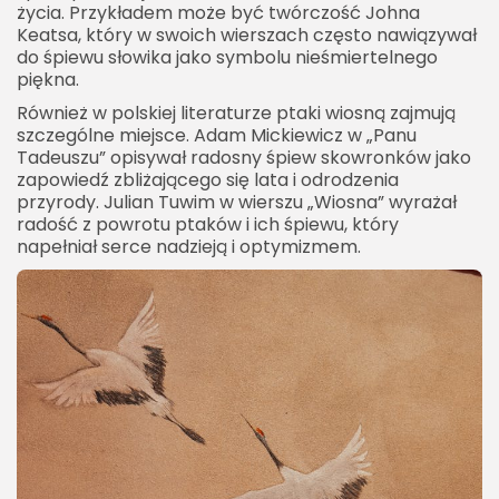
życia. Przykładem może być twórczość Johna
Keatsa, który w swoich wierszach często nawiązywał
do śpiewu słowika jako symbolu nieśmiertelnego
piękna.
Również w polskiej literaturze ptaki wiosną zajmują
szczególne miejsce. Adam Mickiewicz w „Panu
Tadeuszu” opisywał radosny śpiew skowronków jako
zapowiedź zbliżającego się lata i odrodzenia
przyrody. Julian Tuwim w wierszu „Wiosna” wyrażał
radość z powrotu ptaków i ich śpiewu, który
napełniał serce nadzieją i optymizmem.