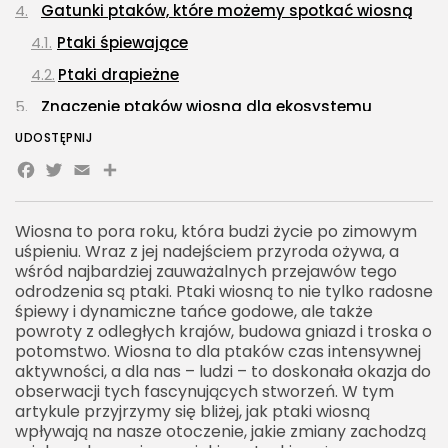
Gatunki ptaków, które możemy spotkać wiosną
Ptaki śpiewające
Ptaki drapieżne
Znaczenie ptaków wiosną dla ekosystemu
Rola ptaków w zapylaniu i rozsiewaniu nasion
UDOSTĘPNIJ
Facebook
Twitter
Email
Share
Kontrola populacji owadów
Obserwacja ptaków wiosną Jak i gdzie
Wiosna to pora roku, która budzi życie po zimowym
Najlepsze miejsca do obserwacji ptaków
uśpieniu. Wraz z jej nadejściem przyroda ożywa, a
Etyka obserwacji ptaków
wśród najbardziej zauważalnych przejawów tego
odrodzenia są ptaki. Ptaki wiosną to nie tylko radosne
Ptaki wiosną Inspiracja dla sztuki i kultury
śpiewy i dynamiczne tańce godowe, ale także
powroty z odległych krajów, budowa gniazd i troska o
Ptaki w literaturze i poezji
potomstwo. Wiosna to dla ptaków czas intensywnej
Ptaki w malarstwie i muzyce
aktywności, a dla nas – ludzi – to doskonała okazja do
obserwacji tych fascynujących stworzeń. W tym
Podsumowanie Wiosna jako święto ptasiego
artykule przyjrzymy się bliżej, jak ptaki wiosną
życia
wpływają na nasze otoczenie, jakie zmiany zachodzą