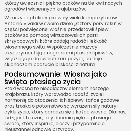
którzy uwieczniali piękno ptaków na tle kwitnących
ogrodów i wiosennych krajobrazów.
W muzyce ptaki inspirowały wielu kompozytorów.
Antonio Vivaldi w swoim dziele „Cztery pory roku” w
części poświęconej wiośnie przedstawił śpiew
ptaków za pomocą wirtuozowskich partii
skrzypcowych, które oddają radość i lekkość
wiosennego świtu. Współcześnie muzycy
eksperymentują z nagraniami ptasich śpiewów,
włączając je do swoich kompozycji, co daje
słuchaczom poczucie bliskości z naturą.
Podsumowanie: Wiosna jako
święto ptasiego życia
Ptaki wiosną to nieodłączny element naszego
krajobrazu, który wprowadza radość, życie i
harmonię do otoczenia. Ich śpiewy, tańce godowe
oraz troska o potomstwo są wyrazem siły natury i
cyklu życia, który odradza się z każdą wiosną. Dla nas,
ludzi, jest to czas, aby docenić piękno ptasiego
świata, który inspiruje, cieszy i przypomina o
nieustannej odnowie przyrody.