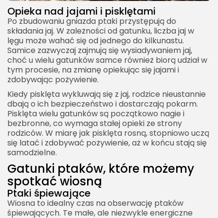
Opieka nad jajami i pisklętami
Po zbudowaniu gniazda ptaki przystępują do
składania jaj. W zależności od gatunku, liczba jaj w
lęgu może wahać się od jednego do kilkunastu.
Samice zazwyczaj zajmują się wysiadywaniem jaj,
choć u wielu gatunków samce również biorą udział w
tym procesie, na zmianę opiekując się jajami i
zdobywając pożywienie.
Kiedy pisklęta wykluwają się z jaj, rodzice nieustannie
dbają o ich bezpieczeństwo i dostarczają pokarm.
Pisklęta wielu gatunków są początkowo nagie i
bezbronne, co wymaga stałej opieki ze strony
rodziców. W miarę jak pisklęta rosną, stopniowo uczą
się latać i zdobywać pożywienie, aż w końcu stają się
samodzielne.
Gatunki ptaków, które możemy
spotkać wiosną
Ptaki śpiewające
Wiosna to idealny czas na obserwację ptaków
śpiewających. Te małe, ale niezwykle energiczne