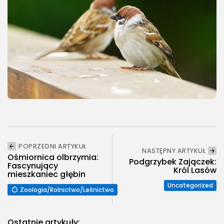
POPRZEDNI ARTYKUŁ
NASTĘPNY ARTYKUŁ
Ośmiornica olbrzymia:
Podgrzybek Zajączek:
Fascynujący
Król Lasów
mieszkaniec głębin
Uncategorized
Zoologia/Rolnictwo/Leśnictwo
Ostatnie artykuły: