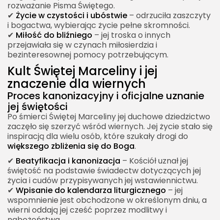
rozważanie Pisma Świętego.
✔
Życie w czystości i ubóstwie
– odrzuciła zaszczyty
i bogactwa, wybierając życie pełne skromności.
✔
Miłość do bliźniego
– jej troska o innych
przejawiała się w czynach miłosierdzia i
bezinteresownej pomocy potrzebującym.
Kult Świętej Marceliny i jej
znaczenie dla wiernych
Proces kanonizacyjny i oficjalne uznanie
jej świętości
Po śmierci Świętej Marceliny jej duchowe dziedzictwo
zaczęło się szerzyć wśród wiernych. Jej życie stało się
inspiracją dla wielu osób, które szukały drogi do
większego zbliżenia się do Boga
.
✔
Beatyfikacja i kanonizacja
– Kościół uznał jej
świętość na podstawie świadectw dotyczących jej
życia i cudów przypisywanych jej wstawiennictwu.
✔
Wpisanie do kalendarza liturgicznego
– jej
wspomnienie jest obchodzone w określonym dniu, a
wierni oddają jej cześć poprzez modlitwy i
nabożeństwa.