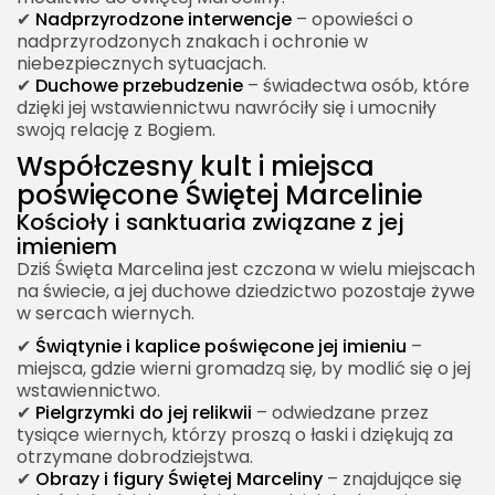
✔
Nadprzyrodzone interwencje
– opowieści o
nadprzyrodzonych znakach i ochronie w
niebezpiecznych sytuacjach.
✔
Duchowe przebudzenie
– świadectwa osób, które
dzięki jej wstawiennictwu nawróciły się i umocniły
swoją relację z Bogiem.
Współczesny kult i miejsca
poświęcone Świętej Marcelinie
Kościoły i sanktuaria związane z jej
imieniem
Dziś Święta Marcelina jest czczona w wielu miejscach
na świecie, a jej duchowe dziedzictwo pozostaje żywe
w sercach wiernych.
✔
Świątynie i kaplice poświęcone jej imieniu
–
miejsca, gdzie wierni gromadzą się, by modlić się o jej
wstawiennictwo.
✔
Pielgrzymki do jej relikwii
– odwiedzane przez
tysiące wiernych, którzy proszą o łaski i dziękują za
otrzymane dobrodziejstwa.
✔
Obrazy i figury Świętej Marceliny
– znajdujące się