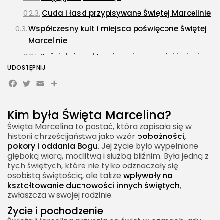
Cuda i łaski przypisywane Świętej Marcelinie
Współczesny kult i miejsca poświęcone Świętej
Marcelinie
Kościoły i sanktuaria związane z jej imieniem
UDOSTĘPNIJ
Modlitwy i nabożeństwa ku jej czci
Facebook
Twitter
Email
Share
FAQ – Najczęściej zadawane pytania o Świętą
Marcelinę
Kim była Święta Marcelina?
Święta Marcelina to postać, która zapisała się w
historii chrześcijaństwa jako wzór
pobożności,
pokory i oddania Bogu
. Jej życie było wypełnione
głęboką wiarą, modlitwą i służbą bliźnim. Była jedną z
tych świętych, które nie tylko odznaczały się
osobistą świętością, ale także
wpływały na
kształtowanie duchowości innych świętych
,
zwłaszcza w swojej rodzinie.
Życie i pochodzenie