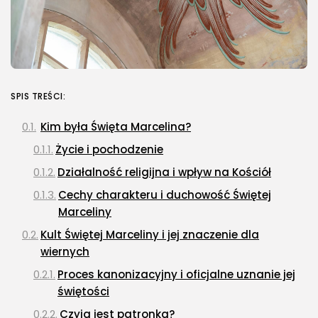
SPIS TREŚCI:
Kim była Święta Marcelina?
Życie i pochodzenie
Działalność religijna i wpływ na Kościół
Cechy charakteru i duchowość Świętej
Marceliny
Kult Świętej Marceliny i jej znaczenie dla
wiernych
Proces kanonizacyjny i oficjalne uznanie jej
świętości
Czyją jest patronką?