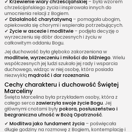
✔
Krzewienie wiary chrześcijańskiej
– była wzorem
chrześcijańskiego życia i inspirowała innych do
umocnienia relacji z Bogiem.
✔
Działalność charytatywną
– pomagała ubogim,
opiekowała się chorymi i wspierała potrzebujących.
✔
Życie w ascezie i modlitwie
– podjęła decyzję o
wyrzeczeniu się dóbr doczesnych i życiu w
całkowitym oddaniu Bogu.
Jej duchowość była głęboko zakorzeniona w
modlitwie, wyrzeczeniu i miłości do bliźniego
. Wielu
współczesnych jej ludzi szukało jej rady i wsparcia
duchowego, widząc w niej osobę, która posiada
niezwykłą
mądrość i dar rozeznania
.
Cechy charakteru i duchowość Świętej
Marceliny
Święta Marcelina była przykładem osoby, która z
całego serca
zawierzyła swoje życie Bogu
. Jej
głównymi cnotami były
pokora, posłuszeństwo i
bezgraniczna ufność w Bożą Opatrzność
.
✔
Modlitwa jako fundament życia
– poświęcała
długie godziny na rozmowę z Bogiem, kontemplację i