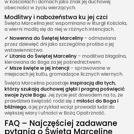
w kościołach i domach jako znak jej duchowej
obecności w życiu wierzących.
Modlitwy i nabożeństwa ku jej czci
Święta Marcelina jest wspominana w liturgii Kościoła,
a wierni modlą się do niej w różnych intencjach.
✔
Nowenna do Świętej Marceliny
– odmawiana
przez dziewięć dni jako szczególna prośba o jej
wstawiennictwo.
✔
Litania do Świętej Marceliny
– modlitwa błagalna,
kierowana do Boga za jej pośrednictwem.
✔
Msze święte w jej intencji
– sprawowane w
miejscach jej kultu, gromadzące licznych wiernych.
Święta Marcelina pozostaje
inspiracją dla tych,
którzy szukają duchowej głębi i pragną poświęcić
swoje życie Bogu
. Jej życie jest dowodem na to, że
prawdziwa świętość rodzi się z
miłości do Boga i
bliźniego
, a jej przykład wciąż prowadzi ludzi do
większej wiary i ufności w Bożą Opatrzność.
FAQ – Najczęściej zadawane
pytania o Świętą Marcelinę