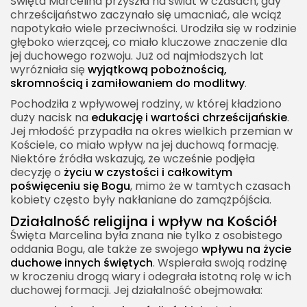
Święta Marcelina przyszła na świat w czasach, gdy
chrześcijaństwo zaczynało się umacniać, ale wciąż
napotykało wiele przeciwności. Urodziła się w rodzinie
głęboko wierzącej, co miało kluczowe znaczenie dla
jej duchowego rozwoju. Już od najmłodszych lat
wyróżniała się
wyjątkową pobożnością,
skromnością i zamiłowaniem do modlitwy
.
Pochodziła z wpływowej rodziny, w której kładziono
duży nacisk na
edukację i wartości chrześcijańskie
.
Jej młodość przypadła na okres wielkich przemian w
Kościele, co miało wpływ na jej duchową formację.
Niektóre źródła wskazują, że wcześnie podjęła
decyzję o
życiu w czystości i całkowitym
poświęceniu się Bogu
, mimo że w tamtych czasach
kobiety często były nakłaniane do zamążpójścia.
Działalność religijna i wpływ na Kościół
Święta Marcelina była znana nie tylko z osobistego
oddania Bogu, ale także ze swojego
wpływu na życie
duchowe innych świętych
. Wspierała swoją rodzinę
w kroczeniu drogą wiary i odegrała istotną rolę w ich
duchowej formacji. Jej działalność obejmowała: