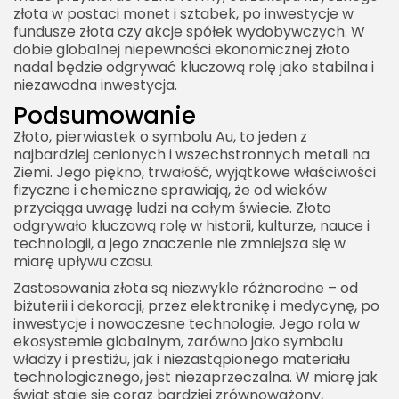
złota w postaci monet i sztabek, po inwestycje w
fundusze złota czy akcje spółek wydobywczych. W
dobie globalnej niepewności ekonomicznej złoto
nadal będzie odgrywać kluczową rolę jako stabilna i
niezawodna inwestycja.
Podsumowanie
Złoto, pierwiastek o symbolu Au, to jeden z
najbardziej cenionych i wszechstronnych metali na
Ziemi. Jego piękno, trwałość, wyjątkowe właściwości
fizyczne i chemiczne sprawiają, że od wieków
przyciąga uwagę ludzi na całym świecie. Złoto
odgrywało kluczową rolę w historii, kulturze, nauce i
technologii, a jego znaczenie nie zmniejsza się w
miarę upływu czasu.
Zastosowania złota są niezwykle różnorodne – od
biżuterii i dekoracji, przez elektronikę i medycynę, po
inwestycje i nowoczesne technologie. Jego rola w
ekosystemie globalnym, zarówno jako symbolu
władzy i prestiżu, jak i niezastąpionego materiału
technologicznego, jest niezaprzeczalna. W miarę jak
świat staje się coraz bardziej zrównoważony,