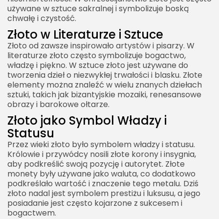
używane w sztuce sakralnej i symbolizuje boską
chwałę i czystość.
Złoto w Literaturze i Sztuce
Złoto od zawsze inspirowało artystów i pisarzy. W
literaturze złoto często symbolizuje bogactwo,
władzę i piękno. W sztuce złoto jest używane do
tworzenia dzieł o niezwykłej trwałości i blasku. Złote
elementy można znaleźć w wielu znanych dziełach
sztuki, takich jak bizantyjskie mozaiki, renesansowe
obrazy i barokowe ołtarze.
Złoto jako Symbol Władzy i
Statusu
Przez wieki złoto było symbolem władzy i statusu.
Królowie i przywódcy nosili złote korony i insygnia,
aby podkreślić swoją pozycję i autorytet. Złote
monety były używane jako waluta, co dodatkowo
podkreślało wartość i znaczenie tego metalu. Dziś
złoto nadal jest symbolem prestiżu i luksusu, a jego
posiadanie jest często kojarzone z sukcesem i
bogactwem.