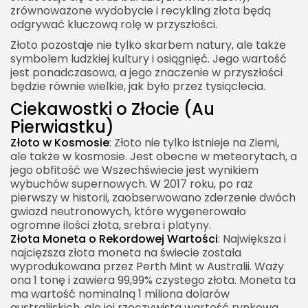
zrównoważone wydobycie i recykling złota będą
odgrywać kluczową rolę w przyszłości.
Złoto pozostaje nie tylko skarbem natury, ale także
symbolem ludzkiej kultury i osiągnięć. Jego wartość
jest ponadczasowa, a jego znaczenie w przyszłości
będzie równie wielkie, jak było przez tysiąclecia.
Ciekawostki o Złocie (Au
Pierwiastku)
Złoto w Kosmosie
: Złoto nie tylko istnieje na Ziemi,
ale także w kosmosie. Jest obecne w meteorytach, a
jego obfitość we Wszechświecie jest wynikiem
wybuchów supernowych. W 2017 roku, po raz
pierwszy w historii, zaobserwowano zderzenie dwóch
gwiazd neutronowych, które wygenerowało
ogromne ilości złota, srebra i platyny.
Złota Moneta o Rekordowej Wartości
: Największa i
najcięższa złota moneta na świecie została
wyprodukowana przez Perth Mint w Australii. Waży
ona 1 tonę i zawiera 99,99% czystego złota. Moneta ta
ma wartość nominalną 1 miliona dolarów
australijskich, ale jej rzeczywista wartość rynkowa