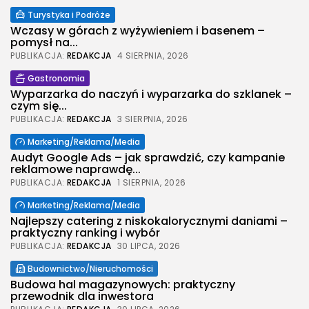
Turystyka i Podróże
Wczasy w górach z wyżywieniem i basenem –
pomysł na...
PUBLIKACJA:
REDAKCJA
4 SIERPNIA, 2026
Gastronomia
Wyparzarka do naczyń i wyparzarka do szklanek –
czym się...
PUBLIKACJA:
REDAKCJA
3 SIERPNIA, 2026
2026 Legolas Wszelkie prawa zastrzeżone.
Marketing/Reklama/Media
Treści umieszczone na stronie chronione są
Audyt Google Ads – jak sprawdzić, czy kampanie
prawem autorskim.
reklamowe naprawdę...
PUBLIKACJA:
REDAKCJA
1 SIERPNIA, 2026
Marketing/Reklama/Media
Najlepszy catering z niskokalorycznymi daniami –
praktyczny ranking i wybór
PUBLIKACJA:
REDAKCJA
30 LIPCA, 2026
Budownictwo/Nieruchomości
Budowa hal magazynowych: praktyczny
przewodnik dla inwestora