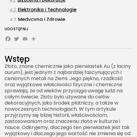
Elektronika i Technologie
Medycyna i Zdrowie
Inwestycje i Finanse
UDOSTĘPNIJ
Facebook
Twitter
Email
Share
Złoto w Kulturze i Symbolice
Złoto w Mitologii i Religii
Wstęp
Złoto w Literaturze i Sztuce
Złoto, znane chemicznie jako pierwiastek Au (z łaciny
Złoto jako Symbol Władzy i Statusu
aurum), jest jednym z najbardziej fascynujących i
cenionych metali na Ziemi. Jego piękno, rzadkość
Złoto w Przemyśle i Technologii
oraz wyjątkowe właściwości fizyczne i chemiczne
Zastosowanie w Przemyśle Elektronicznym
sprawiają, że od wieków przyciąga uwagę ludzi na
całym świecie. Złoto było używane do celów
Złoto w Przemyśle Lotniczym i Kosmicznym
dekoracyjnych, jako środek płatniczy, a także w
Złoto w Przemyśle Chemicznym
nowoczesnych technologiach. W tym artykule
przyjrzymy się bliżej historii, właściwościom,
Odkrycia i Wydobycie Złota
zastosowaniom oraz znaczeniu złota w kulturze i
nauce. Odkryjemy, dlaczego ten pierwiastek jest tak
Największe Złoża Złota na Świecie
wyjątkowy i dlaczego jego wartość nie zmienia się od
Metody Wydobycia Złota