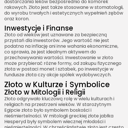
dostarczania leków bezpośrednio do komórek
rakowych. Złoto jest także stosowane w stomatologii,
do wyrobu trwałych i estetycznych wypełnień zębów
oraz koron.
Inwestycje i Finanse
Złoto od wieków jest uznawane za bezpieczną
przystań dla inwestorów. Jego wartość nie jest
podatna na inflację ani inne wahania ekonomiczne,
co sprawia, że jest idealnym aktywem do
przechowywania wartości. Inwestowanie w złoto
może przybierać różne formy, od zakupu fizycznego
złota w postaci monet i sztabek, po inwestycje w
fundusze złota czy akcje spółek wydobywczych.
Złoto w Kulturze i Symbolice
Złoto w Mitologii i Religii
Złoto odgrywało kluczową rolę w wielu kulturach i
religiach na przestrzeni wieków. W starożytnym
Egipcie złoto było symbolem boskości i
nieśmiertelności. W mitologii greckiej złote jabłka
Hesperyd były symbolem wiecznej młodości i
nieśmiertelności. W chrześcijaństwie złoto jest często