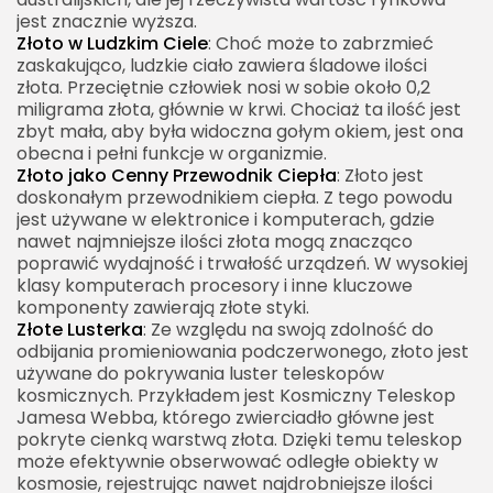
jest znacznie wyższa.
Złoto w Ludzkim Ciele
: Choć może to zabrzmieć
zaskakująco, ludzkie ciało zawiera śladowe ilości
złota. Przeciętnie człowiek nosi w sobie około 0,2
miligrama złota, głównie w krwi. Chociaż ta ilość jest
zbyt mała, aby była widoczna gołym okiem, jest ona
obecna i pełni funkcje w organizmie.
Złoto jako Cenny Przewodnik Ciepła
: Złoto jest
doskonałym przewodnikiem ciepła. Z tego powodu
jest używane w elektronice i komputerach, gdzie
nawet najmniejsze ilości złota mogą znacząco
poprawić wydajność i trwałość urządzeń. W wysokiej
klasy komputerach procesory i inne kluczowe
komponenty zawierają złote styki.
Złote Lusterka
: Ze względu na swoją zdolność do
odbijania promieniowania podczerwonego, złoto jest
używane do pokrywania luster teleskopów
kosmicznych. Przykładem jest Kosmiczny Teleskop
Jamesa Webba, którego zwierciadło główne jest
pokryte cienką warstwą złota. Dzięki temu teleskop
może efektywnie obserwować odległe obiekty w
kosmosie, rejestrując nawet najdrobniejsze ilości