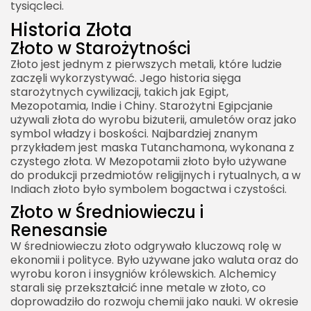
tysiącleci.
Wpływ Wydobycia Złota na Środowisko
Historia Złota
Złoto w Starożytności
Przyszłość Złota
Złoto jest jednym z pierwszych metali, które ludzie
Złoto w Nowoczesnych Technologiach
zaczęli wykorzystywać. Jego historia sięga
Zrównoważone Wydobycie i Recykling Złota
starożytnych cywilizacji, takich jak Egipt,
Mezopotamia, Indie i Chiny. Starożytni Egipcjanie
Złoto jako Inwestycja
używali złota do wyrobu biżuterii, amuletów oraz jako
symbol władzy i boskości. Najbardziej znanym
Podsumowanie
przykładem jest maska Tutanchamona, wykonana z
Ciekawostki o Złocie (Au Pierwiastku)
czystego złota. W Mezopotamii złoto było używane
do produkcji przedmiotów religijnych i rytualnych, a w
Indiach złoto było symbolem bogactwa i czystości.
Złoto w Średniowieczu i
Renesansie
W średniowieczu złoto odgrywało kluczową rolę w
ekonomii i polityce. Było używane jako waluta oraz do
wyrobu koron i insygniów królewskich. Alchemicy
starali się przekształcić inne metale w złoto, co
doprowadziło do rozwoju chemii jako nauki. W okresie