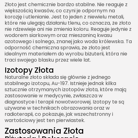
Złoto jest chemicznie bardzo stabilne. Nie reaguje z
większością kwasów, co czyni je odpornym na
korozję i utlenianie. Jest to jeden z niewielu metali,
które nie ulegają działaniu tlenu, co oznacza, że złoto
nie rdzewieje ani nie zmienia koloru. Reaguje jedynie z
wodorem siarkowym oraz mieszaniną kwasu
azotowego i solnego, znanej jako woda królewska. Ta
odporność chemiczna sprawia, że złoto jest
idealnym materiałem do wyrobu biżuterii, która nie
traci swojego blasku przez wiele lat.
Izotopy Złota
Naturalne złoto składa się głównie z jednego
stabilnego izotopu, Au-197. Istnieje jednak kilka
sztucznie otrzymanych izotopów złota, które mają
zastosowanie w medycynie, zwłaszcza w
diagnostyce i terapii nowotworowej. Izotopy te są
używane w technikach obrazowania oraz w
radioterapii, co pokazuje, jak wszechstronny i
wartościowy jest ten pierwiastek.
Zastosowania Złota