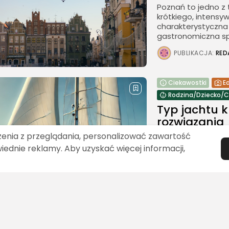
Poznań to jedno z 
krótkiego, intensy
charakterystyczna a
gastronomiczna spr
PUBLIKACJA:
RED
Ciekawostki
E
Rodzina/Dziecko/C
Typ jachtu k
rozwiązania
żenia z przeglądania, personalizować zawartość
Rozwiązywanie krzy
doskonała okazja 
wiednie reklamy. Aby uzyskać więcej informacji,
tematów, które czę
Hasła takie jak...
PUBLIKACJA:
RED
Edukacja/Nauka