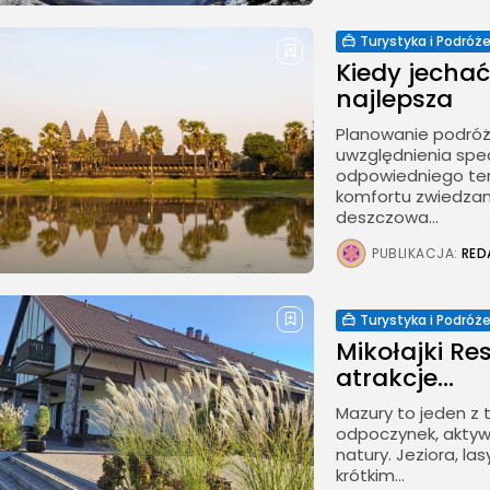
Turystyka i Podróż
Kiedy jecha
najlepsza
Planowanie podróż
uwzględnienia spe
odpowiedniego ter
komfortu zwiedzani
deszczowa...
PUBLIKACJA:
RED
Turystyka i Podróż
Mikołajki Res
atrakcje...
Mazury to jeden z 
odpoczynek, aktywn
natury. Jeziora, l
krótkim...