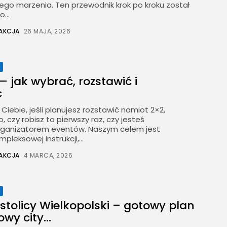
 tego marzenia. Ten przewodnik krok po kroku został
...
AKCJA
26 MAJA, 2026
e
 jak wybrać, rozstawić i
ć
a Ciebie, jeśli planujesz rozstawić namiot 2×2,
, czy robisz to pierwszy raz, czy jesteś
ganizatorem eventów. Naszym celem jest
pleksowej instrukcji,...
AKCJA
4 MARCA, 2026
e
 stolicy Wielkopolski – gotowy plan
y city...