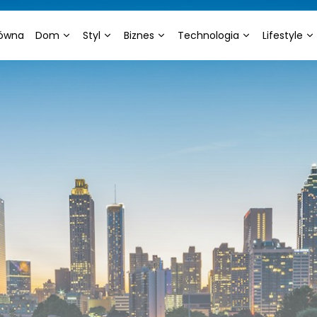
łówna
Dom
Styl
Biznes
Technologia
Lifestyle
Dom i Ogród
Diety/Odchudzanie
Aktualności
Elektronika
Edukacja/N
Budownictwo/Nieruchomości
Moda
Energetyka
IT/Komputery/Gry
Ekologia
Komputerowe
Rodzina/Dziecko/Ciąża
Uroda
Gastronomia
Fotografia i
RTV/AGD
Wideofilm
Ślub i Wesele
Psychologia
Gospodarka/Przemysł
Technologia
Kultura/Szt
Rozrywka
Marketing/Reklama/Media
Motoryzacj
Praca
Zoologia/R
Prawo
Turystyka i Podróże