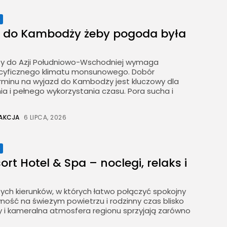
e
ć do Kambodży żeby pogoda była
y do Azji Południowo-Wschodniej wymaga
cyficznego klimatu monsunowego. Dobór
minu na wyjazd do Kambodży jest kluczowy dla
a i pełnego wykorzystania czasu. Pora sucha i
AKCJA
6 LIPCA, 2026
e
ort Hotel & Spa – noclegi, relaks i
tych kierunków, w których łatwo połączyć spokojny
ość na świeżym powietrzu i rodzinny czas blisko
asy i kameralna atmosfera regionu sprzyjają zarówno