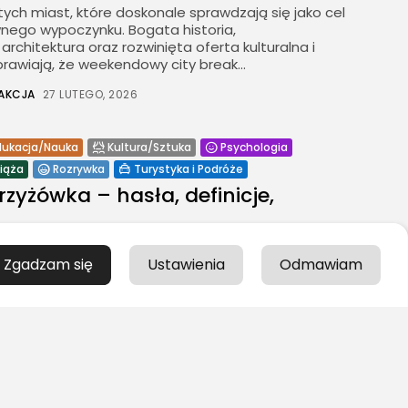
tych miast, które doskonale sprawdzają się jako cel
wnego wypoczynku. Bogata historia,
rchitektura oraz rozwinięta oferta kulturalna i
awiają, że weekendowy city break...
AKCJA
27 LUTEGO, 2026
dukacja/Nauka
Kultura/Sztuka
Psychologia
iąża
Rozrywka
Turystyka i Podróże
rzyżówka – hasła, definicje,
żówek to świetny sposób na relaks, a jednocześnie
do poszerzania wiedzy. Jednym z popularnych
Zgadzam się
Ustawienia
Odmawiam
sto pojawiają się w łamigłówkach, są typy jachtów.
AKCJA LEGOLAS
4 GRUDNIA, 2024
Ekologia
Turystyka i Podróże