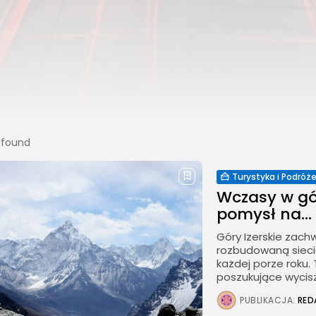
s found
Turystyka i Podróż
Wczasy w gó
pomysł na...
Góry Izerskie zach
rozbudowaną sieci
każdej porze roku.
poszukujące wyciszen
PUBLIKACJA:
RED