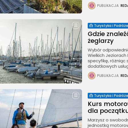
PUBLIKACJA:
RED
Turystyka i Podróż
Gdzie znaleź
żeglarzy
Wybór odpowiednie
Wielkich Jeziorach
specyfikę, różniąc 
dodatkowych usług. 
PUBLIKACJA:
RED
Turystyka i Podróż
Kurs motoro
dla początk
Marzysz o swobodn
jednostką motoro