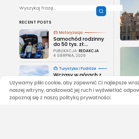
RECENT POSTS
Motoryzacja
Samochód rodzinny
do 50 tys. zł:...
PUBLIKACJA:
REDAKCJA
4 SIERPNIA, 2026
Turystyka i Podróże
Wczasy w górach z
wyżywieniem i...
Używamy pliki cookie, aby zapewnić Ci najlepsze wra
PUBLIKACJA:
REDAKCJA
naszej witryny, analizować jej ruch i wyświetlać odpo
4 SIERPNIA, 2026
zapoznaj się z naszą polityką prywatności.
Gastronomia
Wyparzarka do
naczyń i wyparzarka
do...
PUBLIKACJA:
REDAKCJA
3 SIERPNIA, 2026