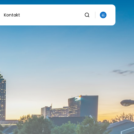
Kontakt
auka
owanie
uka
a
olnictwo/Leśnictwo