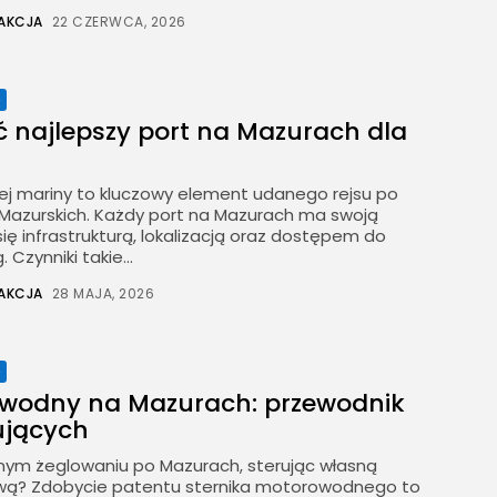
AKCJA
22 CZERWCA, 2026
e
ć najlepszy port na Mazurach dla
j mariny to kluczowy element udanego rejsu po
 Mazurskich. Każdy port na Mazurach ma swoją
się infrastrukturą, lokalizacją oraz dostępem do
Czynniki takie...
AKCJA
28 MAJA, 2026
e
wodny na Mazurach: przewodnik
ujących
ym żeglowaniu po Mazurach, sterując własną
wą? Zdobycie patentu sternika motorowodnego to