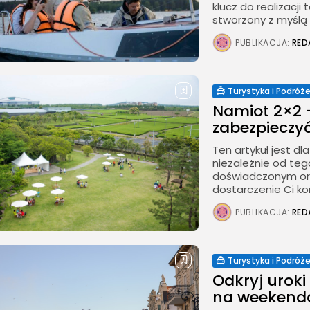
klucz do realizacji
stworzony z myślą o
PUBLIKACJA:
RED
Turystyka i Podróż
Namiot 2×2 —
zabezpieczy
Ten artykuł jest dl
niezależnie od tego
doświadczonym or
dostarczenie Ci kom
PUBLIKACJA:
RED
Turystyka i Podróż
Odkryj uroki
na weekendow