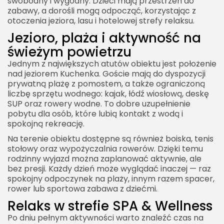
swobodny i wygodny. Dzieci mają przestrzeń do
zabawy, a dorośli mogą odpocząć, korzystając z
otoczenia jeziora, lasu i hotelowej strefy relaksu.
Jezioro, plaża i aktywność na
świeżym powietrzu
Jednym z największych atutów obiektu jest położenie
nad jeziorem Kuchenka. Goście mają do dyspozycji
prywatną plażę z pomostem, a także ograniczoną
liczbę sprzętu wodnego: kajak, łódź wiosłową, deskę
SUP oraz rowery wodne. To dobre uzupełnienie
pobytu dla osób, które lubią kontakt z wodą i
spokojną rekreację.
Na terenie obiektu dostępne są również boiska, tenis
stołowy oraz wypożyczalnia rowerów. Dzięki temu
rodzinny wyjazd można zaplanować aktywnie, ale
bez presji. Każdy dzień może wyglądać inaczej — raz
spokojny odpoczynek na plaży, innym razem spacer,
rower lub sportowa zabawa z dziećmi.
Relaks w strefie SPA & Wellness
Po dniu pełnym aktywności warto znaleźć czas na