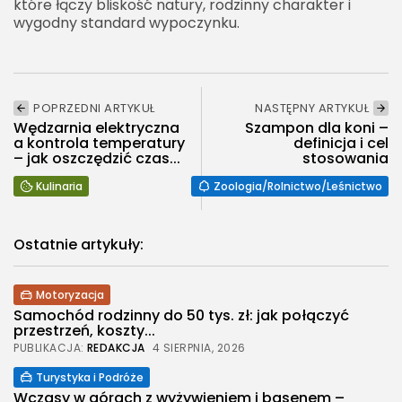
które łączy bliskość natury, rodzinny charakter i
wygodny standard wypoczynku.
POPRZEDNI ARTYKUŁ
NASTĘPNY ARTYKUŁ
Wędzarnia elektryczna
Szampon dla koni –
a kontrola temperatury
definicja i cel
– jak oszczędzić czas...
stosowania
Kulinaria
Zoologia/Rolnictwo/Leśnictwo
Ostatnie artykuły:
Motoryzacja
Samochód rodzinny do 50 tys. zł: jak połączyć
przestrzeń, koszty...
PUBLIKACJA:
REDAKCJA
4 SIERPNIA, 2026
Turystyka i Podróże
Wczasy w górach z wyżywieniem i basenem –