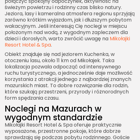
połączyć spokojny odpoczynek, aktywność na
świeżym powietrzu i rodzinny czas blisko natury.
Jeziora, lasy i kameralna atmosfera regionu sprzyjają
zarówno krótkim wyjazdom, jak i dłuższym pobytom
wakacyjnym. Jeśli interesują Cię
noclegi
w miejscu
położonym nad wodą, z wygodnym zapleczem dla
dzieci i dorosłych, warto zwrócić uwagę na
Mikołajki
Resort Hotel & Spa
.
Obiekt znajduje się nad jeziorem Kuchenka, w
otoczeniu lasu, około 11 km od Mikołajek. Taka
lokalizacja pozwala odpocząć od intensywnego
ruchu turystycznego, a jednocześnie daje możliwość
korzystania z atrakcji jednego z najbardziej znanych
mazurskich miast. To dobre rozwiązanie dla rodzin,
które szukają przestrzeni, przyrody i różnorodnych
form spędzania czasu.
Noclegi na Mazurach w
wygodnym standardzie
Mikołajki Resort Hotel & Spa oferuje praktycznie
wyposażone, przestronne pokoje, które dobrze
sprawdzają się podczas pobytu rodzinnego. Goście