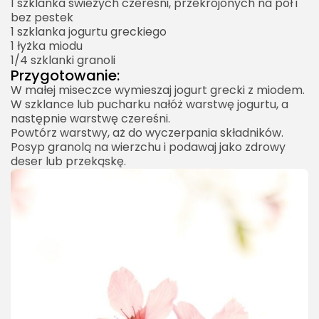
1 szklanka świeżych czereśni, przekrojonych na pół i
bez pestek
1 szklanka jogurtu greckiego
1 łyżka miodu
1/4 szklanki granoli
Przygotowanie:
W małej miseczce wymieszaj jogurt grecki z miodem.
W szklance lub pucharku nałóż warstwę jogurtu, a
następnie warstwę czereśni.
Powtórz warstwy, aż do wyczerpania składników.
Posyp granolą na wierzchu i podawaj jako zdrowy
deser lub przekąskę.