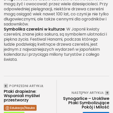
mogą żyć i owocować przez wiele dziesięcioleci. Przy
odpowiedniej pielęgnacji, niektóre drzewa czereśni
mogą osiągać wiek nawet 100 lat, co czyni je nie tylko
długowiecznymi, ale także cennymi dla ogrodników i
sadowników.
Symbolika czereśni w kulturze
: W Japonii kwiaty
czereśni, znane jako sakura, są symbolem ulotności i
piękna życia. Festiwal Hanami, podczas którego
ludzie podziwiają kwitnące drzewa czereśni, jest
jednym z najważniejszych wydarzeń w japońskim
kalendarzu i przyciąga miliony turystów z całego
świata.
POPRZEDNI ARTYKUŁ
Ptaki drapieżne:
NASTĘPNY ARTYKUŁ
Wspaniali myśliwi
Synogarlice – Urokliwe
przestworzy
Ptaki Symbolizujące
Pokój i Miłość
Edukacja/Nauka