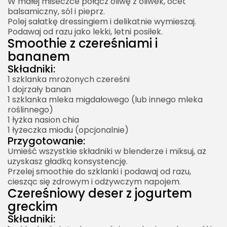
W małej miseczce połącz oliwę z oliwek, ocet
balsamiczny, sól i pieprz.
Polej sałatkę dressingiem i delikatnie wymieszaj.
Podawaj od razu jako lekki, letni posiłek.
Smoothie z czereśniami i
bananem
Składniki:
1 szklanka mrożonych czereśni
1 dojrzały banan
1 szklanka mleka migdałowego (lub innego mleka
roślinnego)
1 łyżka nasion chia
1 łyżeczka miodu (opcjonalnie)
Przygotowanie:
Umieść wszystkie składniki w blenderze i miksuj, aż
uzyskasz gładką konsystencję.
Przelej smoothie do szklanki i podawaj od razu,
ciesząc się zdrowym i odżywczym napojem.
Czereśniowy deser z jogurtem
greckim
Składniki: