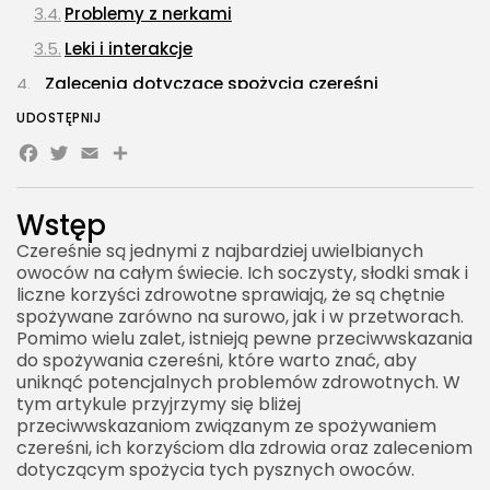
Problemy z nerkami
Leki i interakcje
Zalecenia dotyczące spożycia czereśni
Umiarkowane spożycie
UDOSTĘPNIJ
Facebook
Twitter
Email
Share
Wybór odpowiednich odmian
Świeże, mrożone czy suszone?
Wstęp
Kombinacje z innymi produktami
Czereśnie są jednymi z najbardziej uwielbianych
Przepisy z czereśniami
owoców na całym świecie. Ich soczysty, słodki smak i
liczne korzyści zdrowotne sprawiają, że są chętnie
Sałatka z czereśniami i rukolą
spożywane zarówno na surowo, jak i w przetworach.
Składniki
Pomimo wielu zalet, istnieją pewne przeciwwskazania
do spożywania czereśni, które warto znać, aby
Przygotowanie
uniknąć potencjalnych problemów zdrowotnych. W
Smoothie z czereśniami i bananem
tym artykule przyjrzymy się bliżej
przeciwwskazaniom związanym ze spożywaniem
Składniki
czereśni, ich korzyściom dla zdrowia oraz zaleceniom
dotyczącym spożycia tych pysznych owoców.
Przygotowanie