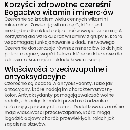
Korzyści zdrowotne czereśni
Czereśniowy deser z jogurtem greckim
Bogactwo witamin i minerałów
Składniki
Czereśnie są źródłem wielu cennych witamin i
Przygotowanie
minerałów. Zawierają witaminę C, która jest
niezbędna dla układu odpornościowego, witaminę A
Podsumowanie
korzystną dla wzroku oraz witaminy z grupy B, które
Ciekawostki o czereśniach
wspomagają funkcjonowanie układu nerwowego.
Czereśnie dostarczają również minerałów takich jak
potas, magnez, wapń i żelazo, które są kluczowe dla
zdrowia kości, mięśni i układu krwionośnego.
Właściwości przeciwzapalne i
antyoksydacyjne
Czereśnie są bogate w antyoksydanty, takie jak
antocyjany, które nadają im charakterystyczny
kolor. Antyoksydanty pomagają zwalczać wolne
rodniki, chroniąc komórki przed uszkodzeniem i
opóźniając procesy starzenia. Dodatkowo, czereśnie
mają właściwości przeciwzapalne, które mogą
łagodzić objawy chorób przewlekłych, takich jak
zapalenie stawów.