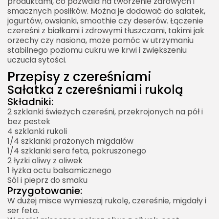
produktami, co pozwala na tworzenie zdrowych i
smacznych posiłków. Można je dodawać do sałatek,
jogurtów, owsianki, smoothie czy deserów. Łączenie
czereśni z białkami i zdrowymi tłuszczami, takimi jak
orzechy czy nasiona, może pomóc w utrzymaniu
stabilnego poziomu cukru we krwi i zwiększeniu
uczucia sytości.
Przepisy z czereśniami
Sałatka z czereśniami i rukolą
Składniki:
2 szklanki świeżych czereśni, przekrojonych na pół i
bez pestek
4 szklanki rukoli
1/4 szklanki prażonych migdałów
1/4 szklanki sera feta, pokruszonego
2 łyżki oliwy z oliwek
1 łyżka octu balsamicznego
Sól i pieprz do smaku
Przygotowanie:
W dużej misce wymieszaj rukolę, czereśnie, migdały i
ser feta.