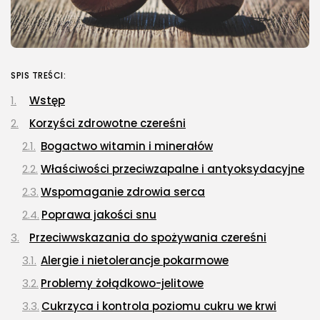
SPIS TREŚCI:
Wstęp
Korzyści zdrowotne czereśni
Bogactwo witamin i minerałów
Właściwości przeciwzapalne i antyoksydacyjne
Wspomaganie zdrowia serca
Poprawa jakości snu
Przeciwwskazania do spożywania czereśni
Alergie i nietolerancje pokarmowe
Problemy żołądkowo-jelitowe
Cukrzyca i kontrola poziomu cukru we krwi