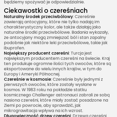
będziemy spożywać je odpowiedzialnie.
Ciekawostki o czereśniach
Naturalny środek przeciwbólowy
: Czereśnie
zawierają antocyjany, które nie tylko nadają im
charakterystyczny kolor, ale także działają jako
naturalne środki przeciwbólowe. Badania wykazały,
że antocyjany mogą zmniejszać ból i stan zapalny
podobnie jak niektóre leki przeciwbólowe, takie jak
ibuprofen.
Największy producent czereśni
: Turcja jest
największym producentem czereśni na świecie. Kraj
ten produkuje ogromne ilości tych owoców, które są
eksportowane do wielu innych krajów, w tym do
Europy i Ameryki Północnej.
Czereśnie w kosmosie
: Czereśnie były jednymi z
pierwszych owoców, które zostały wysłane w
kosmos. W 1983 roku na pokładzie statku
kosmicznego Challenger astronauci zabrali ze sobą
nasiona czereśni, które miały zostać posadzone na
Ziemi po powrocie, aby sprawdzić, jak
mikrograwitacja wpływa na ich wzrost.
Długowieczność drzew czereśni
: Drzewa czereśni