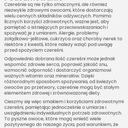
Czereśnie są nie tylko smacznymi, ale również
niezwykle zdrowymi owocami, które dostarczają
wielu cennych składników odżywczych. Pomimo
licznych korzyści zdrowotnych, ważne jest, aby
pamiętać o istniejących przeciwwskazaniach i
spożywać je z umiarem. Alergie, problemy
żołądkowo-jelitowe, cukrzyca oraz choroby nerek to
niektóre z kwestii, które należy wziąć pod uwagę
przed spożyciem czereśni.
Odpowiednio dobrana ilość czereśni może jednak
wspomóc zdrowie serca, poprawić jakość snu,
wzmocnić odporność i dostarczyć organizmowi
ważnych witamin oraz minerałów. Dzięki
różnorodnym sposobom spożywania, od świeżych
owoców po przetwory, czereśnie mogą być stałym
elementem zdrowej i zrównoważonej diety.
Cieszmy się więc smakiem i korzyściami zdrowotnymi
czereśni, pamiętając jednocześnie o umiarze i
uwzględnieniu indywidualnych potrzeb zdrowotnych.
To pyszne owoce, które mogą wnieść wiele
pozytywnego do naszego życia, pod warunkiem, że