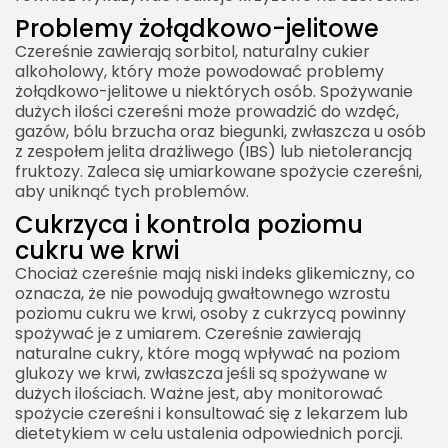
Problemy żołądkowo-jelitowe
Czereśnie zawierają sorbitol, naturalny cukier
alkoholowy, który może powodować problemy
żołądkowo-jelitowe u niektórych osób. Spożywanie
dużych ilości czereśni może prowadzić do wzdęć,
gazów, bólu brzucha oraz biegunki, zwłaszcza u osób
z zespołem jelita drażliwego (IBS) lub nietolerancją
fruktozy. Zaleca się umiarkowane spożycie czereśni,
aby uniknąć tych problemów.
Cukrzyca i kontrola poziomu
cukru we krwi
Chociaż czereśnie mają niski indeks glikemiczny, co
oznacza, że nie powodują gwałtownego wzrostu
poziomu cukru we krwi, osoby z cukrzycą powinny
spożywać je z umiarem. Czereśnie zawierają
naturalne cukry, które mogą wpływać na poziom
glukozy we krwi, zwłaszcza jeśli są spożywane w
dużych ilościach. Ważne jest, aby monitorować
spożycie czereśni i konsultować się z lekarzem lub
dietetykiem w celu ustalenia odpowiednich porcji.