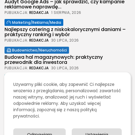
Audyt Google Ads – jak sprawdzić, czy kampanie
reklamowe naprawdę...
PUBLIKACJA:
REDAKCJA
1 SIERPNIA, 2026
2026 Legolas Wszelkie prawa zastrzeżone.
Treści umieszczone na stronie chronione są
Marketing/Reklama/Media
prawem autorskim.
Najlepszy catering z niskokalorycznymi daniami –
praktyczny ranking i wybór
PUBLIKACJA:
REDAKCJA
30 LIPCA, 2026
Budownictwo/Nieruchomości
Budowa hal magazynowych: praktyczny
przewodnik dla inwestora
PUBLIKACJA:
REDAKCJA
30 LIPCA, 2026
Moda
Używamy pliki cookie, aby zapewnić Ci najlepsze
Jak wybrać spodenki męskie na każdą okazję
wrażenia z przeglądania, personalizować zawartość
PUBLIKACJA:
REDAKCJA
30 LIPCA, 2026
naszej witryny, analizować jej ruch i wyświetlać
Budownictwo/Nieruchomości
odpowiednie reklamy. Aby uzyskać więcej
Wynajem szalunków stropowych na budowie –
informacji, zapoznaj się z naszą polityką
praktyczny wybór i realne...
prywatności.
PUBLIKACJA:
REDAKCJA
29 LIPCA, 2026
Odmawiam
Ustawienia