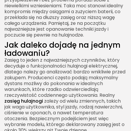
niewielkimi wzniesieniami. Taka moc stanowi idealny
kompromis między osiągami a zużyciem baterii, co
przekłada się na dłuższy zasięg oraz niższą wagę
całego urządzenia. Pamiętaj, że na początku
najważniejsze jest opanowanie techniki jazdy i
poczucie się pewnie na hulajnodze.
Jak daleko dojadę na jednym
ładowaniu?
Zasięg to jeden z najważniejszych czynników, który
decyduje o funkcjonalności hulajnogi elektrycznej,
dlatego należy go analizować bardzo wnikliwie przed
zakupem. Producenci często podają maksymalny
dystans możliwy do pokonania w idealnych
warunkach, które rzadko odzwierciedlają
rzeczywistość codziennego użytkowania. Realny
zasięg hulajnogi
zależy od wielu zmiennych, takich
jak waga użytkownika, styl jazdy, rodzaj nawierzchni,
ciśnienie w oponach, a nawet temperatura
otoczenia. Bezpiecznym podejściem jest więc
wybranie modelu, którego deklarowany zasięg jest o
około 30% większy niż Twoje dzienne