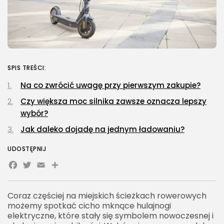
SPIS TREŚCI:
Na co zwrócić uwagę przy pierwszym zakupie?
Czy większa moc silnika zawsze oznacza lepszy
wybór?
Jak daleko dojadę na jednym ładowaniu?
UDOSTĘPNIJ
Facebook
Twitter
Email
Share
Coraz częściej na miejskich ścieżkach rowerowych
możemy spotkać cicho mknące hulajnogi
elektryczne, które stały się symbolem nowoczesnej i