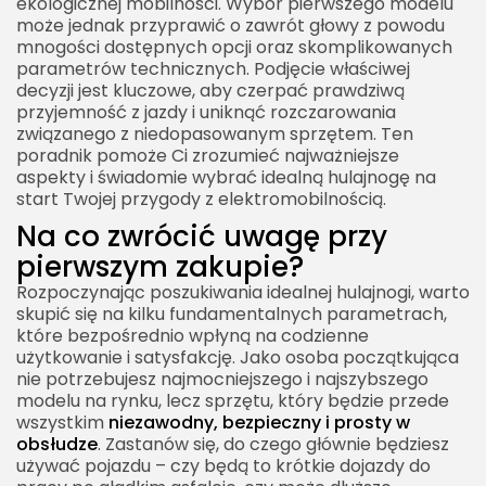
ekologicznej mobilności. Wybór pierwszego modelu
może jednak przyprawić o zawrót głowy z powodu
mnogości dostępnych opcji oraz skomplikowanych
parametrów technicznych. Podjęcie właściwej
decyzji jest kluczowe, aby czerpać prawdziwą
przyjemność z jazdy i uniknąć rozczarowania
związanego z niedopasowanym sprzętem. Ten
poradnik pomoże Ci zrozumieć najważniejsze
aspekty i świadomie wybrać idealną hulajnogę na
start Twojej przygody z elektromobilnością.
Na co zwrócić uwagę przy
pierwszym zakupie?
Rozpoczynając poszukiwania idealnej hulajnogi, warto
skupić się na kilku fundamentalnych parametrach,
które bezpośrednio wpłyną na codzienne
użytkowanie i satysfakcję. Jako osoba początkująca
nie potrzebujesz najmocniejszego i najszybszego
modelu na rynku, lecz sprzętu, który będzie przede
wszystkim
niezawodny, bezpieczny i prosty w
obsłudze
. Zastanów się, do czego głównie będziesz
używać pojazdu – czy będą to krótkie dojazdy do