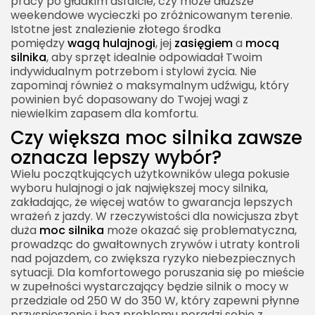
pracy po gładkim asfalcie, czy może dłuższe
weekendowe wycieczki po zróżnicowanym terenie.
Istotne jest znalezienie złotego środka
pomiędzy
wagą hulajnogi
, jej
zasięgiem
a
mocą
silnika
, aby sprzęt idealnie odpowiadał Twoim
indywidualnym potrzebom i stylowi życia. Nie
zapominaj również o maksymalnym udźwigu, który
powinien być dopasowany do Twojej wagi z
niewielkim zapasem dla komfortu.
Czy większa moc silnika zawsze
oznacza lepszy wybór?
Wielu początkujących użytkowników ulega pokusie
wyboru hulajnogi o jak największej mocy silnika,
zakładając, że więcej watów to gwarancja lepszych
wrażeń z jazdy. W rzeczywistości dla nowicjusza zbyt
duża
moc silnika
może okazać się problematyczna,
prowadząc do gwałtownych zrywów i utraty kontroli
nad pojazdem, co zwiększa ryzyko niebezpiecznych
sytuacji. Dla komfortowego poruszania się po mieście
w zupełności wystarczający będzie silnik o mocy w
przedziale od 250 W do 350 W, który zapewni płynne
przyspieszenie i bez problemu poradzi sobie z