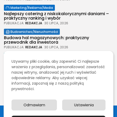
Marketing/Reklama/Media
Najlepszy catering z niskokalorycznymi daniami –
2026 Legolas Wszelkie prawa zastrzeżone.
praktyczny ranking i wybór
Treści umieszczone na stronie chronione są
prawem autorskim.
PUBLIKACJA:
REDAKCJA
30 LIPCA, 2026
Budownictwo/Nieruchomości
Budowa hal magazynowych: praktyczny
przewodnik dla inwestora
PUBLIKACJA:
REDAKCJA
30 LIPCA, 2026
Moda
Używamy pliki cookie, aby zapewnić Ci najlepsze
Jak wybrać spodenki męskie na każdą okazję
wrażenia z przeglądania, personalizować zawartość
PUBLIKACJA:
REDAKCJA
30 LIPCA, 2026
naszej witryny, analizować jej ruch i wyświetlać
Budownictwo/Nieruchomości
odpowiednie reklamy. Aby uzyskać więcej
Wynajem szalunków stropowych na budowie –
informacji, zapoznaj się z naszą polityką
praktyczny wybór i realne...
prywatności.
PUBLIKACJA:
REDAKCJA
29 LIPCA, 2026
Odmawiam
Ustawienia
2026 Legolas Wszelkie prawa zastrzeżone. Treści