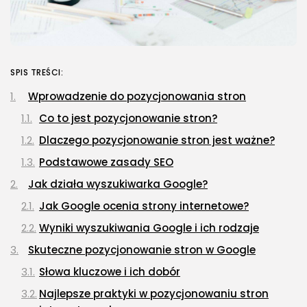
SPIS TREŚCI:
Wprowadzenie do pozycjonowania stron
Co to jest pozycjonowanie stron?
Dlaczego pozycjonowanie stron jest ważne?
Podstawowe zasady SEO
Jak działa wyszukiwarka Google?
Jak Google ocenia strony internetowe?
Wyniki wyszukiwania Google i ich rodzaje
Skuteczne pozycjonowanie stron w Google
Słowa kluczowe i ich dobór
Najlepsze praktyki w pozycjonowaniu stron