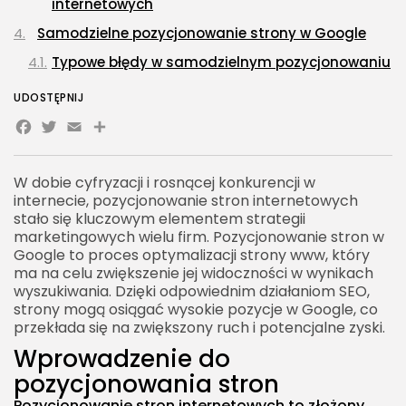
internetowych
Samodzielne pozycjonowanie strony w Google
Typowe błędy w samodzielnym pozycjonowaniu
Koszty pozycjonowania stron w Google
UDOSTĘPNIJ
Facebook
Twitter
Porównanie kosztów różnych metod
Email
Share
pozycjonowania
Przyszłość pozycjonowania w Google
W dobie cyfryzacji i rosnącej konkurencji w
internecie, pozycjonowanie stron internetowych
Nowe trendy w SEO i pozycjonowaniu stron
stało się kluczowym elementem strategii
Jak przygotować się na przyszłość
marketingowych wielu firm. Pozycjonowanie stron w
pozycjonowania?
Google to proces optymalizacji strony www, który
ma na celu zwiększenie jej widoczności w wynikach
Pozycjonowanie stron z EACTIVE
wyszukiwania. Dzięki odpowiednim działaniom SEO,
strony mogą osiągać wysokie pozycje w Google, co
przekłada się na zwiększony ruch i potencjalne zyski.
Wprowadzenie do
pozycjonowania stron
Pozycjonowanie stron internetowych to złożony