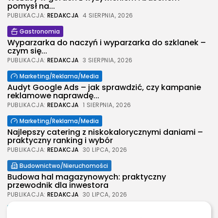
pomysł na...
PUBLIKACJA:
REDAKCJA
4 SIERPNIA, 2026
Gastronomia
Wyparzarka do naczyń i wyparzarka do szklanek –
czym się...
PUBLIKACJA:
REDAKCJA
3 SIERPNIA, 2026
Marketing/Reklama/Media
Audyt Google Ads – jak sprawdzić, czy kampanie
reklamowe naprawdę...
PUBLIKACJA:
REDAKCJA
1 SIERPNIA, 2026
Marketing/Reklama/Media
Najlepszy catering z niskokalorycznymi daniami –
praktyczny ranking i wybór
PUBLIKACJA:
REDAKCJA
30 LIPCA, 2026
Budownictwo/Nieruchomości
2026 Legolas Wszelkie prawa zastrzeżone.
Budowa hal magazynowych: praktyczny
Treści umieszczone na stronie chronione są
przewodnik dla inwestora
prawem autorskim.
PUBLIKACJA:
REDAKCJA
30 LIPCA, 2026
Moda