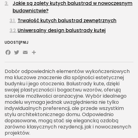
Jakie są zalety kutych balustrad w nowoczesnym
budownictwie?
Trwałość kutych balustrad zewnętrznych
Uniwersalny design balustrady kutej
W jaki sposób zabezpieczyć balustrady kute
UDOSTĘPNIJ
przed korozją?
Facebook
Twitter
Email
Share
Metody ochrony balustrad kutych
Konserwacja balustrad kutych na zewnątrz
Dobór odpowiednich elementów wykończeniowych
ma kluczowe znaczenie dla spójności estetycznej
Balustrady kute proste czy bogato zdobione – co
budynku i jego otoczenia. Balustrady kute, dzięki
jest lepsze?
swojej plastyczności i bogactwu wzorów, oferują
Minimalistyczne balustrady kute do
szerokie możliwości aranżacyjne. Wybór idealnego
modelu wymaga jednak uwzględnienia nie tylko
nowoczesnych wnętrz
indywidualnych preferencji, ale przede wszystkim
Zdobione balustrady kute w klasycznej
stylu architektonicznego domu. Odpowiednio
architekturze
dopasowane, mogą stać się elegancką ozdobą
zarówno klasycznych rezydencji, jak i nowoczesnych
Jakie detale decydują o unikalnym charakterze
projektów.
kutych barierek?