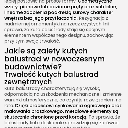
lepiej postawić na proste formy.
Geometryczne
wzory, pionowe lub poziome pręty oraz subtelne,
linearne zdobienia podkreślą surowy charakter
wnętrza bez jego przytłaczania.
Rezygnacja z
nadmiernej ornamentyki na rzecz czystych linii
sprawia, że kute balustrady stają się spójnym
elementem współczesnego designu, zachowując
przy tym swoją trwałość.
Jakie są zalety kutych
balustrad w nowoczesnym
budownictwie?
Trwałość kutych balustrad
zewnętrznych
Kute balustrady charakteryzują się wysoką
odpornością na uszkodzenia mechaniczne i zmienne
warunki atmosferyczne, co czyni je rozwiązaniem na
lata.
Dzięki procesowi cynkowania ogniowego oraz
malowania proszkowego, metalowe elementy są
skutecznie chronione przed korozją.
To sprawia, że
balustrady kute doskonale sprawdzają się zarówno