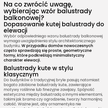
Na co zwrócić uwagę,
Ornamentyka balustrad kutych a styl
wybierając wzór balustrady
architektoniczny
balkonowej?
Znaczenie wykończenia powierzchni w
Dopasowanie kutej balustrady do
balustradach kutych
elewacji
Czy kute balustrady pasują do
Wybór odpowiedniego wzoru balustrady balkonowej
minimalistycznych aranżacji?
wymaga uwzględnienia stylu architektonicznego
budynku.
W przypadku domów nowoczesnych
Geometryczne wzory w kutych balustradach
często sprawdzają się proste, geometryczne
Kute balustrady w nowoczesnym wydaniu
formy, które podkreślają minimalistyczny
charakter elewacji.
Balustrady kute w stylu
klasycznym
Do budynków o tradycyjnej bryle pasują natomiast
bogato zdobione balustrady kute, zawierające
motywy roślinne lub finezyjne zawijasy. Spójność
estetyczna między balustradą a innymi elementami,
takimi jak brama czy ogrodzenie, tworzy harmonijną
całość. Ważne jest, aby ornamentyka nie