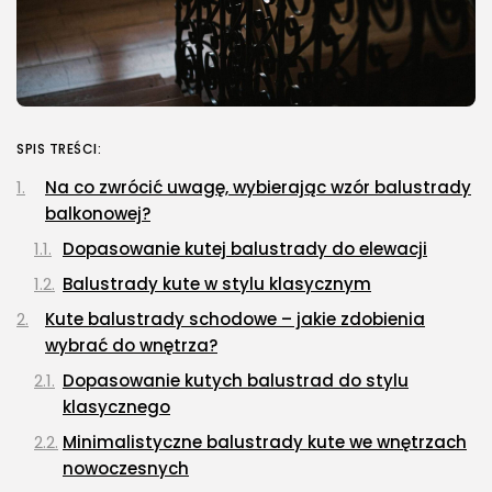
SPIS TREŚCI:
Na co zwrócić uwagę, wybierając wzór balustrady
balkonowej?
Dopasowanie kutej balustrady do elewacji
Balustrady kute w stylu klasycznym
Kute balustrady schodowe – jakie zdobienia
wybrać do wnętrza?
Dopasowanie kutych balustrad do stylu
klasycznego
Minimalistyczne balustrady kute we wnętrzach
nowoczesnych