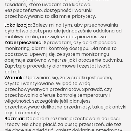
zasadami, które uważam za kluczowe.
Bezpieczeństwo, dostępność i warunki
przechowywania to dla mnie priorytety.
Lokalizacja:
Zależy mi na tym, aby przechowalnia
była łatwo dostępna, ale jednocześnie oddalona od
ruchliwych ulic, co zwiększa bezpieczeństwo.
Zabezpieczenia:
Sprawdzam, czy obiekt posiada
monitoring, alarm i kontrolę dostępu. Dla mnie to
podstawa. Upewnij się, że system monitoringu
obejmuje zarówno wnętrze, jak i otoczenie budynku.
Zapytaj o procedury alarmowe i częstotliwość
patroli.
Warunki:
Upewniam się, że w środku jest sucho,
czysto i wentylowane. Wilgoć to wróg
przechowywanych przedmiotów. Sprawdź, czy
przechowalnia oferuje kontrolę temperatury i
wilgotności, szczególnie jeśli planujesz
przechowywać delikatne przedmioty, takie jak antyki
czy dokumenty.
Rozmiar:
Dobieram rozmiar przechowalni do ilości
rzeczy. Nie chcę płacić za pustą przestrzeń, ale też
nie chcę się gnieździć. Zmierz dokładnie przedmioty,