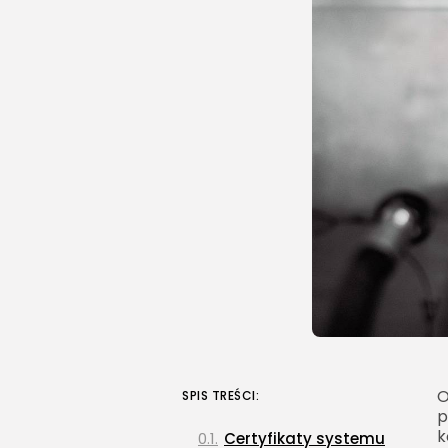
O
SPIS TREŚCI:
p
k
Certyfikaty systemu