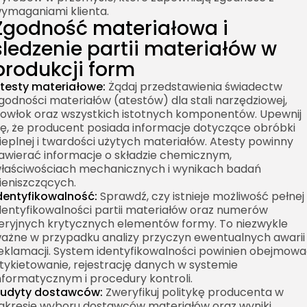
ymaganiami klienta.
Zgodność materiałowa i
śledzenie partii materiałów w
produkcji form
testy materiałowe:
Żądaj przedstawienia świadectw
godności materiałów (atestów) dla stali narzędziowej,
owłok oraz wszystkich istotnych komponentów. Upewnij
ię, że producent posiada informacje dotyczące obróbki
ieplnej i twardości użytych materiałów. Atesty powinny
awierać informacje o składzie chemicznym,
łaściwościach mechanicznych i wynikach badań
ieniszczących.
dentyfikowalność:
Sprawdź, czy istnieje możliwość pełnej
dentyfikowalności partii materiałów oraz numerów
eryjnych krytycznych elementów formy. To niezwykle
ażne w przypadku analizy przyczyn ewentualnych awarii 
eklamacji. System identyfikowalności powinien obejmow
tykietowanie, rejestrację danych w systemie
nformatycznym i procedury kontroli.
udyty dostawców:
Zweryfikuj politykę producenta w
akresie wyboru dostawców materiałów oraz wyniki