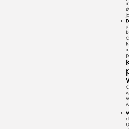
i
ś
j
D
j
k
C
k
i
p
O
w
W
w
W
d
(