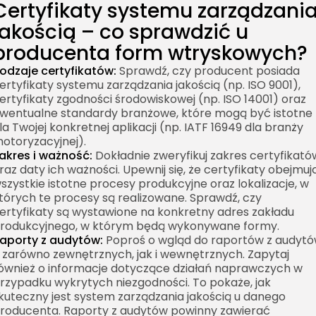
Certyfikaty systemu zarządzani
jakością – co sprawdzić u
producenta form wtryskowych?
odzaje certyfikatów:
Sprawdź, czy producent posiada
ertyfikaty systemu zarządzania jakością (np. ISO 9001),
ertyfikaty zgodności środowiskowej (np. ISO 14001) oraz
wentualne standardy branżowe, które mogą być istotne
la Twojej konkretnej aplikacji (np. IATF 16949 dla branży
otoryzacyjnej).
akres i ważność:
Dokładnie zweryfikuj zakres certyfikató
raz daty ich ważności. Upewnij się, że certyfikaty obejmuj
szystkie istotne procesy produkcyjne oraz lokalizacje, w
tórych te procesy są realizowane. Sprawdź, czy
ertyfikaty są wystawione na konkretny adres zakładu
rodukcyjnego, w którym będą wykonywane formy.
aporty z audytów:
Poproś o wgląd do raportów z audyt
 zarówno zewnętrznych, jak i wewnętrznych. Zapytaj
ównież o informacje dotyczące działań naprawczych w
rzypadku wykrytych niezgodności. To pokaże, jak
kuteczny jest system zarządzania jakością u danego
roducenta. Raporty z audytów powinny zawierać