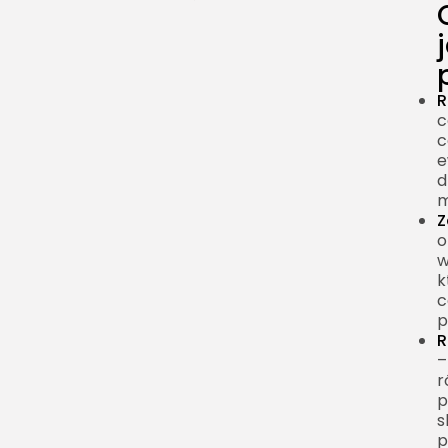
wtryskowych – jak je
ocenić?
Materiały i technologie
R
stosowane w produkcji
c
form wtryskowych
c
Serwis i utrzymanie
e
d
form wtryskowych –
m
długoterminowa
Z
perspektywa
o
w
Typowe tryby awarii form
k
wtryskowych i działania
c
zapobiegawcze
p
R
–
r
p
s
p