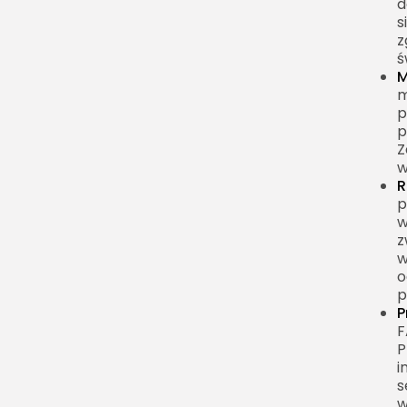
d
s
z
ś
M
m
p
p
Z
w
R
p
w
z
w
o
p
P
F
P
i
s
w