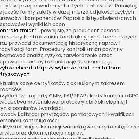
udytów przeprowadzanych u tych dostawców. Pamiętaj,
e jakość formy zależy w dużej mierze od jakości użytych
urowców i komponentów. Poproś o listę zatwierdzonych
ostawców i wyniki ich ocen.
ontrola zmian:
Upewnij się, że producent posiada
rocedury kontroli zmian konstrukcyjnych i technicznych
raz prowadzi dokumentację historyczną napraw i
odyfikacji form. Procedury kontroli zmian powinny
bejmować analizę ryzyka, zatwierdzenie przez
dpowiednie osoby i aktualizację dokumentacji.
zybka checklista przy wyborze producenta form
tryskowych:
ktualne kopie certyfikatów z określonym zakresem
rocesów.
rzykładowe raporty CMM, FAI/PPAP i karty kontrolne SPC
wiadectwa materiałowe, protokoły obróbki cieplnej i
yniki pomiarów twardości.
owody kalibracji przyrządów pomiarowych i kwalifikacji
ersonelu kontroli jakości.
olityka obsługi reklamacji, warunki gwarancji i dostępnoś
erwisu oraz dokumentacja napraw.