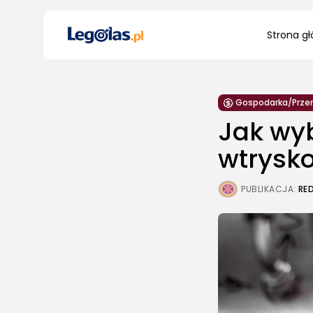
Search
Strona g
for:
Gospodarka/Prze
Jak wy
wtrysk
PUBLIKACJA:
RE