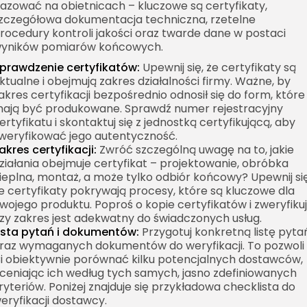
azować na obietnicach – kluczowe są certyfikaty,
zczegółowa dokumentacja techniczna, rzetelne
rocedury kontroli jakości oraz twarde dane w postaci
yników pomiarów końcowych.
prawdzenie certyfikatów:
Upewnij się, że certyfikaty są
ktualne i obejmują zakres działalności firmy. Ważne, by
akres certyfikacji bezpośrednio odnosił się do form, które
ają być produkowane. Sprawdź numer rejestracyjny
ertyfikatu i skontaktuj się z jednostką certyfikującą, aby
weryfikować jego autentyczność.
akres certyfikacji:
Zwróć szczególną uwagę na to, jakie
ziałania obejmuje certyfikat – projektowanie, obróbka
ieplna, montaż, a może tylko odbiór końcowy? Upewnij się
e certyfikaty pokrywają procesy, które są kluczowe dla
wojego produktu. Poproś o kopie certyfikatów i zweryfikuj
zy zakres jest adekwatny do świadczonych usług.
ista pytań i dokumentów:
Przygotuj konkretną listę pyta
raz wymaganych dokumentów do weryfikacji. To pozwoli
i obiektywnie porównać kilku potencjalnych dostawców,
ceniając ich według tych samych, jasno zdefiniowanych
ryteriów. Poniżej znajduje się przykładowa checklista do
eryfikacji dostawcy.