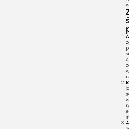
w
A
z
p
s
c
z
w
n
I
i
s
w
r
e
i
A
z