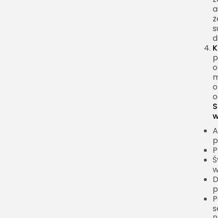
a
ż
s
d
K
p
o
m
o
o
S
w
A
p
P
Ś
w
D
p
P
s