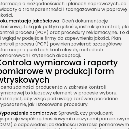
nformacje o niezgodnościach i planach naprawczych, co
wiadczy o transparentności i zaangażowaniu w poprawę
akości.
okumentacja jakościowa:
Oceń dokumentację
akościową, taką jak polityka jakości, instrukcje kontroli, pl
ontroli procesu (PCP) oraz procedury reklamacyjne. To 
i wgląd w podejście firmy do zapewnienia jakości. Plan
ontroli procesu (PCP) powinien zawierać szczegółowe
nformacje o punktach kontrolnych, metodach
omiarowych i kryteriach akceptacji.
Kontrola wymiarowa i raporty
pomiarowe w produkcji form
wtryskowych
cena zdolności producenta w zakresie kontroli
ymiarowej to kluczowy element w procesie wyboru.
ażne jest, aby wziąć pod uwagę zarówno posiadane
yposażenie, jak i stosowane procedury.
yposażenie pomiarowe:
Sprawdź, czy producent
ysponuje współrzędnościowymi maszynami pomiarowym
CMM) o odpowiedniej dokładności i zakresie pomiarowym