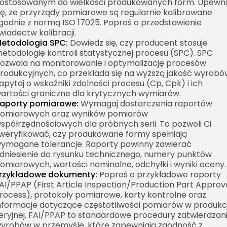
ostosowanym do wielkości produkowanych form. Upewni
ię, że przyrządy pomiarowe są regularnie kalibrowane
godnie z normą ISO 17025. Poproś o przedstawienie
wiadectw kalibracji.
etodologia SPC:
Dowiedz się, czy producent stosuje
etodologię kontroli statystycznej procesu (SPC). SPC
ozwala na monitorowanie i optymalizację procesów
rodukcyjnych, co przekłada się na wyższą jakość wyrobó
apytaj o wskaźniki zdolności procesu (Cp, Cpk) i ich
artości graniczne dla krytycznych wymiarów.
aporty pomiarowe:
Wymagaj dostarczenia raportów
omiarowych oraz wyników pomiarów
spółrzędnościowych dla próbnych serii. To pozwoli Ci
weryfikować, czy produkowane formy spełniają
ymagane tolerancje. Raporty powinny zawierać
dniesienie do rysunku technicznego, numery punktów
omiarowych, wartości nominalne, odchyłki i wyniki oceny.
rzykładowe dokumenty:
Poproś o przykładowe raporty
AI/PPAP (First Article Inspection/Production Part Approv
rocess), protokoły pomiarowe, karty kontrolne oraz
nformacje dotyczące częstotliwości pomiarów w produkcj
eryjnej. FAI/PPAP to standardowe procedury zatwierdzan
yrobów w przemyśle, które zapewniają zgodność z