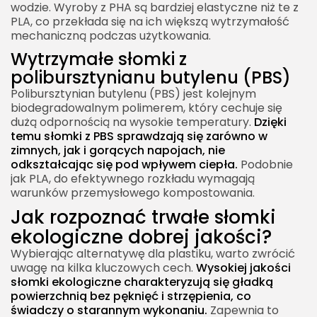
wodzie. Wyroby z PHA są bardziej elastyczne niż te z
PLA, co przekłada się na ich większą wytrzymałość
mechaniczną podczas użytkowania.
Wytrzymałe słomki z
polibursztynianu butylenu (PBS)
Polibursztynian butylenu (PBS) jest kolejnym
biodegradowalnym polimerem, który cechuje się
dużą odpornością na wysokie temperatury.
Dzięki
temu słomki z PBS sprawdzają się zarówno w
zimnych, jak i gorących napojach, nie
odkształcając się pod wpływem ciepła.
Podobnie
jak PLA, do efektywnego rozkładu wymagają
warunków przemysłowego kompostowania.
Jak rozpoznać trwałe słomki
ekologiczne dobrej jakości?
Wybierając alternatywę dla plastiku, warto zwrócić
uwagę na kilka kluczowych cech.
Wysokiej jakości
słomki ekologiczne charakteryzują się gładką
powierzchnią bez pęknięć i strzępienia, co
świadczy o starannym wykonaniu.
Zapewnia to