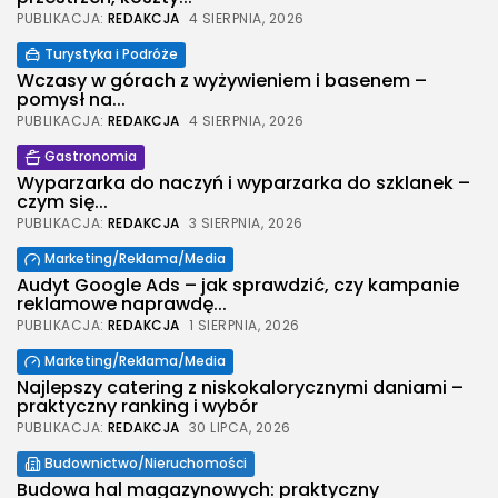
PUBLIKACJA:
REDAKCJA
4 SIERPNIA, 2026
Turystyka i Podróże
Wczasy w górach z wyżywieniem i basenem –
pomysł na...
PUBLIKACJA:
REDAKCJA
4 SIERPNIA, 2026
Gastronomia
Wyparzarka do naczyń i wyparzarka do szklanek –
czym się...
PUBLIKACJA:
REDAKCJA
3 SIERPNIA, 2026
Marketing/Reklama/Media
Audyt Google Ads – jak sprawdzić, czy kampanie
reklamowe naprawdę...
PUBLIKACJA:
REDAKCJA
1 SIERPNIA, 2026
Marketing/Reklama/Media
Najlepszy catering z niskokalorycznymi daniami –
praktyczny ranking i wybór
PUBLIKACJA:
REDAKCJA
30 LIPCA, 2026
Budownictwo/Nieruchomości
2026 Legolas Wszelkie prawa zastrzeżone.
Budowa hal magazynowych: praktyczny
Treści umieszczone na stronie chronione są