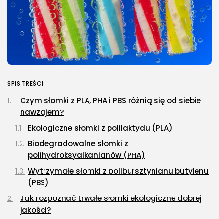
SPIS TREŚCI:
Czym słomki z PLA, PHA i PBS różnią się od siebie
nawzajem?
Ekologiczne słomki z polilaktydu (PLA)
Biodegradowalne słomki z
polihydroksyalkanianów (PHA)
Wytrzymałe słomki z polibursztynianu butylenu
(PBS)
Jak rozpoznać trwałe słomki ekologiczne dobrej
jakości?