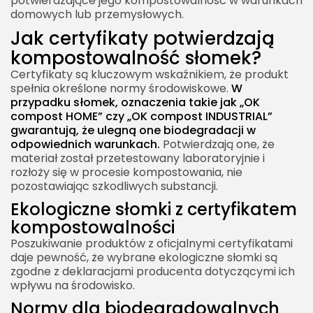
potwierdzające jego kompostowalność w warunkach
domowych lub przemysłowych.
Jak certyfikaty potwierdzają
kompostowalność słomek?
Certyfikaty są kluczowym wskaźnikiem, że produkt
spełnia określone normy środowiskowe.
W
przypadku słomek, oznaczenia takie jak „OK
compost HOME” czy „OK compost INDUSTRIAL”
gwarantują, że ulegną one biodegradacji w
odpowiednich warunkach.
Potwierdzają one, że
materiał został przetestowany laboratoryjnie i
rozłoży się w procesie kompostowania, nie
pozostawiając szkodliwych substancji.
Ekologiczne słomki z certyfikatem
kompostowalności
Poszukiwanie produktów z oficjalnymi certyfikatami
daje pewność, że wybrane ekologiczne słomki są
zgodne z deklaracjami producenta dotyczącymi ich
wpływu na środowisko.
Normy dla biodegradowalnych