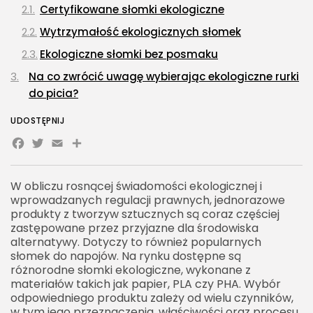
Certyfikowane słomki ekologiczne
Wytrzymałość ekologicznych słomek
Ekologiczne słomki bez posmaku
Na co zwrócić uwagę wybierając ekologiczne rurki
do picia?
Materiał, z którego wykonane są słomki
UDOSTĘPNIJ
ekologiczne
Facebook
Twitter
Email
Share
Przeznaczenie i rodzaje napojów a ekologiczne
słomki
W obliczu rosnącej świadomości ekologicznej i
Sposób czyszczenia ekologicznych słomek
wprowadzanych regulacji prawnych, jednorazowe
wielorazowych
produkty z tworzyw sztucznych są coraz częściej
zastępowane przez przyjazne dla środowiska
Które ekologiczne słomki nie rozmiękają w
alternatywy. Dotyczy to również popularnych
napojach?
słomek do napojów. Na rynku dostępne są
różnorodne słomki ekologiczne, wykonane z
Wytrzymałe słomki ekologiczne ze stali
materiałów takich jak papier, PLA czy PHA. Wybór
nierdzewnej
odpowiedniego produktu zależy od wielu czynników,
w tym jego przeznaczenia, właściwości oraz procesu
Szkło jako materiał na ekologiczne słomki do