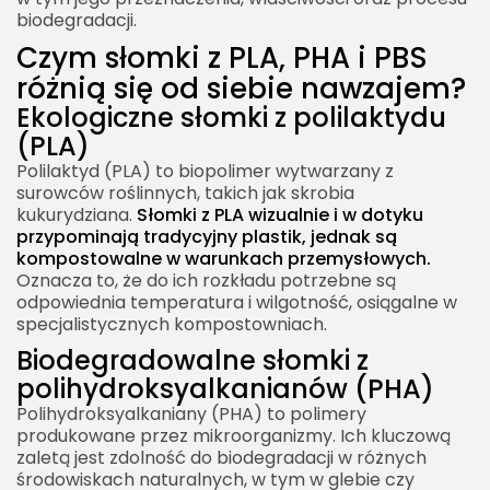
biodegradacji.
napojów
Czym słomki z PLA, PHA i PBS
Czy słomki biodegradowalne są bezpieczne dla
różnią się od siebie nawzajem?
środowiska?
Ekologiczne słomki z polilaktydu
Wpływ ekologicznych słomek na ekosystem
(PLA)
Proces rozkładu słomek ekologicznych
Polilaktyd (PLA) to biopolimer wytwarzany z
Jak certyfikaty potwierdzają kompostowalność
surowców roślinnych, takich jak skrobia
kukurydziana.
Słomki z PLA wizualnie i w dotyku
słomek?
przypominają tradycyjny plastik, jednak są
Ekologiczne słomki z certyfikatem
kompostowalne w warunkach przemysłowych.
kompostowalności
Oznacza to, że do ich rozkładu potrzebne są
odpowiednia temperatura i wilgotność, osiągalne w
Normy dla biodegradowalnych słomek
specjalistycznych kompostowniach.
ekologicznych
Biodegradowalne słomki z
polihydroksyalkanianów (PHA)
Polihydroksyalkaniany (PHA) to polimery
produkowane przez mikroorganizmy. Ich kluczową
zaletą jest zdolność do biodegradacji w różnych
środowiskach naturalnych, w tym w glebie czy