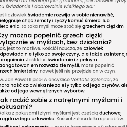
ienawiść do bliźniego jest grzechem, jeśli człowiek życzy
u świadomie i dobrowolnie wielkiego zła.”
eśli człowiek
świadomie rozwija w sobie nienawiść,
ielęgnuje chęć zemsty i życzy komuś śmierci lub
ierpienia
, to taka myśl może stać się
grzechem ciężkim
.
Czy można popełnić grzech ciężki
wyłącznie w myślach, bez działania?
ak, jest to możliwe. Kościół naucza, że
człowiek
dpowiada nie tylko za swoje czyny, ale także za intencj
 pragnienia
. Jeśli ktoś
świadomie i z pełnym
aangażowaniem rozważa złe myśli
, może popełnić
rzech śmiertelny
, nawet jeśli nie przejdzie on w czyn.
w. Jan Paweł II pisał w encyklice
Veritatis Splendor
, że
oralność człowieka nie zależy tylko od jego czynów, al
akże od jego wewnętrznych wyborów
.
Jak radzić sobie z natrętnymi myślami i
pokusami?
alka z pokusami i złymi myślami jest częścią
duchowej
rogi każdego człowieka
. Kościół zaleca kilka sposobów: