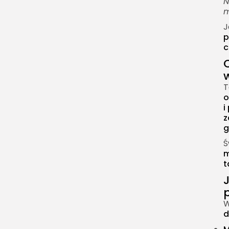
N
m
J
p
c
T
o
i
z
g
Ś
m
t
W
d