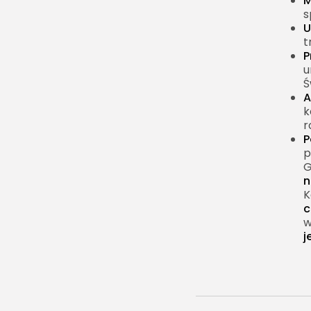
M
s
U
t
P
u
Ś
A
k
r
P
p
G
n
K
c
w
j