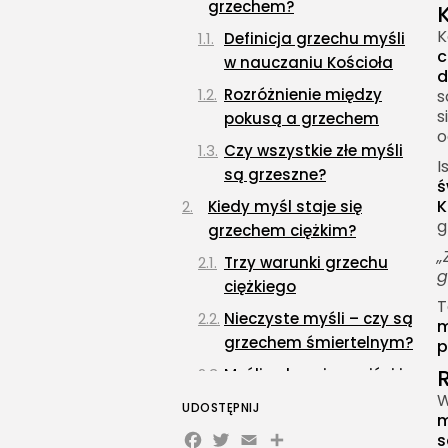
grzechem?
K
Definicja grzechu myśli
c
w nauczaniu Kościoła
d
Rozróżnienie między
s
s
pokusą a grzechem
o
Czy wszystkie złe myśli
I
są grzeszne?
ś
K
Kiedy myśl staje się
g
grzechem ciężkim?
„
Trzy warunki grzechu
g
ciężkiego
T
Nieczyste myśli – czy są
m
grzechem śmiertelnym?
p
Myśli pełne nienawiści i
pragnienie zemsty – czy
W
UDOSTĘPNIJ
m
to grzech ciężki?
Facebook
Twitter
Email
s