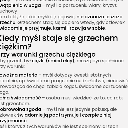
wątpienia w Boga
– myśli o porzuceniu wiary, kryzys
uchowy
am fakt, że takie myśli się pojawią,
nie oznacza jeszcze
rzechu
. Grzechem stają się dopiero wtedy, gdy człowiek
wiadomie je przyjmuje, karmi i rozwija w sobie
.
Kiedy myśl staje się grzechem
ciężkim?
Trzy warunki grzechu ciężkiego
by grzech był
ciężki (śmiertelny)
, muszą być spełnione
rzy warunki:
oważna materia
– myśl dotyczy kwestii istotnych
oralnie, np. świadome pragnienie cudzołóstwa, nienawiś
rowadząca do chęci zabicia kogoś, świadome odrzucenie
oga.
ełna świadomość
– osoba musi wiedzieć, że to, co robi,
est grzechem.
obrowolna zgoda
– myśl nie jest jedynie pokusą, ale
złowiek
świadomie ją podtrzymuje i czerpie z niej
rzyjemność
.
eśli któryś z tych warunków nie jest spełniony, grzech