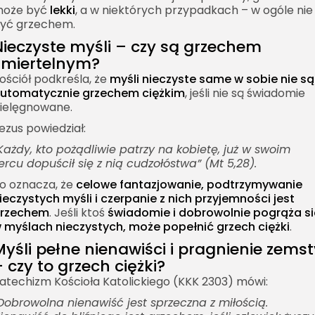
oże być
lekki
, a w niektórych przypadkach – w ogóle nie
yć grzechem.
Nieczyste myśli – czy są grzechem
śmiertelnym?
ościół podkreśla, że
myśli nieczyste same w sobie nie są
utomatycznie grzechem ciężkim
, jeśli nie są świadomie
ielęgnowane.
ezus powiedział:
Każdy, kto pożądliwie patrzy na kobietę, już w swoim
ercu dopuścił się z nią cudzołóstwa” (Mt 5,28).
o oznacza, że
celowe fantazjowanie, podtrzymywanie
ieczystych myśli i czerpanie z nich przyjemności jest
rzechem
. Jeśli ktoś
świadomie i dobrowolnie pogrąża si
 myślach nieczystych, może popełnić grzech ciężki
.
Myśli pełne nienawiści i pragnienie zemst
 czy to grzech ciężki?
atechizm Kościoła Katolickiego (KKK 2303) mówi:
Dobrowolna nienawiść jest sprzeczna z miłością.