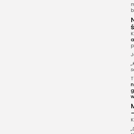
m
b
K
a
p
J
„
s
T
n
g
w
–
K
„