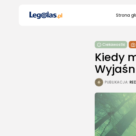
Search
Strona g
for:
Ciekawostki
Kiedy m
Wyjaśni
PUBLIKACJA:
RE