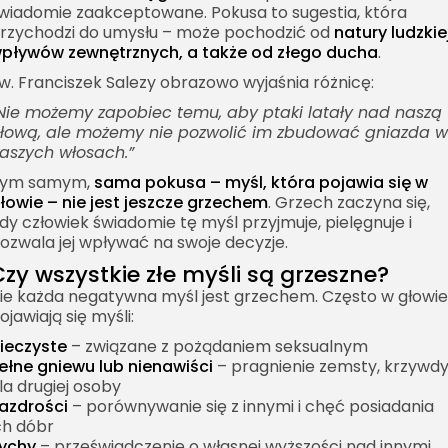
wiadomie zaakceptowane. Pokusa to sugestia, która
rzychodzi do umysłu – może pochodzić od
natury ludzkiej
pływów zewnętrznych, a także od złego ducha
.
w. Franciszek Salezy obrazowo wyjaśnia różnicę:
Nie możemy zapobiec temu, aby ptaki latały nad naszą
łową, ale możemy nie pozwolić im zbudować gniazda w
aszych włosach.”
ym samym,
sama pokusa – myśl, która pojawia się w
łowie – nie jest jeszcze grzechem
. Grzech zaczyna się,
dy człowiek świadomie tę myśl przyjmuje, pielęgnuje i
ozwala jej wpływać na swoje decyzje.
Czy wszystkie złe myśli są grzeszne?
ie każda negatywna myśl jest grzechem. Często w głowie
ojawiają się myśli:
ieczyste
– związane z pożądaniem seksualnym
ełne gniewu lub nienawiści
– pragnienie zemsty, krzywd
la drugiej osoby
azdrości
– porównywanie się z innymi i chęć posiadania
ch dóbr
ychy
– przeświadczenie o własnej wyższości nad innymi