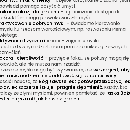
odlitwa i sakramenty
– częste korzystanie z Eucharystii i
powiedzi pomaga oczyścić umysł.
nikanie okazji do grzechu
– ograniczenie dostępu do
reści, które mogą prowokować złe myśli.
raktykowanie dobrych myśli
– świadome kierowanie
mysłu ku rzeczom wartościowym, np. rozważaniu Pisma
więtego.
ktywność fizyczna i praca
– zajęcie umysłu
onstruktywnymi działaniami pomaga unikać grzesznych
ozmyślań.
okora i cierpliwość
– przyjęcie faktu, że pokusy mogą się
ojawiać, ale nie muszą nami rządzić.
rzeszne myśli mogą być wyzwaniem, ale
ważne jest, aby
ie tracić nadziei i nie poddawać się poczuciu winy
.
ościół naucza, że
Bóg zawsze jest gotów przebaczyć, jeś
złowiek szczerze żałuje i pragnie się zmienić
. Każdy, kto
alczy ze złymi myślami, powinien pamiętać, że
łaska Boż
est silniejsza niż jakikolwiek grzech
.