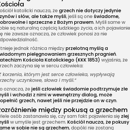
Kościoła
ościół katolicki naucza, że
grzech nie dotyczy jedynie
zynów i słów, ale także myśli
, jeśli są one
świadome,
obrowolne i sprzeczne z Bożym prawem
. Myśli same w
obie są naturalną częścią ludzkiego życia, a ich pojawiani
ię nie zawsze oznacza, że człowiek ponosi za nie
dpowiedzialność.
stnieje jednak różnica między
przelotną myślą a
wiadomym pielęgnowaniem grzesznych pragnień
.
atechizm Kościoła Katolickiego (KKK 1853)
wyjaśnia, że
rzech zaczyna się w sercu człowieka:
Z korzenia, którym jest serce człowieka, wypływają
rzechy uczynkowe, słowa i myśli.”
o oznacza, że
jeśli człowiek świadomie podtrzymuje złe
yśli i wchodzi z nimi w wewnętrzny dialog, może
opełnić grzech, nawet jeśli nie przejdzie on w czyn
.
Rozróżnienie między pokusą a grzechem
iele osób zastanawia się, czy sam fakt pojawienia się
złej
yśli
w umyśle jest grzechem.
Kościół naucza, że pokusy
ame w sobie nie są grzechem
, dopóki nie zostaną