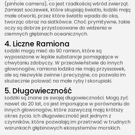
(pinhole camera), co jest rzadkością wśród zwierząt.
Zamiast soczewek, które skupiają światło, łodziki mają
małe otworki, przez które światło wpada do oka,
tworząc obraz na siatkówce. Choć prymitywne, takie
oczy są dobrze przystosowane do widzenia w
ciemnych głębinach oceanicznych.
4. Liczne Ramiona
Łodziki mogą mieć do 90 ramion, które są
wyposażone w lepkie substancje pomagające w
chwytaniu zdobyczy. W przeciwieństwie do innych
głowonogów, ramiona łodzika nie mają przyssawek,
ale są niezwykle zwinne i precyzyjne, co pozwala im
skutecznie polować na małe ryby i skorupiaki.
5. Długowieczność
Łodziki są znane ze swojej długowieczności. Mogą żyć
nawet do 20 lat, co jest imponujące w porównaniu do
innych głowonogów, które zazwyczaj mają krótszy
okres życia. Ich długowieczność jest jednym z
czynników, które pozwalają im przetrwać w trudnych
warunkach głębinowych ekosystemów morskich.