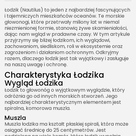
Inżynierowie Ekosystemu
Łodzik (Nautilus) to jeden z najbardziej fascynujących
Wpływ na Bioróżnorodność
i tajemniczych mieszkańców oceanów. Te morskie
Zagrożenia i Ochrona Łodzika
głowonogi, które przetrwały miliony lat w niemal
niezmienionej formie, stanowią żywe skamieniałości,
Zagrożenia
dając nam wgląd w pradawne czasy. W tym artykule
przyjrzymy się bliżej łodzikom, ich wyglądowi,
Zanieczyszczenie Środowiska
zachowaniom, siedliskom, roli w ekosystemie oraz
Nadmierne Połowy
zagrożeniom i działaniom ochronnym. Odkryjmy
razem, dlaczego łodzik jest tak wyjątkowy i zasługuje
Zmiany Klimatyczne
na naszą uwagę i ochronę.
Działania Ochronne
Charakterystyka Łodzika
Ochrona Siedlisk
Wygląd Łodzika
Regulacje Połowów
Łodzik to głowonóg o wyjątkowym wyglądzie, który
odróżnia go od innych morskich stworzeń. Jego
Edukacja i Świadomość Społeczna
najbardziej charakterystycznym elementem jest
spiralna, komorowa muszla.
Łodzik w Kulturze i Nauce
Muszla
Symbolika i Popularność
Muszla łodzika ma kształt płaskiej spirali, która może
Badania Naukowe
osiągać średnicę do 25 centymetrów. Jest