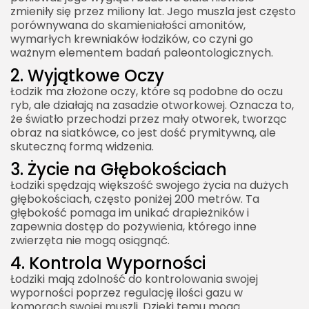
zmieniły się przez miliony lat. Jego muszla jest często
porównywana do skamieniałości amonitów,
wymarłych krewniaków łodzików, co czyni go
ważnym elementem badań paleontologicznych.
2. Wyjątkowe Oczy
Łodzik ma złożone oczy, które są podobne do oczu
ryb, ale działają na zasadzie otworkowej. Oznacza to,
że światło przechodzi przez mały otworek, tworząc
obraz na siatkówce, co jest dość prymitywną, ale
skuteczną formą widzenia.
3. Życie na Głębokościach
Łodziki spędzają większość swojego życia na dużych
głębokościach, często poniżej 200 metrów. Ta
głębokość pomaga im unikać drapieżników i
zapewnia dostęp do pożywienia, którego inne
zwierzęta nie mogą osiągnąć.
4. Kontrola Wyporności
Łodziki mają zdolność do kontrolowania swojej
wyporności poprzez regulację ilości gazu w
komorach swojej muszli. Dzięki temu mogą