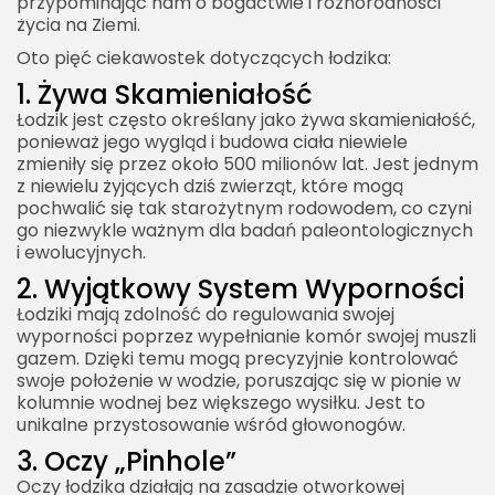
przypominając nam o bogactwie i różnorodności
życia na Ziemi.
Oto pięć ciekawostek dotyczących łodzika:
1. Żywa Skamieniałość
Łodzik jest często określany jako żywa skamieniałość,
ponieważ jego wygląd i budowa ciała niewiele
zmieniły się przez około 500 milionów lat. Jest jednym
z niewielu żyjących dziś zwierząt, które mogą
pochwalić się tak starożytnym rodowodem, co czyni
go niezwykle ważnym dla badań paleontologicznych
i ewolucyjnych.
2. Wyjątkowy System Wyporności
Łodziki mają zdolność do regulowania swojej
wyporności poprzez wypełnianie komór swojej muszli
gazem. Dzięki temu mogą precyzyjnie kontrolować
swoje położenie w wodzie, poruszając się w pionie w
kolumnie wodnej bez większego wysiłku. Jest to
unikalne przystosowanie wśród głowonogów.
3. Oczy „Pinhole”
Oczy łodzika działają na zasadzie otworkowej