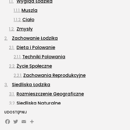
Wygląd Łodzika
Muszla
Ciało
Zmysły
Zachowanie Łodzika
Dieta i Polowanie
Techniki Polowania
Życie Społeczne
Zachowania Reprodukcyjne
Siedliska Łodzika
Rozmieszczenie Geograficzne
Siedliska Naturalne
Adaptacje do Środowiska
UDOSTĘPNIJ
Facebook
Twitter
Email
Share
Rola Łodzika w Ekosystemie