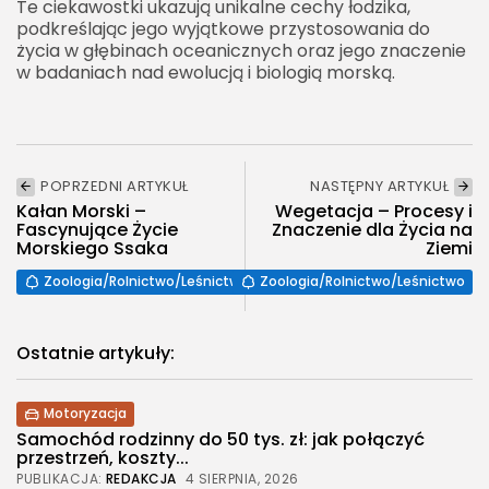
Te ciekawostki ukazują unikalne cechy łodzika,
podkreślając jego wyjątkowe przystosowania do
życia w głębinach oceanicznych oraz jego znaczenie
w badaniach nad ewolucją i biologią morską.
POPRZEDNI ARTYKUŁ
NASTĘPNY ARTYKUŁ
Kałan Morski –
Wegetacja – Procesy i
Fascynujące Życie
Znaczenie dla Życia na
Morskiego Ssaka
Ziemi
Zoologia/Rolnictwo/Leśnictwo
Zoologia/Rolnictwo/Leśnictwo
Ostatnie artykuły:
Motoryzacja
Samochód rodzinny do 50 tys. zł: jak połączyć
przestrzeń, koszty...
PUBLIKACJA:
REDAKCJA
4 SIERPNIA, 2026