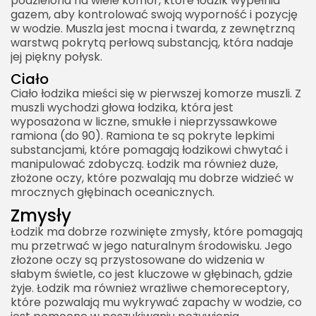
podzielona na wiele komór, które łodzik wypełnia
Żywa Skamieniałość
gazem, aby kontrolować swoją wyporność i pozycję
Ciekawostki o Łodziku
w wodzie. Muszla jest mocna i twarda, z zewnętrzną
warstwą pokrytą perłową substancją, która nadaje
1. Żywa Skamieniałość
jej piękny połysk.
2. Wyjątkowe Oczy
Ciało
Ciało łodzika mieści się w pierwszej komorze muszli. Z
3. Życie na Głębokościach
muszli wychodzi głowa łodzika, która jest
4. Kontrola Wyporności
wyposażona w liczne, smukłe i nieprzyssawkowe
ramiona (do 90). Ramiona te są pokryte lepkimi
5. Długa Żywotność
substancjami, które pomagają łodzikowi chwytać i
Podsumowanie
manipulować zdobyczą. Łodzik ma również duże,
złożone oczy, które pozwalają mu dobrze widzieć w
1. Żywa Skamieniałość
mrocznych głębinach oceanicznych.
2. Wyjątkowy System Wyporności
Zmysły
3. Oczy "Pinhole"
Łodzik ma dobrze rozwinięte zmysły, które pomagają
mu przetrwać w jego naturalnym środowisku. Jego
4. Liczne Ramiona
złożone oczy są przystosowane do widzenia w
słabym świetle, co jest kluczowe w głębinach, gdzie
5. Długowieczność
żyje. Łodzik ma również wrażliwe chemoreceptory,
które pozwalają mu wykrywać zapachy w wodzie, co