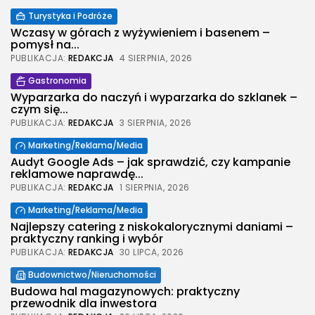
Turystyka i Podróże
Wczasy w górach z wyżywieniem i basenem –
pomysł na...
PUBLIKACJA:
REDAKCJA
4 SIERPNIA, 2026
Gastronomia
Wyparzarka do naczyń i wyparzarka do szklanek –
czym się...
PUBLIKACJA:
REDAKCJA
3 SIERPNIA, 2026
Marketing/Reklama/Media
Audyt Google Ads – jak sprawdzić, czy kampanie
reklamowe naprawdę...
PUBLIKACJA:
REDAKCJA
1 SIERPNIA, 2026
2026 Legolas Wszelkie prawa zastrzeżone.
Marketing/Reklama/Media
Treści umieszczone na stronie chronione są
prawem autorskim.
Najlepszy catering z niskokalorycznymi daniami –
praktyczny ranking i wybór
PUBLIKACJA:
REDAKCJA
30 LIPCA, 2026
Budownictwo/Nieruchomości
Budowa hal magazynowych: praktyczny
przewodnik dla inwestora