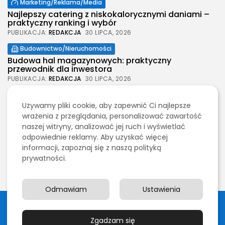
Marketing/Reklama/Media
Najlepszy catering z niskokalorycznymi daniami –
praktyczny ranking i wybór
PUBLIKACJA:
REDAKCJA
30 LIPCA, 2026
Budownictwo/Nieruchomości
Budowa hal magazynowych: praktyczny
przewodnik dla inwestora
PUBLIKACJA:
REDAKCJA
30 LIPCA, 2026
Moda
Używamy pliki cookie, aby zapewnić Ci najlepsze
Jak wybrać spodenki męskie na każdą okazję
wrażenia z przeglądania, personalizować zawartość
PUBLIKACJA:
REDAKCJA
30 LIPCA, 2026
naszej witryny, analizować jej ruch i wyświetlać
Budownictwo/Nieruchomości
odpowiednie reklamy. Aby uzyskać więcej
Wynajem szalunków stropowych na budowie –
informacji, zapoznaj się z naszą polityką
praktyczny wybór i realne...
prywatności.
PUBLIKACJA:
REDAKCJA
29 LIPCA, 2026
Odmawiam
Ustawienia
2026 Legolas Wszelkie prawa zastrzeżone. Treści
umieszczone na stronie chronione są prawem autorskim.
Zgadzam się