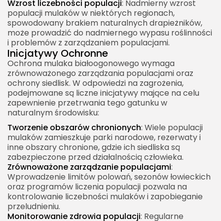
Wzrost liczebności populacji
: Nadmierny wzrost
populacji mulaków w niektórych regionach,
spowodowany brakiem naturalnych drapieżników,
może prowadzić do nadmiernego wypasu roślinności
i problemów z zarządzaniem populacjami.
Inicjatywy Ochronne
Ochrona mulaka białoogonowego wymaga
zrównoważonego zarządzania populacjami oraz
ochrony siedlisk. W odpowiedzi na zagrożenia,
podejmowane są liczne inicjatywy mające na celu
zapewnienie przetrwania tego gatunku w
naturalnym środowisku:
Tworzenie obszarów chronionych
: Wiele populacji
mulaków zamieszkuje parki narodowe, rezerwaty i
inne obszary chronione, gdzie ich siedliska są
zabezpieczone przed działalnością człowieka.
Zrównoważone zarządzanie populacjami
:
Wprowadzenie limitów polowań, sezonów łowieckich
oraz programów liczenia populacji pozwala na
kontrolowanie liczebności mulaków i zapobieganie
przeludnieniu.
Monitorowanie zdrowia populacji
: Regularne