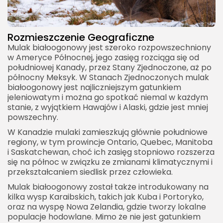
Rozmieszczenie Geograficzne
Mulak białoogonowy jest szeroko rozpowszechniony
w Ameryce Północnej, jego zasięg rozciąga się od
południowej Kanady, przez Stany Zjednoczone, aż po
północny Meksyk. W Stanach Zjednoczonych mulak
białoogonowy jest najliczniejszym gatunkiem
jeleniowatym i można go spotkać niemal w każdym
stanie, z wyjątkiem Hawajów i Alaski, gdzie jest mniej
powszechny.
W Kanadzie mulaki zamieszkują głównie południowe
regiony, w tym prowincje Ontario, Quebec, Manitoba
i Saskatchewan, choć ich zasięg stopniowo rozszerza
się na północ w związku ze zmianami klimatycznymi i
przekształcaniem siedlisk przez człowieka.
Mulak białoogonowy został także introdukowany na
kilka wysp Karaibskich, takich jak Kuba i Portoryko,
oraz na wyspę Nowa Zelandia, gdzie tworzy lokalne
populacje hodowlane. Mimo że nie jest gatunkiem