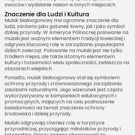
owoców i wydalanie nasion w innych miejscach.
Znaczenie dla Ludzi i Kultura
Mulak białoogonowy ma ogromne znaczenie dla
ludzi, zarówno jako gatunek łowny, jak i jako symbol
dzikiej przyrody. W Ameryce Północnej polowanie na
mulaki jest ważnym elementem tradycji łowieckiej i
odgrywa kluczową rolę w zarządzaniu populacjami
dzikich zwierząt. Polowanie na mulaki jest nie tylko
źródłem mięsa, ale także istotnym elementem
kultury i tożsamości wielu społeczności, zwłaszcza na
obszarach wiejskich.
Ponadto, mulak białoogonowy stał się symbolem
ochrony przyrody i zrównoważonego zarządzania
zasobami naturalnymi. Jego wizerunek jest często
wykorzystywany w kampaniach edukacyjnych i
promocyjnych, mających na celu podnoszenie
świadomości na temat znaczenia ochrony
środowiska i dzikiej przyrody.
Mulaki odgrywają również rolę w turystyce
przyrodniczej, przyciągając miłośników przyrody i
fotografów, którzy pragną obserwować te