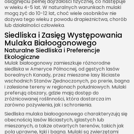
osiągnięciu pełnej dojrzałości fizycznej, co następuje
w wieku 4-5 lat. W naturalnych warunkach mulaki
mogą żyć do 10-12 lat, choć wiele osobników nie
dożywa tego wieku z powodu drapieżnictwa, chorób
lub działalności człowieka.
Siedliska i Zasięg Występowania
Mulaka Białoogonowego
Naturalne Siedliska i Preferencje
Ekologiczne
Mulak białoogonowy zamieszkuje różnorodne
siedliska w Ameryce Północnej, od gęstych lasów
borealnych Kanady, przez mieszane lasy liściaste
wschodnich Stanów Zjednoczonych, po prerie, bagna
i zalesione tereny w regionach południowych. Mulaki
preferują obszary, gdzie mają dostęp do
zróżnicowanej roślinności, która dostarcza im
zarówno pożywienia, jak i schronienia.
Siedliska mulaka białoogonowego charakteryzują się
obecnością lasów liściastych, iglastych lub
mieszanych, a także otwartych terenów, takich jak
pola uprawne, łąki i bagna. Mulaki są zwierzętami