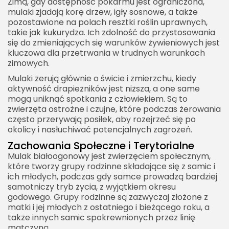
Zimą, gdy dostępność pokarmu jest ograniczona,
mulaki zjadają korę drzew, igły sosnowe, a także
pozostawione na polach resztki roślin uprawnych,
takie jak kukurydza. Ich zdolność do przystosowania
się do zmieniających się warunków żywieniowych jest
kluczowa dla przetrwania w trudnych warunkach
zimowych.
Mulaki żerują głównie o świcie i zmierzchu, kiedy
aktywność drapieżników jest niższa, a one same
mogą uniknąć spotkania z człowiekiem. Są to
zwierzęta ostrożne i czujne, które podczas żerowania
często przerywają posiłek, aby rozejrzeć się po
okolicy i nasłuchiwać potencjalnych zagrożeń.
Zachowania Społeczne i Terytorialne
Mulak białoogonowy jest zwierzęciem społecznym,
które tworzy grupy rodzinne składające się z samic i
ich młodych, podczas gdy samce prowadzą bardziej
samotniczy tryb życia, z wyjątkiem okresu
godowego. Grupy rodzinne są zazwyczaj złożone z
matki i jej młodych z ostatniego i bieżącego roku, a
także innych samic spokrewnionych przez linię
matczyną.