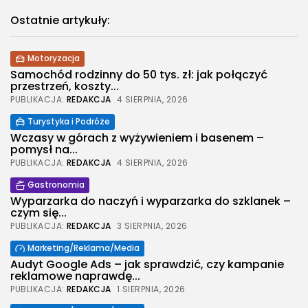
Ostatnie artykuły:
Motoryzacja
Samochód rodzinny do 50 tys. zł: jak połączyć
przestrzeń, koszty...
PUBLIKACJA:
REDAKCJA
4 SIERPNIA, 2026
Turystyka i Podróże
Wczasy w górach z wyżywieniem i basenem –
pomysł na...
PUBLIKACJA:
REDAKCJA
4 SIERPNIA, 2026
Gastronomia
Wyparzarka do naczyń i wyparzarka do szklanek –
czym się...
PUBLIKACJA:
REDAKCJA
3 SIERPNIA, 2026
2026 Legolas Wszelkie prawa zastrzeżone.
Treści umieszczone na stronie chronione są
Marketing/Reklama/Media
prawem autorskim.
Audyt Google Ads – jak sprawdzić, czy kampanie
reklamowe naprawdę...
PUBLIKACJA:
REDAKCJA
1 SIERPNIA, 2026