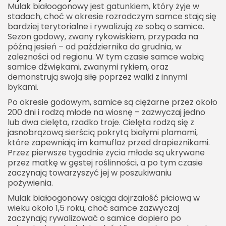
Mulak białoogonowy jest gatunkiem, który żyje w
stadach, choć w okresie rozrodczym samce stają się
bardziej terytorialne i rywalizują ze sobą o samice.
Sezon godowy, zwany rykowiskiem, przypada na
późną jesień – od października do grudnia, w
zależności od regionu. W tym czasie samce wabią
samice dźwiękami, zwanymi rykiem, oraz
demonstrują swoją siłę poprzez walki z innymi
bykami.
Po okresie godowym, samice są ciężarne przez około
200 dni i rodzą młode na wiosnę – zazwyczaj jedno
lub dwa cielęta, rzadko troje. Cielęta rodzą się z
jasnobrązową sierścią pokrytą białymi plamami,
które zapewniają im kamuflaż przed drapieżnikami.
Przez pierwsze tygodnie życia młode są ukrywane
przez matkę w gęstej roślinności, a po tym czasie
zaczynają towarzyszyć jej w poszukiwaniu
pożywienia.
Mulak białoogonowy osiąga dojrzałość płciową w
wieku około 1,5 roku, choć samce zazwyczaj
zaczynają rywalizować o samice dopiero po