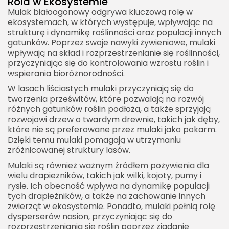
Rola w Ekosystemie
Mulak białoogonowy odgrywa kluczową rolę w
ekosystemach, w których występuje, wpływając na
strukturę i dynamikę roślinności oraz populacji innych
gatunków. Poprzez swoje nawyki żywieniowe, mulaki
wpływają na skład i rozprzestrzenianie się roślinności,
przyczyniając się do kontrolowania wzrostu roślin i
wspierania bioróżnorodności.
W lasach liściastych mulaki przyczyniają się do
tworzenia prześwitów, które pozwalają na rozwój
różnych gatunków roślin podłoża, a także sprzyjają
rozwojowi drzew o twardym drewnie, takich jak dęby,
które nie są preferowane przez mulaki jako pokarm.
Dzięki temu mulaki pomagają w utrzymaniu
zróżnicowanej struktury lasów.
Mulaki są również ważnym źródłem pożywienia dla
wielu drapieżników, takich jak wilki, kojoty, pumy i
rysie. Ich obecność wpływa na dynamikę populacji
tych drapieżników, a także na zachowanie innych
zwierząt w ekosystemie. Ponadto, mulaki pełnią rolę
dysperserów nasion, przyczyniając się do
rozprzestrzeniania się roślin poprzez zjadanie