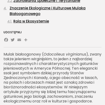
Zachowania Społeczne i Terytorialne
Znaczenie Ekologiczne i Kulturowe Mulaka
Białoogonowego
Rola w Ekosystemie
Znaczenie dla Ludzi i Kultura
UDOSTĘPNIJ
Wyzwania i Ochrona Mulaka Białoogonowego
Facebook
Twitter
Email
Share
Zagrożenia dla Populacji
Inicjatywy Ochronne
Mulak białoogonowy (
Odocoileus virginianus
), zwany
także jeleniem wirginijskim, to jeden z najbardziej
Przyszłość Mulaka Białoogonowego
rozpoznawalnych i charakterystycznych gatunków
Potrzeba Dalszych Badań i Ochrony
jeleniowatych w Ameryce Północnej. Ten elegancki
ssak jest symbolem dzikiej przyrody Stanów
Znaczenie dla Ekosystemów i Ludzi
Zjednoczonych i Kanady, a jego obecność w lasach,
Podsumowanie
na polach i obrzeżach miast jest oznaką zdrowia i
bioróżnorodności ekosystemów. W niniejszym
artykule przyjrzymy się bliżej temu fascynującemu
gatunkowi, jego biologii, zachowaniom, znaczeniu
ekologicznemu oraz roli w kulturze i gospodarce.