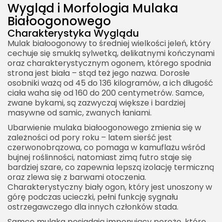
Wygląd i Morfologia Mulaka
Białoogonowego
Charakterystyka Wyglądu
Mulak białoogonowy to średniej wielkości jeleń, który
cechuje się smukłą sylwetką, delikatnymi kończynami
oraz charakterystycznym ogonem, którego spodnia
strona jest biała – stąd też jego nazwa. Dorosłe
osobniki ważą od 45 do 136 kilogramów, a ich długość
ciała waha się od 160 do 200 centymetrów. Samce,
zwane bykami, są zazwyczaj większe i bardziej
masywne od samic, zwanych łaniami.
Ubarwienie mulaka białoogonowego zmienia się w
zależności od pory roku – latem sierść jest
czerwonobrązowa, co pomaga w kamuflażu wśród
bujnej roślinności, natomiast zimą futro staje się
bardziej szare, co zapewnia lepszą izolację termiczną
oraz zlewa się z barwami otoczenia.
Charakterystyczny biały ogon, który jest unoszony w
górę podczas ucieczki, pełni funkcję sygnału
ostrzegawczego dla innych członków stada.
Samce mulaka posiadają imponujący poroże, które