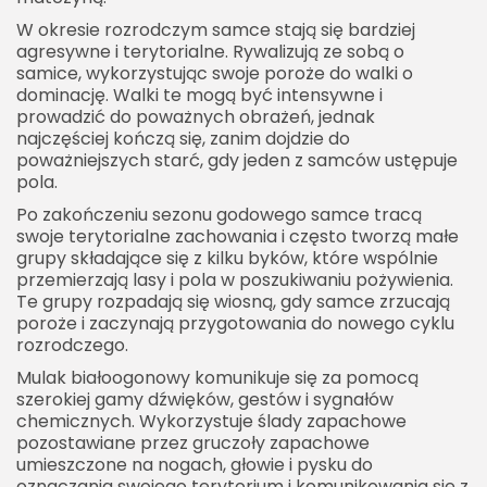
W okresie rozrodczym samce stają się bardziej
agresywne i terytorialne. Rywalizują ze sobą o
samice, wykorzystując swoje poroże do walki o
dominację. Walki te mogą być intensywne i
prowadzić do poważnych obrażeń, jednak
najczęściej kończą się, zanim dojdzie do
poważniejszych starć, gdy jeden z samców ustępuje
pola.
Po zakończeniu sezonu godowego samce tracą
swoje terytorialne zachowania i często tworzą małe
grupy składające się z kilku byków, które wspólnie
przemierzają lasy i pola w poszukiwaniu pożywienia.
Te grupy rozpadają się wiosną, gdy samce zrzucają
poroże i zaczynają przygotowania do nowego cyklu
rozrodczego.
Mulak białoogonowy komunikuje się za pomocą
szerokiej gamy dźwięków, gestów i sygnałów
chemicznych. Wykorzystuje ślady zapachowe
pozostawiane przez gruczoły zapachowe
umieszczone na nogach, głowie i pysku do
oznaczania swojego terytorium i komunikowania się z