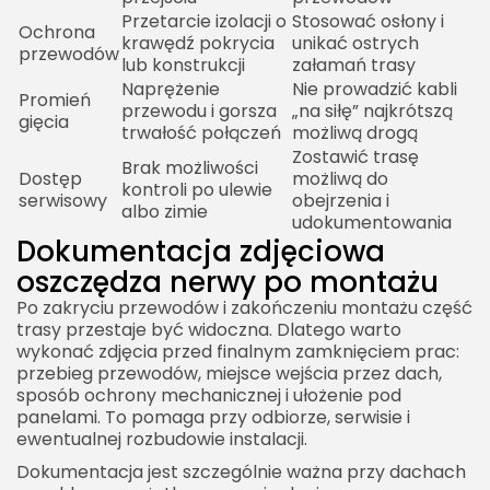
Przetarcie izolacji o
Stosować osłony i
Ochrona
krawędź pokrycia
unikać ostrych
przewodów
lub konstrukcji
załamań trasy
Naprężenie
Nie prowadzić kabli
Promień
przewodu i gorsza
„na siłę” najkrótszą
gięcia
trwałość połączeń
możliwą drogą
Zostawić trasę
Brak możliwości
Dostęp
możliwą do
kontroli po ulewie
serwisowy
obejrzenia i
albo zimie
udokumentowania
Dokumentacja zdjęciowa
oszczędza nerwy po montażu
Po zakryciu przewodów i zakończeniu montażu część
trasy przestaje być widoczna. Dlatego warto
wykonać zdjęcia przed finalnym zamknięciem prac:
przebieg przewodów, miejsce wejścia przez dach,
sposób ochrony mechanicznej i ułożenie pod
panelami. To pomaga przy odbiorze, serwisie i
ewentualnej rozbudowie instalacji.
Dokumentacja jest szczególnie ważna przy dachach