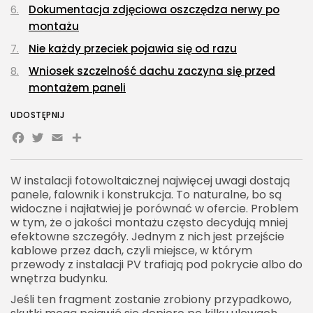
Dokumentacja zdjęciowa oszczędza nerwy po
montażu
Nie każdy przeciek pojawia się od razu
Wniosek szczelność dachu zaczyna się przed
montażem paneli
UDOSTĘPNIJ
Facebook
Twitter
Email
Share
W instalacji fotowoltaicznej najwięcej uwagi dostają
panele, falownik i konstrukcja. To naturalne, bo są
widoczne i najłatwiej je porównać w ofercie. Problem
w tym, że o jakości montażu często decydują mniej
efektowne szczegóły. Jednym z nich jest przejście
kablowe przez dach, czyli miejsce, w którym
przewody z instalacji PV trafiają pod pokrycie albo do
wnętrza budynku.
Jeśli ten fragment zostanie zrobiony przypadkowo,