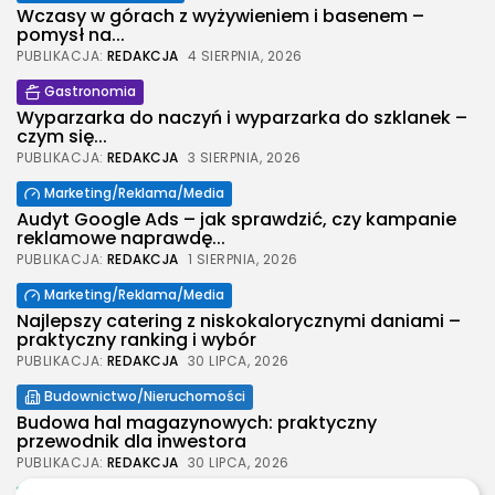
Wczasy w górach z wyżywieniem i basenem –
pomysł na...
PUBLIKACJA:
REDAKCJA
4 SIERPNIA, 2026
Gastronomia
Wyparzarka do naczyń i wyparzarka do szklanek –
czym się...
PUBLIKACJA:
REDAKCJA
3 SIERPNIA, 2026
Marketing/Reklama/Media
Audyt Google Ads – jak sprawdzić, czy kampanie
reklamowe naprawdę...
PUBLIKACJA:
REDAKCJA
1 SIERPNIA, 2026
Marketing/Reklama/Media
2026 Legolas Wszelkie prawa zastrzeżone.
Najlepszy catering z niskokalorycznymi daniami –
Treści umieszczone na stronie chronione są
praktyczny ranking i wybór
prawem autorskim.
PUBLIKACJA:
REDAKCJA
30 LIPCA, 2026
Budownictwo/Nieruchomości
Budowa hal magazynowych: praktyczny
przewodnik dla inwestora
PUBLIKACJA:
REDAKCJA
30 LIPCA, 2026