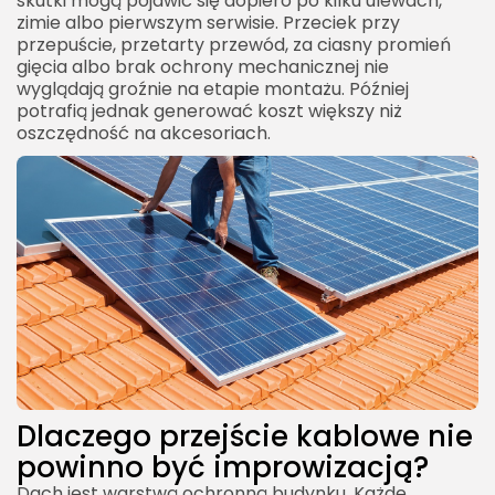
skutki mogą pojawić się dopiero po kilku ulewach,
zimie albo pierwszym serwisie. Przeciek przy
przepuście, przetarty przewód, za ciasny promień
gięcia albo brak ochrony mechanicznej nie
wyglądają groźnie na etapie montażu. Później
potrafią jednak generować koszt większy niż
oszczędność na akcesoriach.
Dlaczego przejście kablowe nie
powinno być improwizacją?
Dach jest warstwą ochronną budynku. Każde