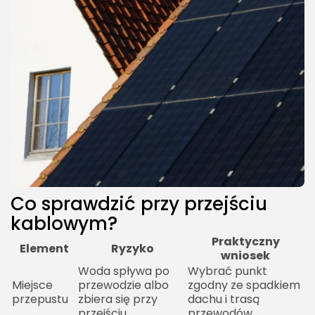
Co sprawdzić przy przejściu
kablowym?
Praktyczny
Element
Ryzyko
wniosek
Woda spływa po
Wybrać punkt
Miejsce
przewodzie albo
zgodny ze spadkiem
przepustu
zbiera się przy
dachu i trasą
przejściu
przewodów