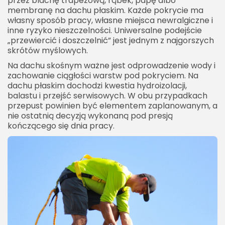
przez blachę trapezową, rąbek, papę albo
membranę na dachu płaskim. Każde pokrycie ma
własny sposób pracy, własne miejsca newralgiczne i
inne ryzyko nieszczelności. Uniwersalne podejście
„przewiercić i doszczelnić” jest jednym z najgorszych
skrótów myślowych.
Na dachu skośnym ważne jest odprowadzenie wody i
zachowanie ciągłości warstw pod pokryciem. Na
dachu płaskim dochodzi kwestia hydroizolacji,
balastu i przejść serwisowych. W obu przypadkach
przepust powinien być elementem zaplanowanym, a
nie ostatnią decyzją wykonaną pod presją
kończącego się dnia pracy.