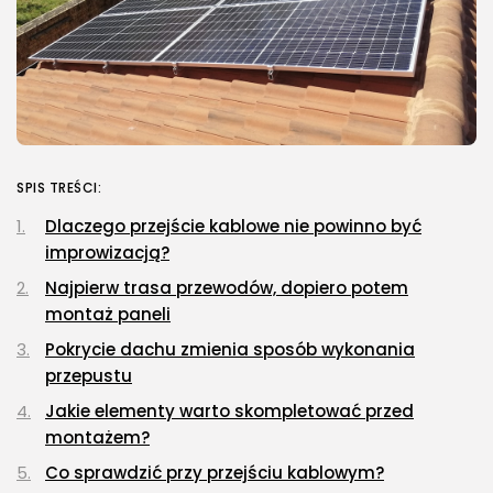
SPIS TREŚCI:
Dlaczego przejście kablowe nie powinno być
improwizacją?
Najpierw trasa przewodów, dopiero potem
montaż paneli
Pokrycie dachu zmienia sposób wykonania
przepustu
Jakie elementy warto skompletować przed
montażem?
Co sprawdzić przy przejściu kablowym?