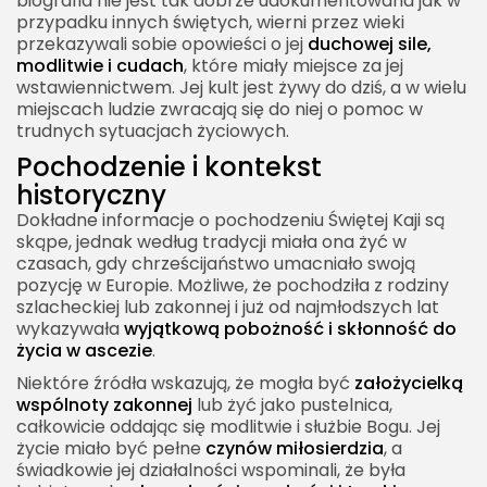
biografia nie jest tak dobrze udokumentowana jak w
przypadku innych świętych, wierni przez wieki
przekazywali sobie opowieści o jej
duchowej sile,
modlitwie i cudach
, które miały miejsce za jej
wstawiennictwem. Jej kult jest żywy do dziś, a w wielu
miejscach ludzie zwracają się do niej o pomoc w
trudnych sytuacjach życiowych.
Pochodzenie i kontekst
historyczny
Dokładne informacje o pochodzeniu Świętej Kaji są
skąpe, jednak według tradycji miała ona żyć w
czasach, gdy chrześcijaństwo umacniało swoją
pozycję w Europie. Możliwe, że pochodziła z rodziny
szlacheckiej lub zakonnej i już od najmłodszych lat
wykazywała
wyjątkową pobożność i skłonność do
życia w ascezie
.
Niektóre źródła wskazują, że mogła być
założycielką
wspólnoty zakonnej
lub żyć jako pustelnica,
całkowicie oddając się modlitwie i służbie Bogu. Jej
życie miało być pełne
czynów miłosierdzia
, a
świadkowie jej działalności wspominali, że była