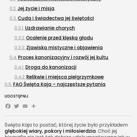
Jej życie i misja
Cuda i świadectwa jej świętości
Uzdrawianie chorych
Ocalenie przed klęską głodu
Zjawiska mistyczne i objawienia
Proces kanonizacyjny i rozwój jej kultu
Droga do kanonizacji
Relikwie i miejsca pielgrzymkowe
FAQ Święta Kaja – najczęstsze pytania
UDOSTĘPNIJ
Facebook
Twitter
Email
Share
Święta Kaja to postać, której życie było przykładem
głębokiej wiary, pokory i miłosierdzia
. Choć jej