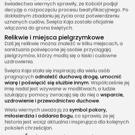
świadectwa wiernych sprawiły, że Kościół podjął
decyzję o rozpoczęciu procesu beatyfikacyjnego. Po
dokładnym zbadaniu jej życia oraz potwierdzeniu
uznanych cudów, Święta Kaja została oficjalnie
włączona do grona świętych.
Relikwie i miejsca pielgrzymkowe
Dziś jej relikwie można znaleźć w kilku miejscach, a
sanktuaria poświęcone jej osobie przyciągają
pielgrzymów, którzy modlą się o łaski i cudowne
uzdrowienia.
Święta Kaja stała się inspiracją dla wielu osób
pragnących
odnaleźć duchową drogę, umocnić
wiarę i poświęcić się służbie innym
. Współcześnie jej
imię nadal jest wzywane w modlitwach, a ludzie
szukający pomocy zwracają się do niej o
wsparcie,
uzdrowienie i przewodnictwo duchowe
.
Wielu wiernych uważa ją za
symbol pokory,
miłosierdzia i oddania Bogu
, co sprawia, że jej
historia jest wciąż aktualna i inspirująca dla kolejnych
pokoleń chrześcijan.