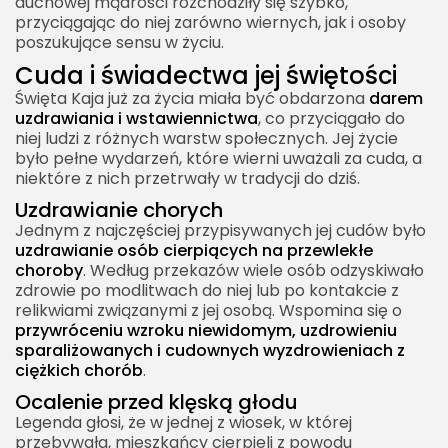
duchowej mądrości rozchodziły się szybko,
przyciągając do niej zarówno wiernych, jak i osoby
poszukujące sensu w życiu.
Cuda i świadectwa jej świętości
Święta Kaja już za życia miała być obdarzona
darem
uzdrawiania i wstawiennictwa
, co przyciągało do
niej ludzi z różnych warstw społecznych. Jej życie
było pełne wydarzeń, które wierni uważali za cuda, a
niektóre z nich przetrwały w tradycji do dziś.
Uzdrawianie chorych
Jednym z najczęściej przypisywanych jej cudów było
uzdrawianie osób cierpiących na przewlekłe
choroby
. Według przekazów wiele osób odzyskiwało
zdrowie po modlitwach do niej lub po kontakcie z
relikwiami związanymi z jej osobą. Wspomina się o
przywróceniu wzroku niewidomym, uzdrowieniu
sparaliżowanych i cudownych wyzdrowieniach z
ciężkich chorób
.
Ocalenie przed klęską głodu
Legenda głosi, że w jednej z wiosek, w której
przebywała, mieszkańcy cierpieli z powodu