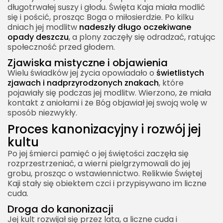
długotrwałej suszy i głodu. Święta Kaja miała modlić
się i pościć, prosząc Boga o miłosierdzie. Po kilku
dniach jej modlitw
nadeszły długo oczekiwane
opady deszczu
, a plony zaczęły się odradzać, ratując
społeczność przed głodem.
Zjawiska mistyczne i objawienia
Wielu świadków jej życia opowiadało o
świetlistych
zjawach i nadprzyrodzonych znakach
, które
pojawiały się podczas jej modlitw. Wierzono, że miała
kontakt z aniołami i że Bóg objawiał jej swoją wolę w
sposób niezwykły.
Proces kanonizacyjny i rozwój jej
kultu
Po jej śmierci pamięć o jej świętości zaczęła się
rozprzestrzeniać, a wierni pielgrzymowali do jej
grobu, prosząc o wstawiennictwo. Relikwie Świętej
Kaji stały się obiektem czci i przypisywano im liczne
cuda.
Droga do kanonizacji
Jej kult rozwijał się przez lata, a liczne cuda i