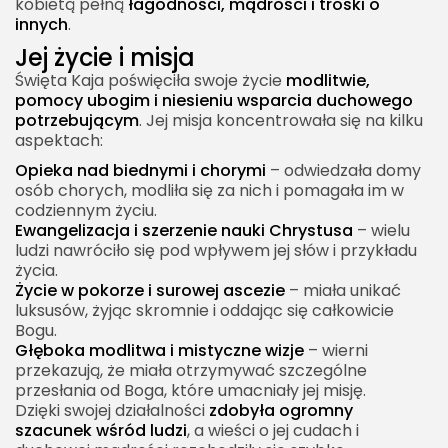
kobietą pełną
łagodności, mądrości i troski o
innych
.
Jej życie i misja
Święta Kaja poświęciła swoje życie
modlitwie,
pomocy ubogim i niesieniu wsparcia duchowego
potrzebującym
. Jej misja koncentrowała się na kilku
aspektach:
Opieka nad biednymi i chorymi
– odwiedzała domy
osób chorych, modliła się za nich i pomagała im w
codziennym życiu.
Ewangelizacja i szerzenie nauki Chrystusa
– wielu
ludzi nawróciło się pod wpływem jej słów i przykładu
życia.
Życie w pokorze i surowej ascezie
– miała unikać
luksusów, żyjąc skromnie i oddając się całkowicie
Bogu.
Głęboka modlitwa i mistyczne wizje
– wierni
przekazują, że miała otrzymywać szczególne
przesłania od Boga, które umacniały jej misję.
Dzięki swojej działalności
zdobyła ogromny
szacunek wśród ludzi
, a wieści o jej cudach i