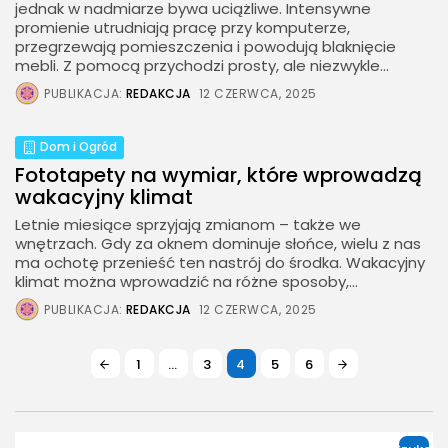
jednak w nadmiarze bywa uciążliwe. Intensywne
promienie utrudniają pracę przy komputerze,
przegrzewają pomieszczenia i powodują blaknięcie
mebli. Z pomocą przychodzi prosty, ale niezwykle...
PUBLIKACJA:
REDAKCJA
12 CZERWCA, 2025
Dom i Ogród
Fototapety na wymiar, które wprowadzą
wakacyjny klimat
Letnie miesiące sprzyjają zmianom – także we
wnętrzach. Gdy za oknem dominuje słońce, wielu z nas
ma ochotę przenieść ten nastrój do środka. Wakacyjny
klimat można wprowadzić na różne sposoby,...
PUBLIKACJA:
REDAKCJA
12 CZERWCA, 2025
1
…
3
4
5
6