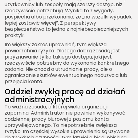
użytkownicy lub zespoły mają szerszy dostęp, niż
rzeczywiście potrzebują. Wynika to z wygody,
pośpiechu albo przekonania, że „na wszelki wypadek
lepiej zostawić więcej”. Z perspektywy
bezpieczeństwa to jedna z najniebezpieczniejszych
praktyk.
Im większy zakres uprawnień, tym większa
powierzchnia ryzyka. Dlatego dobrą zasadą jest
przyznawanie tylko takiego dostępu, jaki jest
rzeczywiście potrzebny do wykonania konkretnego
zadania. Nie chodzi o utrudnianie pracy, ale o
ograniczanie skutków ewentualnego nadużycia lub
przejęcia konta.
Oddziel zwykłą pracę od działań
administracyjnych
To ważna zasada, o której wiele organizacji
zapomina. Administrator nie powinien wykonywać
codziennej pracy biurowej z poziomu konta
uprzywilejowanego. To niepotrzebnie zwiększa
ryzyko. Im częściej wysokie uprawnienia są używane
do zwykłych czynności, tym łatwiej o błąd, phishing