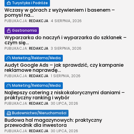
Turystyka i Podróże
Wczasy w górach z wyżywieniem i basenem –
pomysł na...
PUBLIKACJA:
REDAKCJA
4 SIERPNIA, 2026
Gastronomia
Wyparzarka do naczyń i wyparzarka do szklanek –
czym się...
PUBLIKACJA:
REDAKCJA
3 SIERPNIA, 2026
Marketing/Reklama/Media
Audyt Google Ads – jak sprawdzić, czy kampanie
reklamowe naprawdę...
PUBLIKACJA:
REDAKCJA
1 SIERPNIA, 2026
2026 Legolas Wszelkie prawa zastrzeżone.
Marketing/Reklama/Media
Treści umieszczone na stronie chronione są
Najlepszy catering z niskokalorycznymi daniami –
prawem autorskim.
praktyczny ranking i wybór
PUBLIKACJA:
REDAKCJA
30 LIPCA, 2026
Budownictwo/Nieruchomości
Budowa hal magazynowych: praktyczny
przewodnik dla inwestora
PUBLIKACJA:
REDAKCJA
30 LIPCA, 2026