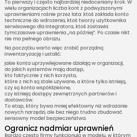
To pierwszy i często najbardziej niedoceniany krok. W
wielu organizacjach liczba kont z podwyższonymi
uprawnieniami rośnie przez lata: ktoś zakłada konto
techniczne do wdrożenia, ktoś tworzy użytkownika
serwisowego dla integratora, ktoś zostawia
tymczasowe uprawnienia „na później”. Po czasie nikt
nie ma pełnego obrazu.
Na początku warto więc zrobić porządną
inwentaryzację i ustalić:
jakie konta uprzywilejowane działają w organizacji,
do jakich systemów mają dostęp,
kto faktycznie z nich korzysta,
które z nich są stale używane, a które tylko istnieją,
czy są konta współdzielone,
czy istnieją dostępy zewnętrznych partnerów i
dostawców.
To etap, który bywa mniej efektowny niż wdrażanie
nowych narzędzi, ale bez niego trudno zbudować
sensowny model bezpieczeństwa.
Ogranicz nadmiar uprawnień
Bardzo często firmy funkcjonują w modelu, w którym