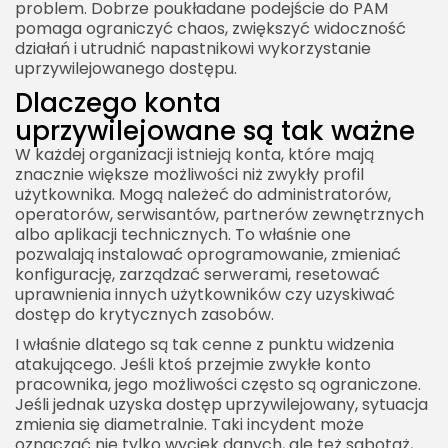
problem. Dobrze poukładane podejście do PAM
po incydencie
pomaga ograniczyć chaos, zwiększyć widoczność
działań i utrudnić napastnikowi wykorzystanie
uprzywilejowanego dostępu.
Dlaczego konta
uprzywilejowane są tak ważne
W każdej organizacji istnieją konta, które mają
znacznie większe możliwości niż zwykły profil
użytkownika. Mogą należeć do administratorów,
operatorów, serwisantów, partnerów zewnętrznych
albo aplikacji technicznych. To właśnie one
pozwalają instalować oprogramowanie, zmieniać
konfigurację, zarządzać serwerami, resetować
uprawnienia innych użytkowników czy uzyskiwać
dostęp do krytycznych zasobów.
I właśnie dlatego są tak cenne z punktu widzenia
atakującego. Jeśli ktoś przejmie zwykłe konto
pracownika, jego możliwości często są ograniczone.
Jeśli jednak uzyska dostęp uprzywilejowany, sytuacja
zmienia się diametralnie. Taki incydent może
oznaczać nie tylko wyciek danych, ale też sabotaż,