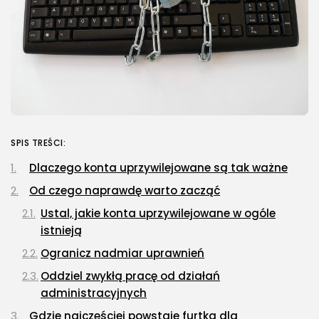
SPIS TREŚCI:
Dlaczego konta uprzywilejowane są tak ważne
Od czego naprawdę warto zacząć
Ustal, jakie konta uprzywilejowane w ogóle
istnieją
Ogranicz nadmiar uprawnień
Oddziel zwykłą pracę od działań
administracyjnych
Gdzie najczęściej powstaje furtka dla