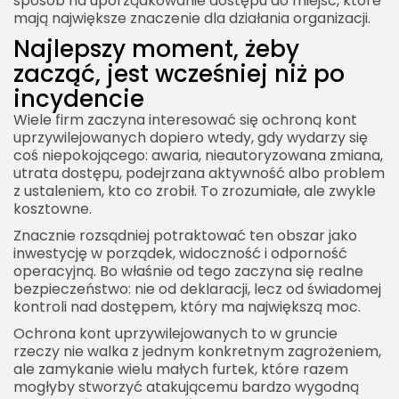
sposób na uporządkowanie dostępu do miejsc, które
mają największe znaczenie dla działania organizacji.
Najlepszy moment, żeby
zacząć, jest wcześniej niż po
incydencie
Wiele firm zaczyna interesować się ochroną kont
uprzywilejowanych dopiero wtedy, gdy wydarzy się
coś niepokojącego: awaria, nieautoryzowana zmiana,
utrata dostępu, podejrzana aktywność albo problem
z ustaleniem, kto co zrobił. To zrozumiałe, ale zwykle
kosztowne.
Znacznie rozsądniej potraktować ten obszar jako
inwestycję w porządek, widoczność i odporność
operacyjną. Bo właśnie od tego zaczyna się realne
bezpieczeństwo: nie od deklaracji, lecz od świadomej
kontroli nad dostępem, który ma największą moc.
Ochrona kont uprzywilejowanych to w gruncie
rzeczy nie walka z jednym konkretnym zagrożeniem,
ale zamykanie wielu małych furtek, które razem
mogłyby stworzyć atakującemu bardzo wygodną