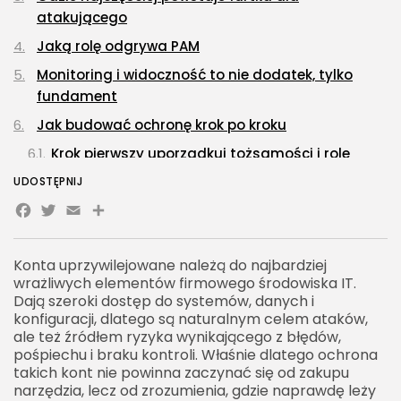
atakującego
Jaką rolę odgrywa PAM
Monitoring i widoczność to nie dodatek, tylko
fundament
Jak budować ochronę krok po kroku
Krok pierwszy uporządkuj tożsamości i role
Krok drugi wprowadź silniejsze uwierzytelnianie
UDOSTĘPNIJ
Facebook
Twitter
Email
Share
Krok trzeci odejdź od kont współdzielonych
Krok czwarty ogranicz dostęp stały
Konta uprzywilejowane należą do najbardziej
Krok piąty monitoruj sesje i analizuj
wrażliwych elementów firmowego środowiska IT.
odstępstwa
Dają szeroki dostęp do systemów, danych i
konfiguracji, dlatego są naturalnym celem ataków,
A co z konkretnymi narzędziami
ale też źródłem ryzyka wynikającego z błędów,
Dlaczego ten temat jest ważny także dla mniej
pośpiechu i braku kontroli. Właśnie dlatego ochrona
technicznych osób
takich kont nie powinna zaczynać się od zakupu
narzędzia, lecz od zrozumienia, gdzie naprawdę leży
Najlepszy moment, żeby zacząć, jest wcześniej niż