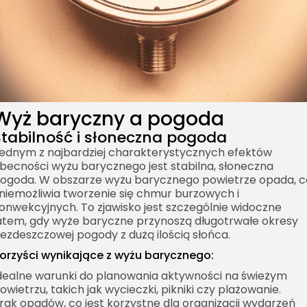
Wyż baryczny a pogoda
Stabilność i słoneczna pogoda
ednym z najbardziej charakterystycznych efektów
becności wyżu barycznego jest stabilna, słoneczna
ogoda. W obszarze wyżu barycznego powietrze opada, c
niemożliwia tworzenie się chmur burzowych i
onwekcyjnych. To zjawisko jest szczególnie widoczne
atem, gdy wyże baryczne przynoszą długotrwałe okresy
ezdeszczowej pogody z dużą ilością słońca.
orzyści wynikające z wyżu barycznego:
dealne warunki do planowania aktywności na świeżym
owietrzu, takich jak wycieczki, pikniki czy plażowanie.
rak opadów, co jest korzystne dla organizacji wydarzeń