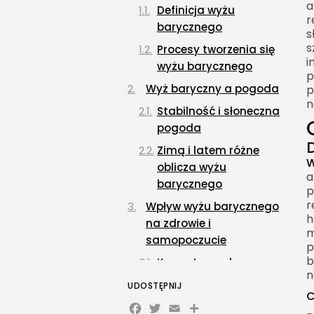
a
Definicja wyżu
r
barycznego
s
s
Procesy tworzenia się
i
wyżu barycznego
p
Wyż baryczny a pogoda
p
n
Stabilność i słoneczna
pogoda
Zimą i latem różne
W
oblicza wyżu
a
barycznego
p
r
Wpływ wyżu barycznego
h
na zdrowie i
m
samopoczucie
p
b
Korzystny wpływ na
n
zdrowie psychiczne
UDOSTĘPNIJ
C
Wpływ na układ
Facebook
Twitter
Email
Share