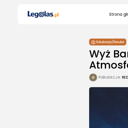
Search
Strona g
for:
Edukacja/Nauka
Wyż Bar
Atmosf
PUBLIKACJA:
RE