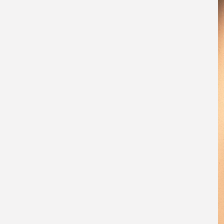
Wyż baryczny w kulturze i
języku
Symbolika wyżu
barycznego
Wyż baryczny w
przysłowiach i
powiedzeniach
Podsumowanie Wyż
baryczny jako przyjaciel
pogody