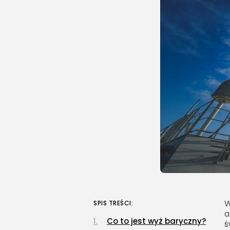
W
SPIS TREŚCI:
a
Co to jest wyż baryczny?
ś