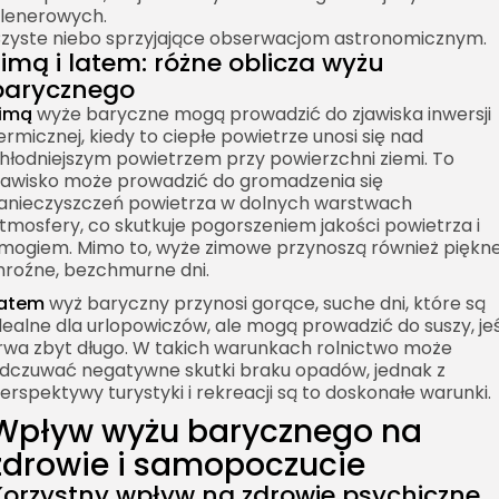
lenerowych.
zyste niebo sprzyjające obserwacjom astronomicznym.
Zimą i latem: różne oblicza wyżu
barycznego
imą
wyże baryczne mogą prowadzić do zjawiska inwersji
ermicznej, kiedy to ciepłe powietrze unosi się nad
hłodniejszym powietrzem przy powierzchni ziemi. To
jawisko może prowadzić do gromadzenia się
anieczyszczeń powietrza w dolnych warstwach
tmosfery, co skutkuje pogorszeniem jakości powietrza i
mogiem. Mimo to, wyże zimowe przynoszą również piękne
roźne, bezchmurne dni.
atem
wyż baryczny przynosi gorące, suche dni, które są
dealne dla urlopowiczów, ale mogą prowadzić do suszy, jeś
rwa zbyt długo. W takich warunkach rolnictwo może
dczuwać negatywne skutki braku opadów, jednak z
erspektywy turystyki i rekreacji są to doskonałe warunki.
Wpływ wyżu barycznego na
zdrowie i samopoczucie
Korzystny wpływ na zdrowie psychiczne