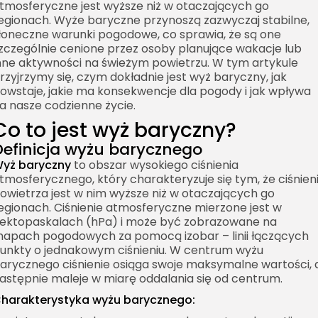
tmosferyczne jest wyższe niż w otaczających go
egionach. Wyże baryczne przynoszą zazwyczaj stabilne,
łoneczne warunki pogodowe, co sprawia, że są one
zczególnie cenione przez osoby planujące wakacje lub
nne aktywności na świeżym powietrzu. W tym artykule
rzyjrzymy się, czym dokładnie jest wyż baryczny, jak
owstaje, jakie ma konsekwencje dla pogody i jak wpływa
a nasze codzienne życie.
Co to jest wyż baryczny?
Definicja wyżu barycznego
yż baryczny
to obszar wysokiego ciśnienia
tmosferycznego, który charakteryzuje się tym, że ciśnien
owietrza jest w nim wyższe niż w otaczających go
egionach. Ciśnienie atmosferyczne mierzone jest w
ektopaskalach (hPa) i może być zobrazowane na
apach pogodowych za pomocą izobar – linii łączących
unkty o jednakowym ciśnieniu. W centrum wyżu
arycznego ciśnienie osiąga swoje maksymalne wartości, 
astępnie maleje w miarę oddalania się od centrum.
harakterystyka wyżu barycznego: