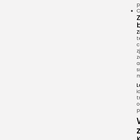
p
C
Z
t
c
z
z
a
s
m
L
i
t
o
p