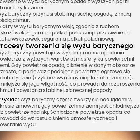
owietrze w wyżu barycznym opada z wyższych partii
tmosfery ku ziemi.
yż baryczny przynosi stabilną i suchą pogodę, z małą
lością chmur.
iatry w wyżu barycznym wieją zgodnie z ruchem
skazówek zegara na półkuli północnej i przeciwnie do
uchu wskazówek zegara na półkuli południowej.
Procesy tworzenia się wyżu barycznego
yż baryczny powstaje w wyniku procesu opadania
owietrza z wyższych warstw atmosfery ku powierzchni
iemi. Gdy powietrze opada, ciśnienie w danym obszarze
zrasta, a ponieważ opadające powietrze ogrzewa się
diabatycznie (czyli bez wymiany ciepła z otoczeniem),
mniejsza się jego wilgotność, co prowadzi do rozproszeni
hmur i powstania stabilnej, słonecznej pogody.
rzykład:
Wyż baryczny często tworzy się nad lądami w
kresie zimowym, gdy powierzchnia ziemi jest chłodniejsza
iż powietrze nad nią. Schłodzone powietrze opada, co
rowadzi do wzrostu ciśnienia atmosferycznego i
owstania wyżu.