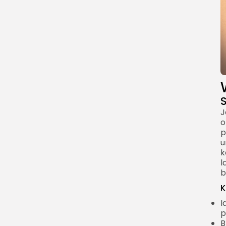
J
o
p
u
k
l
b
K
I
p
B