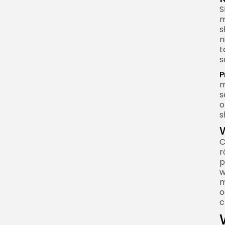
S
m
s
n
t
s
P
m
s
o
s
C
r
p
w
m
o
c