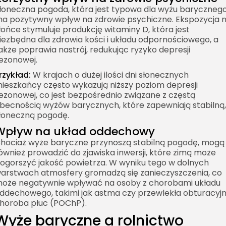
łoneczna pogoda, która jest typowa dla wyżu barycznego
a pozytywny wpływ na zdrowie psychiczne. Ekspozycja 
łońce stymuluje produkcję witaminy D, która jest
iezbędna dla zdrowia kości i układu odpornościowego, a
akże poprawia nastrój, redukując ryzyko depresji
ezonowej.
rzykład:
W krajach o dużej ilości dni słonecznych
ieszkańcy często wykazują niższy poziom depresji
ezonowej, co jest bezpośrednio związane z częstą
becnością wyżów barycznych, które zapewniają stabilną,
łoneczną pogodę.
Wpływ na układ oddechowy
hociaż wyże baryczne przynoszą stabilną pogodę, mogą
ównież prowadzić do zjawiska inwersji, które zimą może
ogorszyć jakość powietrza. W wyniku tego w dolnych
arstwach atmosfery gromadzą się zanieczyszczenia, co
oże negatywnie wpływać na osoby z chorobami układu
ddechowego, takimi jak astma czy przewlekła obturacyj
horoba płuc (POChP).
Wyże baryczne a rolnictwo