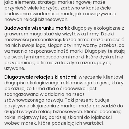
jako elementu strategii marketingowej może
przynieść wiele korzyści, zarówno w kontekście
budowania świadomości marki, jak i nawiązywania
nowych relacji biznesowych.
Budowanie wizerunku marki:
długopisy ekologiczne z
grawerem mogą stać się wizytówką firmy. Dzięki
możliwości personalizacji, każda firma może umieścić
na nich swoje logo, slogan czy inny ważny przekaz, co
wzmacnia rozpoznawalność marki. Długopisy te stają
się swoistymi ambasadorami marki, które dyskretnie
przypominają o firmie za każdym razem, gdy są
używane.
Długotrwałe relacje z klientami:
wręczenie klientowi
długopisu ekologicznego reklamowego to gest, który
pokazuje, że firma dba o środowisko i jest
zaangażowana w działania na rzecz
zrównoważonego rozwoju. Taki prezent buduje
pozytywne skojarzenia z marką i może prowadzić do
długotrwałych relacji biznesowych. Klienci doceniają
takie inicjatywy i są bardziej skłonni do lojalności
wobec marek, które podzielają ich wartości.