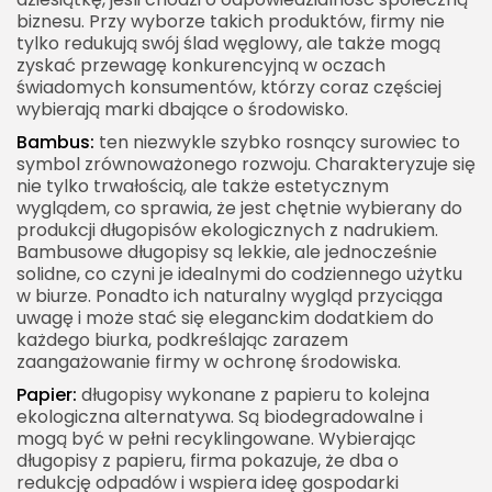
biznesu. Przy wyborze takich produktów, firmy nie
tylko redukują swój ślad węglowy, ale także mogą
zyskać przewagę konkurencyjną w oczach
świadomych konsumentów, którzy coraz częściej
wybierają marki dbające o środowisko.
Bambus:
ten niezwykle szybko rosnący surowiec to
symbol zrównoważonego rozwoju. Charakteryzuje się
nie tylko trwałością, ale także estetycznym
wyglądem, co sprawia, że jest chętnie wybierany do
produkcji długopisów ekologicznych z nadrukiem.
Bambusowe długopisy są lekkie, ale jednocześnie
solidne, co czyni je idealnymi do codziennego użytku
w biurze. Ponadto ich naturalny wygląd przyciąga
uwagę i może stać się eleganckim dodatkiem do
każdego biurka, podkreślając zarazem
zaangażowanie firmy w ochronę środowiska.
Papier:
długopisy wykonane z papieru to kolejna
ekologiczna alternatywa. Są biodegradowalne i
mogą być w pełni recyklingowane. Wybierając
długopisy z papieru, firma pokazuje, że dba o
redukcję odpadów i wspiera ideę gospodarki