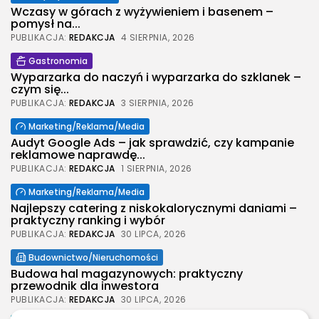
Wczasy w górach z wyżywieniem i basenem –
pomysł na...
PUBLIKACJA:
REDAKCJA
4 SIERPNIA, 2026
Gastronomia
Wyparzarka do naczyń i wyparzarka do szklanek –
czym się...
PUBLIKACJA:
REDAKCJA
3 SIERPNIA, 2026
Marketing/Reklama/Media
Audyt Google Ads – jak sprawdzić, czy kampanie
reklamowe naprawdę...
PUBLIKACJA:
REDAKCJA
1 SIERPNIA, 2026
Marketing/Reklama/Media
Najlepszy catering z niskokalorycznymi daniami –
praktyczny ranking i wybór
PUBLIKACJA:
REDAKCJA
30 LIPCA, 2026
Budownictwo/Nieruchomości
Budowa hal magazynowych: praktyczny
przewodnik dla inwestora
2026 Legolas Wszelkie prawa zastrzeżone.
PUBLIKACJA:
REDAKCJA
30 LIPCA, 2026
Treści umieszczone na stronie chronione są