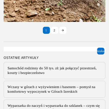
oraz w formowaniu skał osadowych. W artykule przyjrzymy się,
czym jest sedymentacja, jakie są jej rodzaje, jak...
PUBLIKACJA:
REDAKCJA LEGOLAS
8 PAŹDZIERNIKA, 2024
Edukacja/Nauka
Ekologia
Finanse/Biznes
1
2
Gospodarka/Przemysł
Turystyka i Podróże
Rekultywacja – Przywracanie Życia
Zdegradowanym Obszarom
Szukaj
Rekultywacja to proces, który odgrywa kluczową rolę w ochronie
OSTATNIE ARTYKUŁY
środowiska i zrównoważonym rozwoju. Polega on na
przywracaniu wartości użytkowych i przyrodniczych terenów
Samochód rodzinny do 50 tys. zł: jak połączyć przestrzeń,
zdegradowanych przez działalność człowieka, takich jak kopalnie,
koszty i bezpieczeństwo
składowiska...
PUBLIKACJA:
REDAKCJA
5 PAŹDZIERNIKA, 2024
Wczasy w górach z wyżywieniem i basenem – pomysł na
komfortowy wypoczynek w Górach Izerskich
Wyparzarka do naczyń i wyparzarka do szklanek – czym się