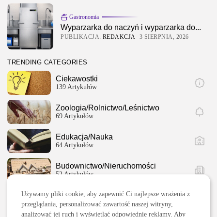
Gastronomia
Wyparzarka do naczyń i wyparzarka do...
PUBLIKACJA:
REDAKCJA
3 SIERPNIA, 2026
TRENDING CATEGORIES
Ciekawostki
139 Artykułów
2026 Legolas Wszelkie prawa zastrzeżone. Treści
Zoologia/Rolnictwo/Leśnictwo
umieszczone na stronie chronione są prawem
69 Artykułów
autorskim.
Edukacja/Nauka
64 Artykułów
Budownictwo/Nieruchomości
52 Artykułów
Używamy pliki cookie, aby zapewnić Ci najlepsze wrażenia z
Dom i Ogród
51 Artykułów
przeglądania, personalizować zawartość naszej witryny,
analizować jej ruch i wyświetlać odpowiednie reklamy. Aby