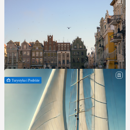
Turystyka i Podróże
Odkryj uroki stolicy Wielkopolski – gotowy plan
na weekendowy city...
Poznań to jedno z tych miast, które doskonale sprawdzają się jako
cel krótkiego, intensywnego wypoczynku. Bogata historia,
charakterystyczna architektura oraz rozwinięta oferta kulturalna i
gastronomiczna sprawiają, że weekendowy city break...
PUBLIKACJA:
REDAKCJA
27 LUTEGO, 2026