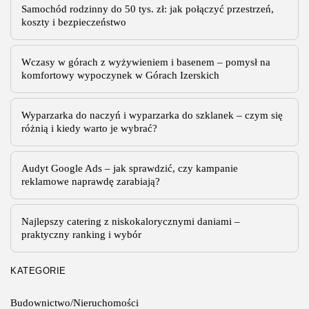
Samochód rodzinny do 50 tys. zł: jak połączyć przestrzeń,
przewożone w sposób zapewniający bezpieczeństwo produktu,
koszty i bezpieczeństwo
łatwą obsługę magazynową oraz sprawną dystrybucję. Każde
uszkodzenie...
PUBLIKACJA:
REDAKCJA
29 LIPCA, 2026
Wczasy w górach z wyżywieniem i basenem – pomysł na
komfortowy wypoczynek w Górach Izerskich
Wyparzarka do naczyń i wyparzarka do szklanek – czym się
różnią i kiedy warto je wybrać?
Audyt Google Ads – jak sprawdzić, czy kampanie
reklamowe naprawdę zarabiają?
Najlepszy catering z niskokalorycznymi daniami –
praktyczny ranking i wybór
KATEGORIE
Budownictwo/Nieruchomości