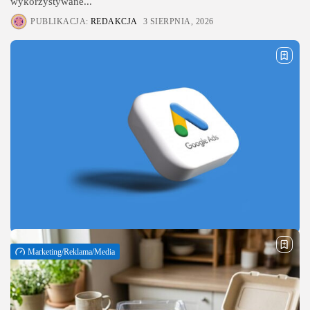
wykorzystywane...
PUBLIKACJA:
REDAKCJA
3 SIERPNIA, 2026
Marketing/Reklama/Media
Audyt Google Ads – jak sprawdzić, czy
kampanie reklamowe naprawdę...
Dobrze skonfigurowane kampanie Google Ads mogą skutecznie