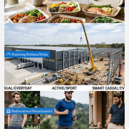
wspierać sprzedaż i pozyskiwanie klientów. Zanim jednak
zwiększysz budżet reklamowy, warto sprawdzić, czy reklamy
działają efektywnie. Właśnie temu służy profesjonalny audyt
Google Ads....
PUBLIKACJA:
REDAKCJA
1 SIERPNIA, 2026
Marketing/Reklama/Media
Najlepszy catering z niskokalorycznymi
daniami – praktyczny ranking i wybór
Czy da się jeść mniej kalorii i nadal czuć sytość oraz przyjemność
z jedzenia? Jak odróżnić marketingowe hasła od realnej jakości?
Ten przewodnik pokazuje, na co patrzeć, by wybrać catering,...
PUBLIKACJA:
REDAKCJA
30 LIPCA, 2026
Budownictwo/Nieruchomości
Budowa hal magazynowych: praktyczny
przewodnik dla inwestora