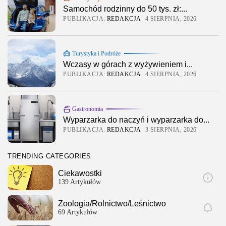
Samochód rodzinny do 50 tys. zł:...
PUBLIKACJA:
REDAKCJA
4 SIERPNIA, 2026
Turystyka i Podróże
Wczasy w górach z wyżywieniem i...
PUBLIKACJA:
REDAKCJA
4 SIERPNIA, 2026
Gastronomia
Wyparzarka do naczyń i wyparzarka do...
PUBLIKACJA:
REDAKCJA
3 SIERPNIA, 2026
TRENDING CATEGORIES
Ciekawostki
139 Artykułów
Zoologia/Rolnictwo/Leśnictwo
2026 Legolas Wszelkie prawa zastrzeżone. Treści
69 Artykułów
umieszczone na stronie chronione są prawem
autorskim.