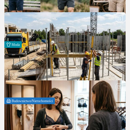
Planujesz inwestycję, która realnie zwiększy skalę Twojego
biznesu? Budowa hali magazynowej to decyzja, która szybko
przekłada się na wydajność operacyjną. Jednocześnie wymaga
chłodnej kalkulacji, dobrej koordynacji i znajomości rynku. W...
PUBLIKACJA:
REDAKCJA
30 LIPCA, 2026
Moda
Jak wybrać spodenki męskie na każdą okazję
Czy można połączyć wygodę, styl i funkcjonalność w jednym
elemencie garderoby? Spodenki męskie udowadniają, że tak — i
to bez kompromisów. Dobrze dobrany model potrafi poprawić
proporcje sylwetki i podnieść...
PUBLIKACJA:
REDAKCJA
30 LIPCA, 2026
Budownictwo/Nieruchomości
Wynajem szalunków stropowych na budowie –
praktyczny wybór i realne...
Czy można jednocześnie przyspieszyć budowę i ograniczyć
koszty inwestycji? Wynajem szalunków stropowych daje taką