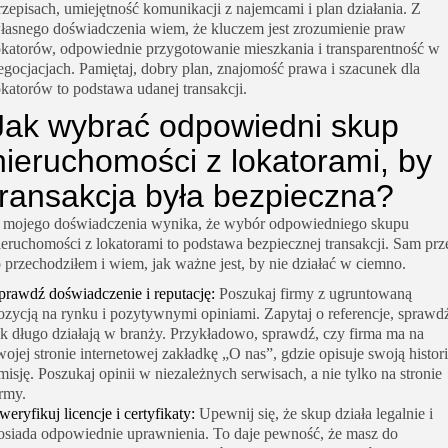
rzepisach, umiejętność komunikacji z najemcami i plan działania. Z
łasnego doświadczenia wiem, że kluczem jest zrozumienie praw
okatorów, odpowiednie przygotowanie mieszkania i transparentność w
egocjacjach. Pamiętaj, dobry plan, znajomość prawa i szacunek dla
okatorów to podstawa udanej transakcji.
Jak wybrać odpowiedni skup
nieruchomości z lokatorami, by
transakcja była bezpieczna?
 mojego doświadczenia wynika, że wybór odpowiedniego skupu
ieruchomości z lokatorami to podstawa bezpiecznej transakcji. Sam prz
o przechodziłem i wiem, jak ważne jest, by nie działać w ciemno.
prawdź doświadczenie i reputację:
Poszukaj firmy z ugruntowaną
ozycją na rynku i pozytywnymi opiniami. Zapytaj o referencje, sprawd
ak długo działają w branży. Przykładowo, sprawdź, czy firma ma na
wojej stronie internetowej zakładkę „O nas”, gdzie opisuje swoją histor
 misję. Poszukaj opinii w niezależnych serwisach, a nie tylko na stronie
irmy.
weryfikuj licencje i certyfikaty:
Upewnij się, że skup działa legalnie i
osiada odpowiednie uprawnienia. To daje pewność, że masz do