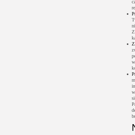
c
r
P
T
n
Z
k
Z
z
p
w
k
P
m
i
w
s
P
d
b