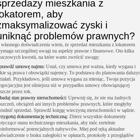
sprzedaży mieszkania z
lokatorem, aby
zmaksymalizować zyski i
uniknąć problemów prawnych?
 własnego doświadczenia wiem, że sprzedaż mieszkania z lokatorem
ymaga szczególnej uwagi na aspekty prawne i finansowe. Oto kilka
luczowych kwestii, na które warto zwrócić uwagę:
prawdź umowę najmu:
Ustal, czy umowa jest ważna, kiedy wygasa i
akie są prawa i obowiązki najemcy. To podstawa do planowania dalszy
ziałań. Przykładowo, jeśli umowa wygasa za miesiąc, Twoja pozycja
egocjacyjna jest silniejsza niż w przypadku umowy obowiązującej
eszcze przez rok.
badaj stan prawny nieruchomości:
Upewnij się, że nie ma żadnych
oszczeń, obciążeń ani innych problemów prawnych, które mogłyby
trudnić sprzedaż. Sprawdź księgę wieczystą nieruchomości w sądzie.
rzygotuj dokumentację techniczną:
Zbierz wszystkie dokumenty
otyczące stanu technicznego mieszkania, aby móc rzetelnie
oinformować potencjalnych nabywców. Miej pod ręką aktualne
aświadczenie o braku zaległości w opłatach, protokoły z przeglądów