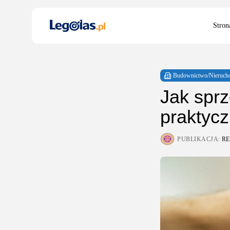
Search
Stron
for:
Budownictwo/Nieruch
Jak sprz
praktycz
PUBLIKACJA:
R