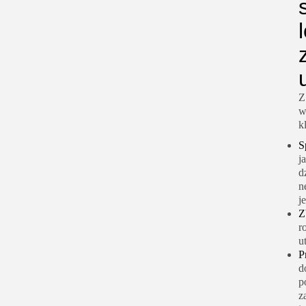
Z
w
k
S
j
d
n
j
Z
r
u
P
d
p
z