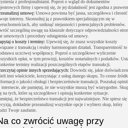
zynienia z profesjonalistami. Poproś o wgląd do dokumentów
ejestrowych firmy i upewnij się, że jej działalność jest zgodna z prawem
rzeanalizuj umowę:
Umowa powinna być jasna, szczegółowa i chronić
woje interesy. Skonsultuj ją z prawnikiem specjalizującym się w
ieruchomościach, aby uniknąć niejasności i potencjalnych problemów.
wróć szczególną uwagę na klauzule dotyczące odpowiedzialności stron
ar umownych i procedury odstąpienia od umowy.
apytaj o koszty i terminy:
Upewnij się, że znasz wszystkie koszty
wiązane z transakcją i realny harmonogram działań. Transparentność to
odstawa uczciwej współpracy. Poproś o szczegółowe wyliczenie
szystkich opłat, w tym prowizji, kosztów notarialnych i podatków. Ust
onkretne terminy realizacji poszczególnych etapów transakcji.
rzeczytaj opinie innych sprzedających:
Dowiedz się, jakie doświadczen
ieli inni właściciele, korzystając z usług danego skupu. To cenne źródł
nformacji o jakości obsługi i bezpieczeństwie transakcji. Poszukaj opinii
 internecie, ale pamiętaj, że nie wszystkie muszą być wiarygodne. Sku
ię na tych, które są szczegółowe i opisują konkretne sytuacje.
amiętaj, że bezpieczeństwo transakcji jest najważniejsze. Nie spiesz się
ecyzją, dokładnie przeanalizuj wszystkie opcje i wybierz skup, który
udzi Twoje zaufanie.
Na co zwrócić uwagę przy