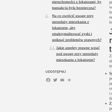
nieruchomości z lokatorami, by
p
w
transakcja była bezpieczna?
l
Na co zwrócić uwagę przy
n
sprzedaży mieszkania z
l
lokatorem, aby
zmaksymalizować zyski i
uniknąć problemów prawnych?
Jakie aspekty prawne wziąć
pod uwagę przy sprzedaży
Z
mieszkania z lokatorem?
n
t
UDOSTĘPNIJ
S
p
Facebook
Twitter
Email
Share
j
s
i
f
Z
p