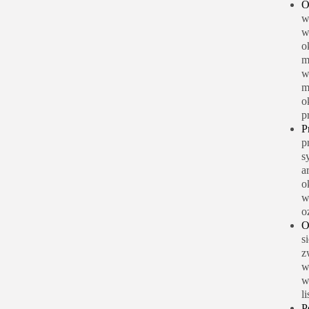
O
w
w
o
m
w
m
o
p
P
p
s
a
o
w
o
O
s
z
w
w
l
P