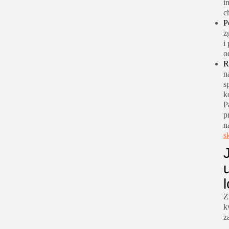
i
c
P
z
i
o
R
n
s
k
P
p
n
s
Z
k
z