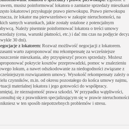
rawem, musisz poinformować lokatora o zamiarze sprzedaży mieszkani
zęsto lokatorowi przysługuje prawo pierwokupu. Prawo pierwokupu
znacza, że lokator ma pierwszeństwo w zakupie nieruchomości, na
akich samych warunkach, jakie zostały ustalone z potencjalnym
abywcą. Należy pisemnie poinformować lokatora o treści umowy
przedaży (cena, warunki płatności, etc.) i dać mu czas na podjęcie decyz
zwykle 30 dni).
egocjacje z lokatorem:
Rozważ możliwość negocjacji z lokatorem.
zasami warto zaproponować mu rekompensatę za wcześniejsze
puszczenie mieszkania, aby przyspieszyć proces sprzedaży. Możesz
aproponować pokrycie kosztów przeprowadzki, pomoc w znalezieniu
owego lokum, a nawet odszkodowanie za niedogodności związane z
cześniejszym rozwiązaniem umowy. Wysokość rekompensaty zależy 
ielu czynników, m.in. od okresu pozostałego do końca umowy najmu,
ytuacji materialnej lokatora i jego gotowości do współpracy.
amiętaj, że nieznajomość prawa szkodzi. W przypadku wątpliwości,
konsultuj się z prawnikiem specjalizującym się w prawie nieruchomości
nikniesz w ten sposób niepotrzebnych problemów i stresu.