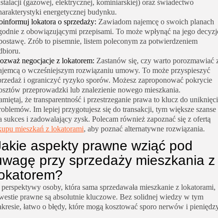
nstalacji (gazowej, elektrycznej, kominiarskiej) oraz świadectwo
harakterystyki energetycznej budynku.
oinformuj lokatora o sprzedaży:
Zawiadom najemcę o swoich planach
godnie z obowiązującymi przepisami. To może wpłynąć na jego decyzj
 postawę. Zrób to pisemnie, listem poleconym za potwierdzeniem
dbioru.
ozważ negocjacje z lokatorem:
Zastanów się, czy warto porozmawiać 
ajemcą o wcześniejszym rozwiązaniu umowy. To może przyspieszyć
przedaż i ograniczyć ryzyko sporów. Możesz zaproponować pokrycie
osztów przeprowadzki lub znalezienie nowego mieszkania.
amiętaj, że transparentność i przestrzeganie prawa to klucz do uniknięc
roblemów. Im lepiej przygotujesz się do transakcji, tym większe szanse
a sukces i zadowalający zysk. Polecam również zapoznać się z ofertą
kupu mieszkań z lokatorami
, aby poznać alternatywne rozwiązania.
Jakie aspekty prawne wziąć pod
uwagę przy sprzedaży mieszkania z
lokatorem?
 perspektywy osoby, która sama sprzedawała mieszkanie z lokatorami,
westie prawne są absolutnie kluczowe. Bez solidnej wiedzy w tym
akresie, łatwo o błędy, które mogą kosztować sporo nerwów i pieniędzy