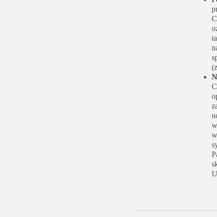
p
C
o
t
n
s
(
N
C
o
z
n
w
w
s
P
s
U