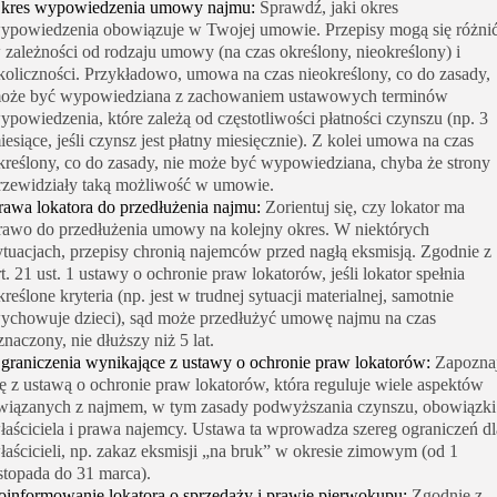
kres wypowiedzenia umowy najmu:
Sprawdź, jaki okres
ypowiedzenia obowiązuje w Twojej umowie. Przepisy mogą się różni
 zależności od rodzaju umowy (na czas określony, nieokreślony) i
koliczności. Przykładowo, umowa na czas nieokreślony, co do zasady,
oże być wypowiedziana z zachowaniem ustawowych terminów
ypowiedzenia, które zależą od częstotliwości płatności czynszu (np. 3
iesiące, jeśli czynsz jest płatny miesięcznie). Z kolei umowa na czas
kreślony, co do zasady, nie może być wypowiedziana, chyba że strony
rzewidziały taką możliwość w umowie.
rawa lokatora do przedłużenia najmu:
Zorientuj się, czy lokator ma
rawo do przedłużenia umowy na kolejny okres. W niektórych
ytuacjach, przepisy chronią najemców przed nagłą eksmisją. Zgodnie z
rt. 21 ust. 1 ustawy o ochronie praw lokatorów, jeśli lokator spełnia
kreślone kryteria (np. jest w trudnej sytuacji materialnej, samotnie
ychowuje dzieci), sąd może przedłużyć umowę najmu na czas
znaczony, nie dłuższy niż 5 lat.
graniczenia wynikające z ustawy o ochronie praw lokatorów:
Zapozna
ię z ustawą o ochronie praw lokatorów, która reguluje wiele aspektów
wiązanych z najmem, w tym zasady podwyższania czynszu, obowiązki
łaściciela i prawa najemcy. Ustawa ta wprowadza szereg ograniczeń dl
łaścicieli, np. zakaz eksmisji „na bruk” w okresie zimowym (od 1
istopada do 31 marca).
oinformowanie lokatora o sprzedaży i prawie pierwokupu:
Zgodnie z