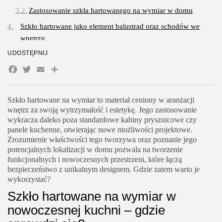
Zastosowanie szkła hartowanego na wymiar w domu
Szkło hartowane jako element balustrad oraz schodów we
wnętrzu
UDOSTĘPNIJ
Zastosowanie szkła hartowanego na wymiar w balustradach
Facebook
Twitter
Email
Share
Bezpieczne stopnie ze szkła hartowanego na wymiar
Jak wykorzystać szklane panele dekoracyjne w salonie i
sypialni?
Szkło hartowane na wymiar to materiał ceniony w aranżacji
wnętrz za swoją wytrzymałość i estetykę. Jego zastosowanie
Personalizowane szkło hartowane na wymiar jako akcent
wykracza daleko poza standardowe kabiny prysznicowe czy
ścienny
panele kuchenne, otwierając nowe możliwości projektowe.
Zrozumienie właściwości tego tworzywa oraz poznanie jego
Zastosowanie szkła hartowanego na wymiar w meblarstwie
potencjalnych lokalizacji w domu pozwala na tworzenie
funkcjonalnych i nowoczesnych przestrzeni, które łączą
bezpieczeństwo z unikalnym designem. Gdzie zatem warto je
wykorzystać?
Szkło hartowane na wymiar w
nowoczesnej kuchni – gdzie