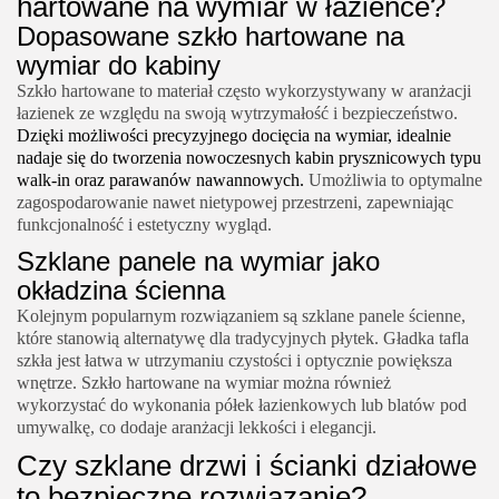
hartowane na wymiar w łazience?
Dopasowane szkło hartowane na
wymiar do kabiny
Szkło hartowane to materiał często wykorzystywany w aranżacji
łazienek ze względu na swoją wytrzymałość i bezpieczeństwo.
Dzięki możliwości precyzyjnego docięcia na wymiar, idealnie
nadaje się do tworzenia nowoczesnych kabin prysznicowych typu
walk-in oraz parawanów nawannowych.
Umożliwia to optymalne
zagospodarowanie nawet nietypowej przestrzeni, zapewniając
funkcjonalność i estetyczny wygląd.
Szklane panele na wymiar jako
okładzina ścienna
Kolejnym popularnym rozwiązaniem są szklane panele ścienne,
które stanowią alternatywę dla tradycyjnych płytek. Gładka tafla
szkła jest łatwa w utrzymaniu czystości i optycznie powiększa
wnętrze. Szkło hartowane na wymiar można również
wykorzystać do wykonania półek łazienkowych lub blatów pod
umywalkę, co dodaje aranżacji lekkości i elegancji.
Czy szklane drzwi i ścianki działowe
to bezpieczne rozwiązanie?