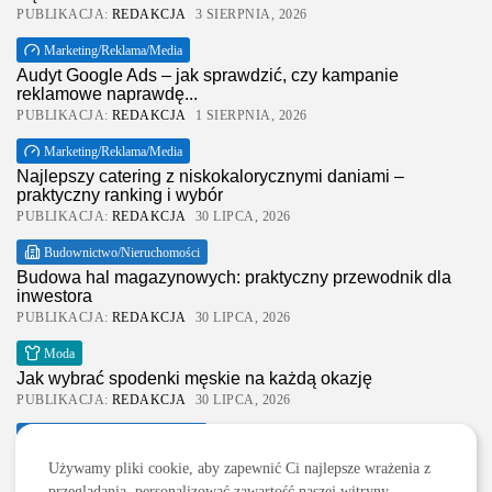
PUBLIKACJA:
REDAKCJA
3 SIERPNIA, 2026
Marketing/Reklama/Media
Audyt Google Ads – jak sprawdzić, czy kampanie
reklamowe naprawdę...
PUBLIKACJA:
REDAKCJA
1 SIERPNIA, 2026
Marketing/Reklama/Media
Najlepszy catering z niskokalorycznymi daniami –
praktyczny ranking i wybór
PUBLIKACJA:
REDAKCJA
30 LIPCA, 2026
Budownictwo/Nieruchomości
Budowa hal magazynowych: praktyczny przewodnik dla
inwestora
PUBLIKACJA:
REDAKCJA
30 LIPCA, 2026
2026 Legolas Wszelkie prawa zastrzeżone. Treści
Moda
umieszczone na stronie chronione są prawem
Jak wybrać spodenki męskie na każdą okazję
autorskim.
PUBLIKACJA:
REDAKCJA
30 LIPCA, 2026
Budownictwo/Nieruchomości
Wynajem szalunków stropowych na budowie – praktyczny
Używamy pliki cookie, aby zapewnić Ci najlepsze wrażenia z
wybór i realne...
przeglądania, personalizować zawartość naszej witryny,