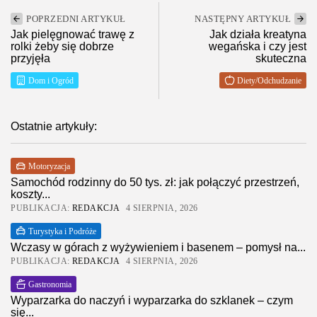
POPRZEDNI ARTYKUŁ
NASTĘPNY ARTYKUŁ
Jak pielęgnować trawę z
Jak działa kreatyna
rolki żeby się dobrze
wegańska i czy jest
przyjęła
skuteczna
Dom i Ogród
Diety/Odchudzanie
Ostatnie artykuły:
Motoryzacja
Samochód rodzinny do 50 tys. zł: jak połączyć przestrzeń,
koszty...
PUBLIKACJA:
REDAKCJA
4 SIERPNIA, 2026
Turystyka i Podróże
Wczasy w górach z wyżywieniem i basenem – pomysł na...
PUBLIKACJA:
REDAKCJA
4 SIERPNIA, 2026
Gastronomia
Wyparzarka do naczyń i wyparzarka do szklanek – czym
się...