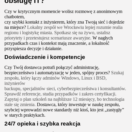
obsługę IT?
Czy w krytycznym momencie wolisz rozmowę z anonimowym
chatbotem,
czy szybki kontakt z inżynierem, który zna Twoją sieć i dojedzie
na miejsce?
Lokalny zespół we Wrocławiu lepiej rozumie realia
regionu i logistykę miasta. Spotkasz się na żywo, ustalisz
priorytety i przetestujesz scenariusze awaryjne.
W nagłych
przypadkach czas i kontekst mają znaczenie, a lokalność
przyspiesza decyzje i działanie.
Doświadczenie i kompetencje
Czy Twój dostawca potrafi połączyć administrację,
bezpieczeństwo i automatyzację w jeden, spójny proces?
Szukaj
zespołu, który łączy adminów Windows, Linux i BSD,
inżynierów
backupu, specjalistów sieci, cyberbezpieczeństwa i konsultantów.
Sprawdź referencje, studia przypadków i zakres certyfikacji.
Zapytaj o plan szkoleń na najbliższe 12 miesięcy, bo technologia
stale się zmienia.
Dostawca, który inwestuje w naukę zespołu,
szybciej wprowadzi nowe standardy niż ktoś, kto jest „zastygły”
w starych praktykach.
24/7 opieka i szybka reakcja