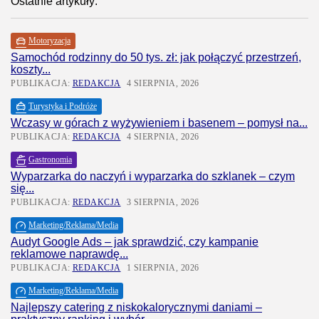
Ostatnie artykuły:
Motoryzacja
Samochód rodzinny do 50 tys. zł: jak połączyć przestrzeń,
koszty...
PUBLIKACJA:
REDAKCJA
4 SIERPNIA, 2026
Turystyka i Podróże
Wczasy w górach z wyżywieniem i basenem – pomysł na...
PUBLIKACJA:
REDAKCJA
4 SIERPNIA, 2026
Gastronomia
Wyparzarka do naczyń i wyparzarka do szklanek – czym
się...
PUBLIKACJA:
REDAKCJA
3 SIERPNIA, 2026
Marketing/Reklama/Media
Audyt Google Ads – jak sprawdzić, czy kampanie
reklamowe naprawdę...
PUBLIKACJA:
REDAKCJA
1 SIERPNIA, 2026
Marketing/Reklama/Media
Najlepszy catering z niskokalorycznymi daniami –