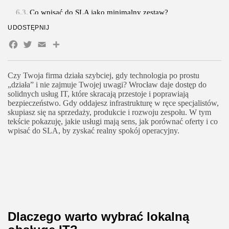
Co wpisać do SLA jako minimalny zestaw?
UDOSTĘPNIJ
Jak ocenić bezpieczeństwo dostawcy?
Facebook
Twitter
Email
Share
Czy muszę mieć dokumentację, jeśli oddaję IT na
zewnątrz?
Ile trwa start współpracy z nowym partnerem IT?
Czy Twoja firma działa szybciej, gdy technologia po prostu
„działa” i nie zajmuje Twojej uwagi? Wrocław daje dostęp do
Podsumowanie kluczowe wnioski i rekomendacje
solidnych usług IT, które skracają przestoje i poprawiają
bezpieczeństwo. Gdy oddajesz infrastrukturę w ręce specjalistów,
skupiasz się na sprzedaży, produkcie i rozwoju zespołu. W tym
tekście pokazuję, jakie usługi mają sens, jak porównać oferty i co
wpisać do SLA, by zyskać realny spokój operacyjny.
Dlaczego warto wybrać lokalną