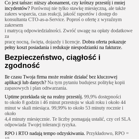
Co jest tańsze: niższy abonament, czy krótszy przestój i mniej
incydentów?
Porównuj nie tylko stawkę miesięczną, ale także
zakres wsparcia, czas reakcji, jakość raportów i dostęp do
konsultanta CTO-as-a-Service. Poproś o ofertę z wyraźnym
zakresem
i matrycą odpowiedzialności. Zwróć uwagę na opłaty dodatkowe
za
pracę nocną, święta, dojazdy i licencje.
Dobra oferta pokazuje
pełny koszt posiadania i redukuje niespodzianki na fakturze.
Bezpieczeństwo, ciągłość i
zgodność
Ile czasu Twoja firma może realnie działać bez kluczowej
aplikacji lub danych?
Na tym pytaniu budujesz politykę kopii
zapasowych i plan odtwarzania.
Uptime przekłada się na realny przestój.
99,9% dostępności
to około 8 godzin i 46 minut przestoju w skali roku i około 44
minut w skali miesiąca. 99,99% to około 53 minuty rocznie i
około
4,4 minuty miesięcznie. Te liczby pomagają ustalić, czy cel SLA
odpowiada Twojej tolerancji ryzyka.
RPO i RTO nadają tempo odzyskiwania.
Przykładowo, RPO =
15