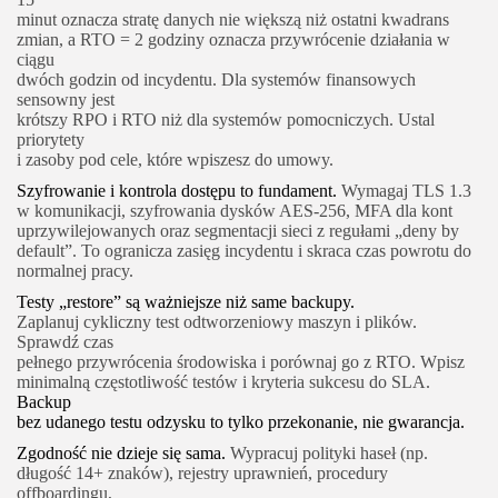
minut oznacza stratę danych nie większą niż ostatni kwadrans
zmian, a RTO = 2 godziny oznacza przywrócenie działania w
ciągu
dwóch godzin od incydentu. Dla systemów finansowych
sensowny jest
krótszy RPO i RTO niż dla systemów pomocniczych. Ustal
priorytety
i zasoby pod cele, które wpiszesz do umowy.
Szyfrowanie i kontrola dostępu to fundament.
Wymagaj TLS 1.3
w komunikacji, szyfrowania dysków AES‑256, MFA dla kont
uprzywilejowanych oraz segmentacji sieci z regułami „deny by
default”. To ogranicza zasięg incydentu i skraca czas powrotu do
normalnej pracy.
Testy „restore” są ważniejsze niż same backupy.
Zaplanuj cykliczny test odtworzeniowy maszyn i plików.
Sprawdź czas
pełnego przywrócenia środowiska i porównaj go z RTO. Wpisz
minimalną częstotliwość testów i kryteria sukcesu do SLA.
Backup
bez udanego testu odzysku to tylko przekonanie, nie gwarancja.
Zgodność nie dzieje się sama.
Wypracuj polityki haseł (np.
długość 14+ znaków), rejestry uprawnień, procedury
offboardingu,