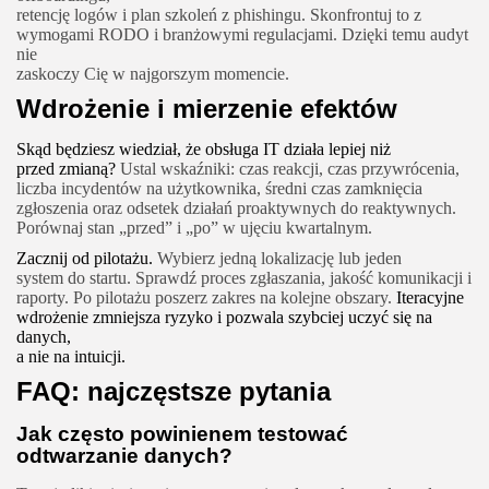
retencję logów i plan szkoleń z phishingu. Skonfrontuj to z
wymogami RODO i branżowymi regulacjami. Dzięki temu audyt
nie
zaskoczy Cię w najgorszym momencie.
Wdrożenie i mierzenie efektów
Skąd będziesz wiedział, że obsługa IT działa lepiej niż
przed zmianą?
Ustal wskaźniki: czas reakcji, czas przywrócenia,
liczba incydentów na użytkownika, średni czas zamknięcia
zgłoszenia oraz odsetek działań proaktywnych do reaktywnych.
Porównaj stan „przed” i „po” w ujęciu kwartalnym.
Zacznij od pilotażu.
Wybierz jedną lokalizację lub jeden
system do startu. Sprawdź proces zgłaszania, jakość komunikacji i
raporty. Po pilotażu poszerz zakres na kolejne obszary.
Iteracyjne
wdrożenie zmniejsza ryzyko i pozwala szybciej uczyć się na
danych,
a nie na intuicji.
FAQ: najczęstsze pytania
Jak często powinienem testować
odtwarzanie danych?