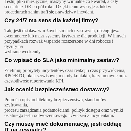
Testuj pliki miesięcznie, maszyny wirtualne co kwartał, a cały
scenariusz DR co pół roku. Dzięki temu wykryjesz luki w
procedurach zanim trafi się prawdziwy incydent.
Czy 24/7 ma sens dla każdej firmy?
Tak, jeśli działasz w różnych strefach czasowych, obsługujesz
e‑commerce lub masz systemy krytyczne dla produkcji. W innych
przypadkach rozważ wsparcie rozszerzone w dni robocze i
dyżury na
wybrane weekendy.
Co wpisać do SLA jako minimalny zestaw?
Zdefiniuj priorytety incydentów, czas reakcji i czas przywrócenia,
RPO/RTO, okna serwisowe, metody kontaktu, kary umowne oraz
częstotliwość raportowania KPI.
Jak ocenić bezpieczeństwo dostawcy?
Poproś o opis architektury bezpieczeństwa, standardów
szyfrowania,
procesu zarządzania podatnościami, polityk dostępu oraz wyniki
ostatniego testu odtworzeniowego i ćwiczeń z incydentami.
Czy muszę mieć dokumentację, jeśli oddaję
IT na zewnątrz?