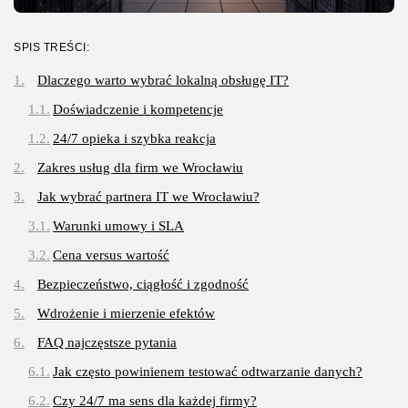
SPIS TREŚCI:
Dlaczego warto wybrać lokalną obsługę IT?
Doświadczenie i kompetencje
24/7 opieka i szybka reakcja
Zakres usług dla firm we Wrocławiu
Jak wybrać partnera IT we Wrocławiu?
Warunki umowy i SLA
Cena versus wartość
Bezpieczeństwo, ciągłość i zgodność
Wdrożenie i mierzenie efektów
FAQ najczęstsze pytania
Jak często powinienem testować odtwarzanie danych?
Czy 24/7 ma sens dla każdej firmy?