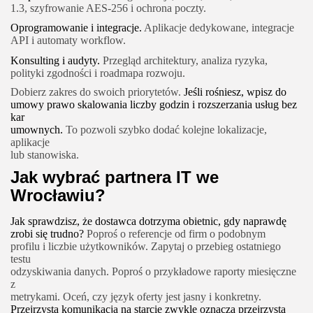
1.3, szyfrowanie AES-256 i ochrona poczty.
Oprogramowanie i integracje.
Aplikacje dedykowane, integracje
API i automaty workflow.
Konsulting i audyty.
Przegląd architektury, analiza ryzyka,
polityki zgodności i roadmapa rozwoju.
Dobierz zakres do swoich priorytetów.
Jeśli rośniesz, wpisz do
umowy prawo skalowania liczby godzin i rozszerzania usług bez
kar
umownych.
To pozwoli szybko dodać kolejne lokalizacje,
aplikacje
lub stanowiska.
Jak wybrać partnera IT we
Wrocławiu?
Jak sprawdzisz, że dostawca dotrzyma obietnic, gdy naprawdę
zrobi się trudno?
Poproś o referencje od firm o podobnym
profilu i liczbie użytkowników. Zapytaj o przebieg ostatniego
testu
odzyskiwania danych. Poproś o przykładowe raporty miesięczne
z
metrykami. Oceń, czy język oferty jest jasny i konkretny.
Przejrzysta komunikacja na starcie zwykle oznacza przejrzystą