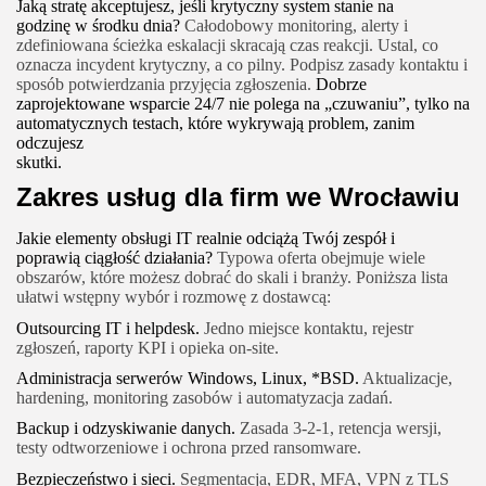
Jaką stratę akceptujesz, jeśli krytyczny system stanie na
godzinę w środku dnia?
Całodobowy monitoring, alerty i
zdefiniowana ścieżka eskalacji skracają czas reakcji. Ustal, co
oznacza incydent krytyczny, a co pilny. Podpisz zasady kontaktu i
sposób potwierdzania przyjęcia zgłoszenia.
Dobrze
zaprojektowane wsparcie 24/7 nie polega na „czuwaniu”, tylko na
automatycznych testach, które wykrywają problem, zanim
odczujesz
skutki.
Zakres usług dla firm we Wrocławiu
Jakie elementy obsługi IT realnie odciążą Twój zespół i
poprawią ciągłość działania?
Typowa oferta obejmuje wiele
obszarów, które możesz dobrać do skali i branży. Poniższa lista
ułatwi wstępny wybór i rozmowę z dostawcą:
Outsourcing IT i helpdesk.
Jedno miejsce kontaktu, rejestr
zgłoszeń, raporty KPI i opieka on-site.
Administracja serwerów Windows, Linux, *BSD.
Aktualizacje,
hardening, monitoring zasobów i automatyzacja zadań.
Backup i odzyskiwanie danych.
Zasada 3-2-1, retencja wersji,
testy odtworzeniowe i ochrona przed ransomware.
Bezpieczeństwo i sieci.
Segmentacja, EDR, MFA, VPN z TLS