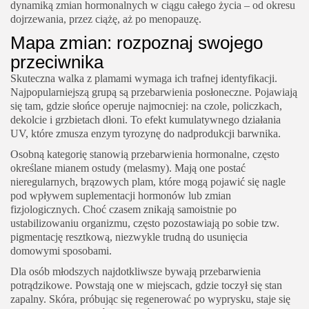
dynamiką zmian hormonalnych w ciągu całego życia – od okresu
dojrzewania, przez ciążę, aż po menopauzę.
Mapa zmian: rozpoznaj swojego
przeciwnika
Skuteczna walka z plamami wymaga ich trafnej identyfikacji.
Najpopularniejszą grupą są przebarwienia posłoneczne. Pojawiają
się tam, gdzie słońce operuje najmocniej: na czole, policzkach,
dekolcie i grzbietach dłoni. To efekt kumulatywnego działania
UV, które zmusza enzym tyrozynę do nadprodukcji barwnika.
Osobną kategorię stanowią przebarwienia hormonalne, często
określane mianem ostudy (melasmy). Mają one postać
nieregularnych, brązowych plam, które mogą pojawić się nagle
pod wpływem suplementacji hormonów lub zmian
fizjologicznych. Choć czasem znikają samoistnie po
ustabilizowaniu organizmu, często pozostawiają po sobie tzw.
pigmentację resztkową, niezwykle trudną do usunięcia
domowymi sposobami.
Dla osób młodszych najdotkliwsze bywają przebarwienia
potrądzikowe. Powstają one w miejscach, gdzie toczył się stan
zapalny. Skóra, próbując się regenerować po wyprysku, staje się