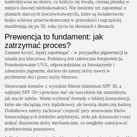
nadreaktywna na słońce, co kończy się trwałą, ciemną plamką w
miejscu dawnej niedoskonałości. Nie możemy też zapominać o
plamach starczych (soczewicowatych), które są świadectwem
braku ochrony przeciwsłonecznej w przeszłości i najczęściej
manifestują się po 50. roku życia na skroniach i dłoniach.
Prewencja to fundament: jak
zatrzymać proces?
Zamiast leczyć, lepiej zapobiegać – w przypadku pigmentacji ta
zasada jest kluczowa. Podstawą jest całoroczna fotoprotekcja.
Promieniowanie UVA, odpowiedzialne za fotostarzenie i
zaburzenia pigmentu, dociera do naszej skóry nawet w
pochmurne dni i przez szyby biurowe.
Stosowanie kremów z wysokim filtrem (minimum SPF 30, a
najlepiej SPF 50+) powinno stać się nawykiem tak naturalnym,
jak mycie zębów. Warto wybierać formuły o lekkiej konsystencji,
które nie obciążają cery trądzikowej, ale tworzą skuteczną barierę.
Dodatkowo należy zachować czujność przy stosowaniu leków
fotouczulających (niektóre antybiotyki, zioła jak dziurawiec) oraz
unikać drażnienia skóry mechanicznie, co mogłoby zainicjować
przebarwienia pourazowe.