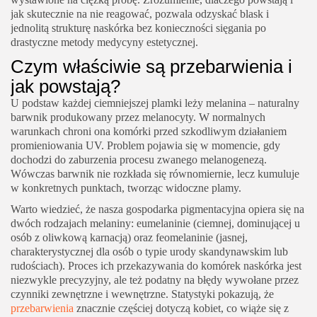
jak skutecznie na nie reagować, pozwala odzyskać blask i
jednolitą strukturę naskórka bez konieczności sięgania po
drastyczne metody medycyny estetycznej.
Czym właściwie są przebarwienia i
jak powstają?
U podstaw każdej ciemniejszej plamki leży melanina – naturalny
barwnik produkowany przez melanocyty. W normalnych
warunkach chroni ona komórki przed szkodliwym działaniem
promieniowania UV. Problem pojawia się w momencie, gdy
dochodzi do zaburzenia procesu zwanego melanogenezą.
Wówczas barwnik nie rozkłada się równomiernie, lecz kumuluje
w konkretnych punktach, tworząc widoczne plamy.
Warto wiedzieć, że nasza gospodarka pigmentacyjna opiera się na
dwóch rodzajach melaniny: eumelaninie (ciemnej, dominującej u
osób z oliwkową karnacją) oraz feomelaninie (jasnej,
charakterystycznej dla osób o typie urody skandynawskim lub
rudościach). Proces ich przekazywania do komórek naskórka jest
niezwykle precyzyjny, ale też podatny na błędy wywołane przez
czynniki zewnętrzne i wewnętrzne. Statystyki pokazują, że
przebarwienia
znacznie częściej dotyczą kobiet, co wiąże się z