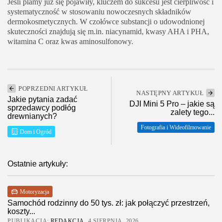
Jeśli plamy już się pojawiły, kluczem do sukcesu jest cierpliwość i
systematyczność w stosowaniu nowoczesnych składników
dermokosmetycznych. W czołówce substancji o udowodnionej
skuteczności znajdują się m.in. niacynamid, kwasy AHA i PHA,
witamina C oraz kwas aminosulfonowy.
POPRZEDNI ARTYKUŁ
NASTĘPNY ARTYKUŁ
Jakie pytania zadać
DJI Mini 5 Pro – jakie są
sprzedawcy podłóg
zalety tego...
drewnianych?
Fotografia i Wideofilmowanie
Dom i Ogród
Ostatnie artykuły:
Motoryzacja
Samochód rodzinny do 50 tys. zł: jak połączyć przestrzeń,
koszty...
PUBLIKACJA:
REDAKCJA
4 SIERPNIA, 2026