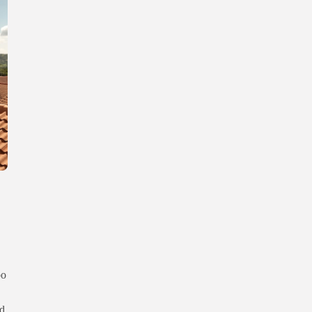
bo
ed