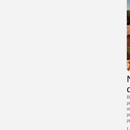
B
p
m
p
p
L