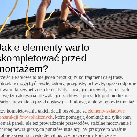
Jakie elementy warto
skompletować przed
montażem?
rzejście kablowe to nie jeden produkt, tylko fragment całej trasy.
otrzebne mogą być peszle, osłony, przepusty, uchwyty, opaski odporne
a warunki zewnętrzne, elementy dystansujące przewody od ostrych
rawędzi i akcesoria pozwalające zachować porządek pod modułami.
arto sprawdzić to przed dostawą na budowę, a nie w połowie montażu
rzy kompletowaniu takich detali przydatne są
elementy składowe
onstrukcji fotowoltaicznych
, które pomagają domknąć nie tylko sam
ontaż paneli, ale też prowadzenie przewodów, stabilne mocowanie i
chronę newralgicznych punktów instalacji. W praktyce to właśnie
robne akcesoria często decydują, czy praca ekipy kończy się