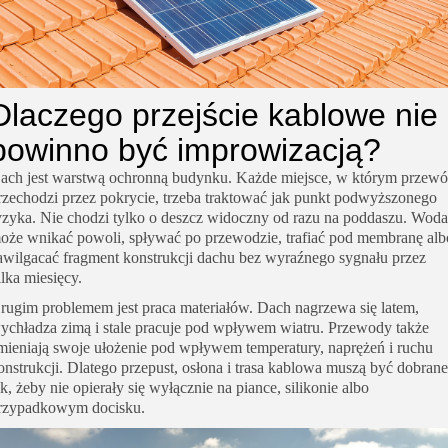
Dlaczego przejście kablowe nie
powinno być improwizacją?
ach jest warstwą ochronną budynku. Każde miejsce, w którym przew
rzechodzi przez pokrycie, trzeba traktować jak punkt podwyższonego
yzyka. Nie chodzi tylko o deszcz widoczny od razu na poddaszu. Woda
oże wnikać powoli, spływać po przewodzie, trafiać pod membranę alb
awilgacać fragment konstrukcji dachu bez wyraźnego sygnału przez
ilka miesięcy.
rugim problemem jest praca materiałów. Dach nagrzewa się latem,
ychładza zimą i stale pracuje pod wpływem wiatru. Przewody także
mieniają swoje ułożenie pod wpływem temperatury, naprężeń i ruchu
onstrukcji. Dlatego przepust, osłona i trasa kablowa muszą być dobrane
ak, żeby nie opierały się wyłącznie na piance, silikonie albo
rzypadkowym docisku.