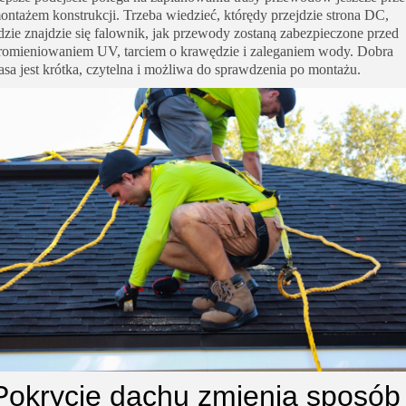
ontażem konstrukcji. Trzeba wiedzieć, którędy przejdzie strona DC,
dzie znajdzie się falownik, jak przewody zostaną zabezpieczone przed
romieniowaniem UV, tarciem o krawędzie i zaleganiem wody. Dobra
rasa jest krótka, czytelna i możliwa do sprawdzenia po montażu.
Pokrycie dachu zmienia sposób