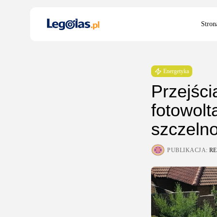
Search
Stron
for:
Energetyka
Przejści
fotowolt
szczelno
PUBLIKACJA:
R