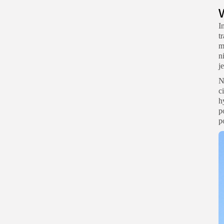
I
t
m
n
j
N
c
h
p
p