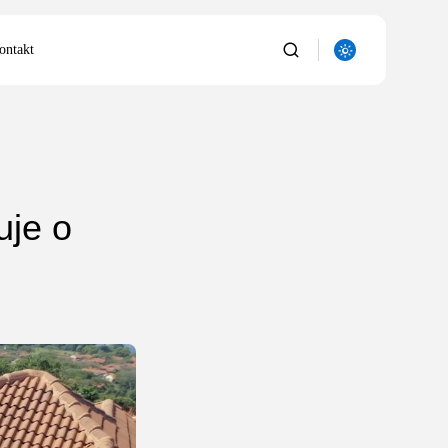
ontakt
e
uje o
two/Leśnictwo