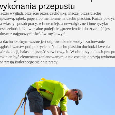
wykonania przepustu
naczej wygląda przejście przez dachówkę, inaczej przez blachę
rapezową, rąbek, papę albo membranę na dachu płaskim. Każde pokryc
a własny sposób pracy, własne miejsca newralgiczne i inne ryzyko
ieszczelności. Uniwersalne podejście „przewiercić i doszczelnić” jest
ednym z najgorszych skrótów myślowych.
a dachu skośnym ważne jest odprowadzenie wody i zachowanie
iągłości warstw pod pokryciem. Na dachu płaskim dochodzi kwestia
ydroizolacji, balastu i przejść serwisowych. W obu przypadkach przepu
owinien być elementem zaplanowanym, a nie ostatnią decyzją wykona
od presją kończącego się dnia pracy.