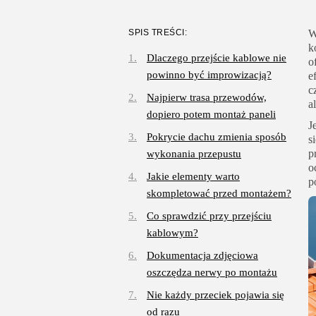
SPIS TREŚCI:
W
k
Dlaczego przejście kablowe nie
o
powinno być improwizacją?
e
c
Najpierw trasa przewodów,
a
dopiero potem montaż paneli
J
Pokrycie dachu zmienia sposób
s
p
wykonania przepustu
o
Jakie elementy warto
p
skompletować przed montażem?
Co sprawdzić przy przejściu
kablowym?
Dokumentacja zdjęciowa
oszczędza nerwy po montażu
Nie każdy przeciek pojawia się
od razu