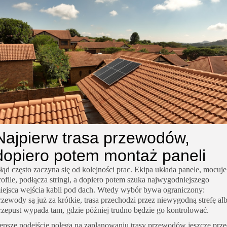
Najpierw trasa przewodów,
dopiero potem montaż paneli
łąd często zaczyna się od kolejności prac. Ekipa układa panele, mocuje
rofile, podłącza stringi, a dopiero potem szuka najwygodniejszego
iejsca wejścia kabli pod dach. Wtedy wybór bywa ograniczony:
rzewody są już za krótkie, trasa przechodzi przez niewygodną strefę al
rzepust wypada tam, gdzie później trudno będzie go kontrolować.
epsze podejście polega na zaplanowaniu trasy przewodów jeszcze prz