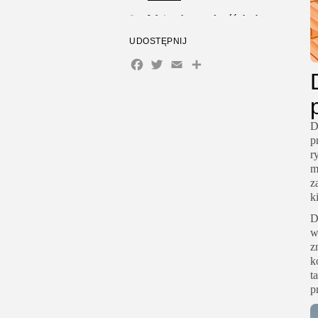
Wniosek szczelność dachu
zaczyna się przed montażem
UDOSTĘPNIJ
paneli
Facebook
Twitter
Email
Share
D
p
r
m
z
k
D
w
z
k
t
p