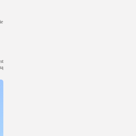
ie
st
ną