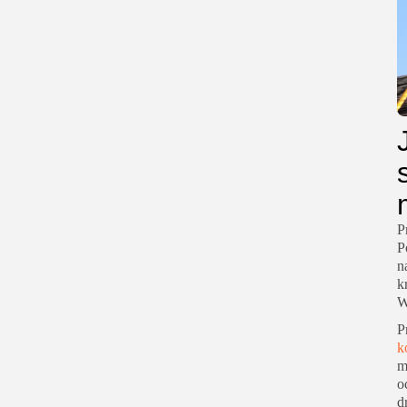
P
P
n
k
W
P
k
m
o
d