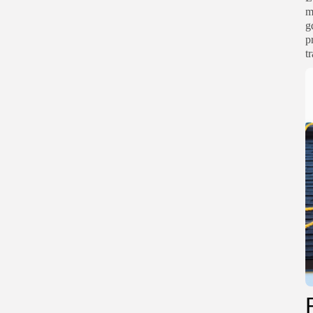
m
g
p
t