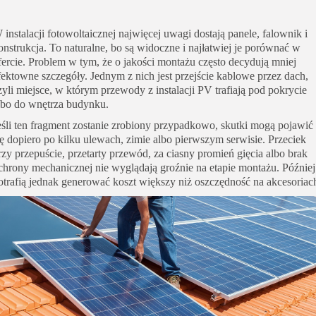
 instalacji fotowoltaicznej najwięcej uwagi dostają panele, falownik i
onstrukcja. To naturalne, bo są widoczne i najłatwiej je porównać w
fercie. Problem w tym, że o jakości montażu często decydują mniej
fektowne szczegóły. Jednym z nich jest przejście kablowe przez dach,
zyli miejsce, w którym przewody z instalacji PV trafiają pod pokrycie
lbo do wnętrza budynku.
eśli ten fragment zostanie zrobiony przypadkowo, skutki mogą pojawić
ię dopiero po kilku ulewach, zimie albo pierwszym serwisie. Przeciek
rzy przepuście, przetarty przewód, za ciasny promień gięcia albo brak
chrony mechanicznej nie wyglądają groźnie na etapie montażu. Później
otrafią jednak generować koszt większy niż oszczędność na akcesoriac