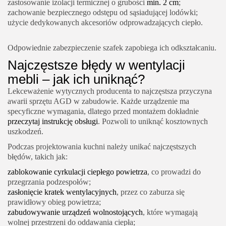
zastosowanie izolacji termicznej o grubości
min. 2 cm
;
zachowanie bezpiecznego odstępu od sąsiadującej lodówki;
użycie dedykowanych akcesoriów odprowadzających ciepło.
Odpowiednie zabezpieczenie szafek zapobiega ich odkształcaniu.
Najczęstsze błędy w wentylacji
mebli – jak ich uniknąć?
Lekceważenie wytycznych producenta to najczęstsza przyczyna
awarii sprzętu AGD w zabudowie. Każde urządzenie ma
specyficzne wymagania, dlatego przed montażem dokładnie
przeczytaj instrukcję obsługi
. Pozwoli to uniknąć kosztownych
uszkodzeń.
Podczas projektowania kuchni należy unikać najczęstszych
błędów, takich jak:
zablokowanie cyrkulacji ciepłego powietrza
, co prowadzi do
przegrzania podzespołów;
zasłonięcie kratek wentylacyjnych
, przez co zaburza się
prawidłowy obieg powietrza;
zabudowywanie urządzeń wolnostojących
, które wymagają
wolnej przestrzeni do oddawania ciepła;