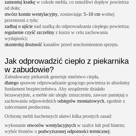
zamontuj kratkę
w cokole mebla, co umożliwi dopływ powietrza
od dołu;
stwórz komin wentylacyjny
, zostawiając
5–10 cm
wolnej
przestrzeni z tyłu;
zadbaj o ujście
nad szafką do odprowadzania ciepłego powietrza;
regularnie czyść szczeliny
z kurzu w celu zachowania
wydajności;
skontroluj drożność
kanałów przed uruchomieniem sprzętu.
Jak odprowadzić ciepło z piekarnika
w zabudowie?
Zabudowany piekarnik generuje mnóstwo ciepła,
dlatego
sprawne odprowadzanie gorącego powietrza to absolutny
fundament bezpieczeństwa. Aby urządzenie działało
bezawaryjnie, a meble nie uległy zniszczeniu, zawsze pamiętaj o
zachowaniu odpowiednich
odstępów montażowych
, zgodnie z
zaleceniami producenta.
Ochronę mebli kuchennych ułatwi kilka prostych zasad:
wykonanie
otworów wentylacyjnych
w szafce lub pod blatem;
wybór frontów o
podwyższonej odporności termicznej
;