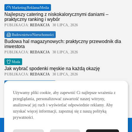
Marketing/Reklama/Media
Najlepszy catering z niskokalorycznymi daniami –
praktyczny ranking i wybór
PUBLIKACJA:
REDAKCJA
30 LIPCA, 2026
Budownictwo/Nieruchomości
Budowa hal magazynowych: praktyczny przewodnik dla
inwestora
PUBLIKACJA:
REDAKCJA
30 LIPCA, 2026
2026 Legolas Wszelkie prawa zastrzeżone. Treści
Moda
umieszczone na stronie chronione są prawem
Jak wybrać spodenki męskie na każdą okazję
autorskim.
PUBLIKACJA:
REDAKCJA
30 LIPCA, 2026
Budownictwo/Nieruchomości
Wynajem szalunków stropowych na budowie – praktyczny
Używamy pliki cookie, aby zapewnić Ci najlepsze wrażenia z
wybór i realne...
przeglądania, personalizować zawartość naszej witryny,
PUBLIKACJA:
REDAKCJA
29 LIPCA, 2026
analizować jej ruch i wyświetlać odpowiednie reklamy. Aby
uzyskać więcej informacji, zapoznaj się z naszą polityką
prywatności.
2026 Legolas Wszelkie prawa zastrzeżone. Treści umieszczone na stronie
chronione są prawem autorskim.